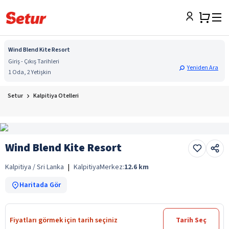
Wind Blend Kite Resort
Giriş - Çıkış Tarihleri
Yeniden Ara
1 Oda, 2 Yetişkin
Setur
Kalpitiya Otelleri
Wind Blend Kite Resort
Kalpitiya / Sri Lanka
|
Kalpitiya
Merkez:
12.6
km
Haritada Gör
Fiyatları görmek için tarih seçiniz
Tarih Seç