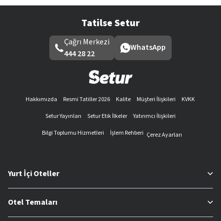
Tatilse Setur
Çağrı Merkezi
WhatsApp
444 28 22
Hakkımızda
Resmi Tatiller 2026
Kalite
Müşteri İlişkileri
KVKK
Setur Yayınları
Setur Etik İlkeler
Yatırımcı İlişkileri
Bilgi Toplumu Hizmetleri
İşlem Rehberi
Çerez Ayarları
Yurt İçi Oteller
Otel Temaları