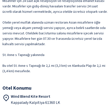
Misafirler için 24 saat açık resepsiyon ve resepsiyonda emanet kasası
vardır. Misafirler için gidiş-dönüş havaalanı transfer servisi 24 saat
ücretli olarak hizmet vermektedir, ayrıca otelde ücretsiz otopark vardır.
Otelin yerel mutfak alanında uzman restoranı Asian misafirlere öğle
yemeği veya akşam yemeği servisi yapıyor, ayrıca belirli saatlerde oda
servisi mevcut. Oteldeki bar/oturma salonu misafirlere içecek servisi
yapıyor. Misafirlere her gün 07.30 ve 9 arasında ücretsiz yerel tarzda
kahvaltı servisi yapılmaktadır.
St. Anne s Tapınağı yakınında
Bu otel St. Anne s Tapınağı ile 2,1 mi (3,3 km) ve Alankuda Plajı ile 2,1 mi
(3,4 km) mesafede.
Otel Konumu
Wind Blend Kite Resort
Kappalady Kalpitiya 61360 LK