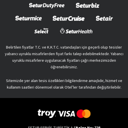
Belirtilen fiyatlar T.C. ve K.K.T.C. vatandaşları için geçerli olup tesisler
yabancı uyruklu misafirlerden fiyat farkı talep edebilmektedir. Yabancı
uyruklu misafirlere uygulanacak fiyatları çağrı merkezimizden
öğrenebilirsiniz.
Sitemizde yer alan tesis özellikleri bilgilendirme amaçlıdır, hizmet ve
kullanım saatleri dönemsel olarak Otel’ler tarafından değişitirilebilir.
SETUR SERVİS TURİSTİK A.Ş
Belge No: 728