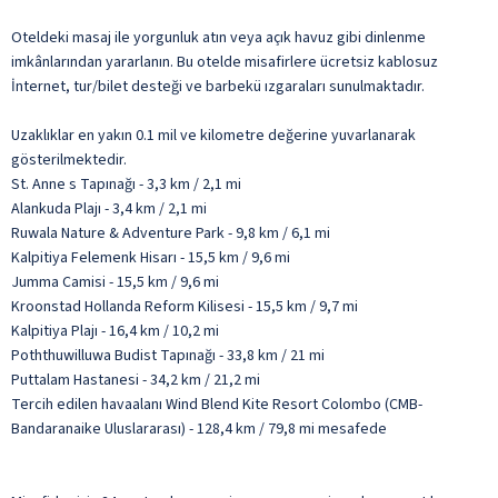
Oteldeki masaj ile yorgunluk atın veya açık havuz gibi dinlenme
imkânlarından yararlanın. Bu otelde misafirlere ücretsiz kablosuz
İnternet, tur/bilet desteği ve barbekü ızgaraları sunulmaktadır.
Uzaklıklar en yakın 0.1 mil ve kilometre değerine yuvarlanarak
gösterilmektedir.
St. Anne s Tapınağı - 3,3 km / 2,1 mi
Alankuda Plajı - 3,4 km / 2,1 mi
Ruwala Nature & Adventure Park - 9,8 km / 6,1 mi
Kalpitiya Felemenk Hisarı - 15,5 km / 9,6 mi
Jumma Camisi - 15,5 km / 9,6 mi
Kroonstad Hollanda Reform Kilisesi - 15,5 km / 9,7 mi
Kalpitiya Plajı - 16,4 km / 10,2 mi
Poththuwilluwa Budist Tapınağı - 33,8 km / 21 mi
Puttalam Hastanesi - 34,2 km / 21,2 mi
Tercih edilen havaalanı Wind Blend Kite Resort Colombo (CMB-
Bandaranaike Uluslararası) - 128,4 km / 79,8 mi mesafede