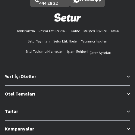
444 28 22
Hakkımızda
Resmi Tatiller 2026
Kalite
Müşteri İlişkileri
KVKK
Setur Yayınları
Setur Etik İlkeler
Yatırımcı İlişkileri
Bilgi Toplumu Hizmetleri
İşlem Rehberi
Çerez Ayarları
Yurt İçi Oteller
Otel Temaları
Turlar
Kampanyalar