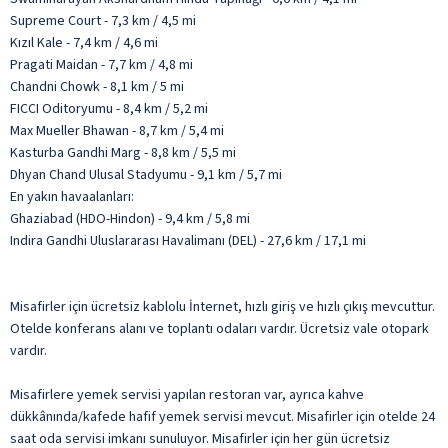
Supreme Court - 7,3 km / 4,5 mi
Kızıl Kale - 7,4 km / 4,6 mi
Pragati Maidan - 7,7 km / 4,8 mi
Chandni Chowk - 8,1 km / 5 mi
FICCI Oditoryumu - 8,4 km / 5,2 mi
Max Mueller Bhawan - 8,7 km / 5,4 mi
Kasturba Gandhi Marg - 8,8 km / 5,5 mi
Dhyan Chand Ulusal Stadyumu - 9,1 km / 5,7 mi
En yakın havaalanları:
Ghaziabad (HDO-Hindon) - 9,4 km / 5,8 mi
Indira Gandhi Uluslararası Havalimanı (DEL) - 27,6 km / 17,1 mi
Misafirler için ücretsiz kablolu İnternet, hızlı giriş ve hızlı çıkış mevcuttur.
Otelde konferans alanı ve toplantı odaları vardır. Ücretsiz vale otopark
vardır.
Misafirlere yemek servisi yapılan restoran var, ayrıca kahve
dükkânında/kafede hafif yemek servisi mevcut. Misafirler için otelde 24
saat oda servisi imkanı sunuluyor. Misafirler için her gün ücretsiz