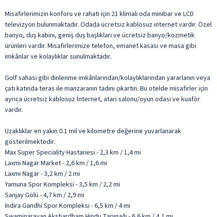
Misafirlerimizin konforu ve rahatı için 21 klimalı oda minibar ve LCD
televizyon bulunmaktadır. Odada ücretsiz kablosuz internet vardır. Özel
banyo, duş kabini, geniş duş başlıkları ve ücretsiz banyo/kozmetik
ürünleri vardır. Misafirlerimize telefon, emanet kasası ve masa gibi
imkânlar ve kolaylıklar sunulmaktadır.
Golf sahası gibi dinlenme imkânlarından/kolaylıklarından yararlanın veya
çatı katında teras ile manzaranın tadını çıkartın. Bu otelde misafirler için
ayrıca ücretsiz kablosuz İnternet, atari salonu/oyun odası ve kuaför
vardır.
Uzaklıklar en yakın 0.1 mil ve kilometre değerine yuvarlanarak
gösterilmektedir.
Max Super Speciality Hastanesi - 2,3 km / 1,4 mi
Laxmi Nagar Market - 2,6 km / 1,6 mi
Laxmi Nagar - 3,2 km / 2 mi
Yamuna Spor Kompleksi - 3,5 km / 2,2 mi
Sanjay Gölü - 4,7 km / 2,9 mi
Indira Gandhi Spor Kompleksi - 6,5 km / 4 mi
Swaminarayan Akshardham Hindu Tapınağı - 6,6 km / 4,1 mi