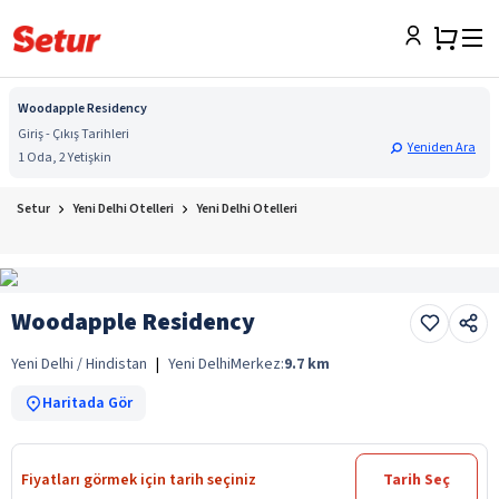
Woodapple Residency
Giriş - Çıkış Tarihleri
Yeniden Ara
1 Oda, 2 Yetişkin
Setur
Yeni Delhi Otelleri
Yeni Delhi Otelleri
Woodapple Residency
Yeni Delhi / Hindistan
|
Yeni Delhi
Merkez:
9.7
km
Haritada Gör
Fiyatları görmek için tarih seçiniz
Tarih Seç