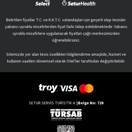
Belirtilen fiyatlar T.C. ve K.K.T.C. vatandaşları için geçerli olup tesisler
yabancı uyruklu misafirlerden fiyat farkı talep edebilmektedir. Yabancı
uyruklu misafirlere uygulanacak fiyatları çağrı merkezimizden
öğrenebilirsiniz.
Sitemizde yer alan tesis özellikleri bilgilendirme amaçlıdır, hizmet ve
kullanım saatleri dönemsel olarak Otel’ler tarafından değişitirilebilir.
SETUR SERVİS TURİSTİK A.Ş
Belge No: 728