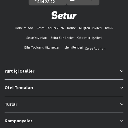
444 28 22
Hakkımızda
Resmi Tatiller 2026
Kalite
Müşteri İlişkileri
KVKK
Setur Yayınları
Setur Etik İlkeler
Yatırımcı İlişkileri
Bilgi Toplumu Hizmetleri
İşlem Rehberi
Çerez Ayarları
Yurt İçi Oteller
Otel Temaları
Turlar
Kampanyalar