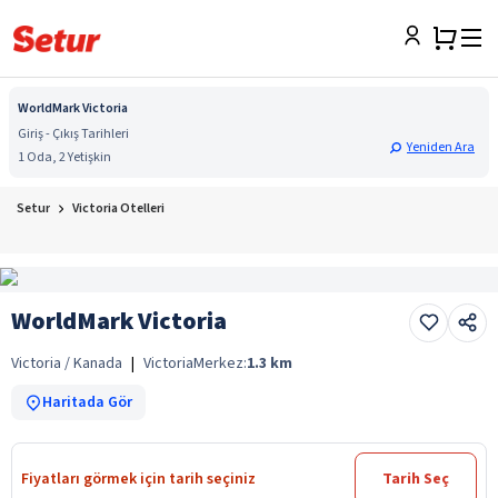
WorldMark Victoria
Giriş - Çıkış Tarihleri
Yeniden Ara
1 Oda, 2 Yetişkin
Setur
Victoria Otelleri
WorldMark Victoria
Victoria / Kanada
|
Victoria
Merkez:
1.3
km
Haritada Gör
Fiyatları görmek için tarih seçiniz
Tarih Seç