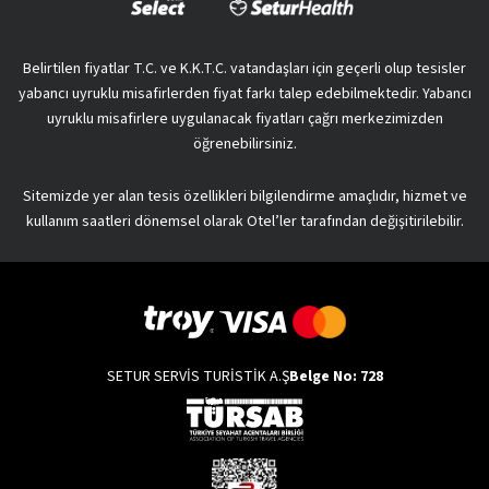
Belirtilen fiyatlar T.C. ve K.K.T.C. vatandaşları için geçerli olup tesisler
yabancı uyruklu misafirlerden fiyat farkı talep edebilmektedir. Yabancı
uyruklu misafirlere uygulanacak fiyatları çağrı merkezimizden
öğrenebilirsiniz.
Sitemizde yer alan tesis özellikleri bilgilendirme amaçlıdır, hizmet ve
kullanım saatleri dönemsel olarak Otel’ler tarafından değişitirilebilir.
SETUR SERVİS TURİSTİK A.Ş
Belge No: 728