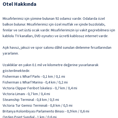
Otel Hakkında
Misafirlerimiz için şömine bulunan 92 odamız vardır. Odalarda özel
balkon bulunur. Misafirlerimiz için özel mutfak ve içinde buzdolabı,
fırınlar ve set üstü ocak vardır. Misafirlerimizin iyi vakit geçirebilmesi için
kablolu TV kanalları, DVD oynatıcı ve ücretli kablosuz internet vardır.
Açık havuz, jakuzi ve spor salonu dâhil sunulan dinlenme fırsatlarından
yararlanın.
Uzaklıklar en yakın 0.1 mil ve kilometre değerine yuvarlanarak
gösterilmektedir.
Fisherman s Wharf Parkı - 0,1 km / 0,1 mi
Fisherman s Wharf Marina - 0,4 km / 0,2 mi
Victoria Clipper Feribot İskelesi - 0,7 km / 0,4 mi
Victoria Limanı - 0,7 km / 0,4 mi
Steamship Terminal - 0,8 km / 0,5 mi
Victoria Tur Gemisi Terminali - 0,8 km / 0,5 mi
Britanya Kolombiyası Parlamento Binası - 0,9 km / 0,6 mi
Ogden Point Sundial - 1 km / 0,6 mi