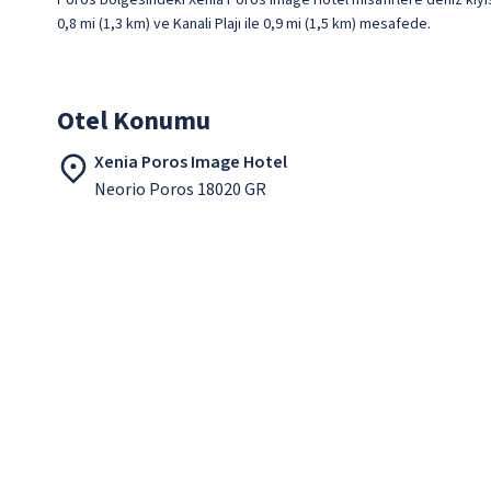
Poros bölgesindeki Xenia Poros Image Hotel misafirlere deniz kıyıs
0,8 mi (1,3 km) ve Kanali Plajı ile 0,9 mi (1,5 km) mesafede.
Otel Konumu
Xenia Poros Image Hotel
Neorio Poros 18020 GR