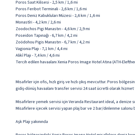
Poros Saat Kilisesi - 2,5 km / 1,6 mi
Poros Feribot Terminali - 2,6 km / 1,6 mi
Poros Deniz Kabukluları Müzesi - 2,6 km / 1,6 mi
Monastíri - 4,2 km / 2,6 mi
Zoodochos Pigi Manastırı - 4,6 km / 2,9 mi
Poseidon Tapınağı - 6,7 km / 4,2 mi
Zoödohou Pigis Manastırı - 6,7 km / 4,2 mi
Vagionia Plajı - 7,1 km / 4,4 mi
Alikí Plajı - 7,4 km / 4,6 mi
Tercih edilen havaalanı Xenia Poros Image Hotel Atina (ATH-Elefthe
Misafirler için ofis, hızlı giriş ve hızlı çıkış mevcuttur. Poros bölg
gidiş-dönüş havaalanı transfer servisi 24 saat ücretli olarak hizmet
Misafirlere yemek servisi için Veranda Restaurant ideal, a denize s
Misafirlere içecek servisi yapan plaj bar ve 2 bar/dinlenme salonu b
Aşk Plajı yakınında