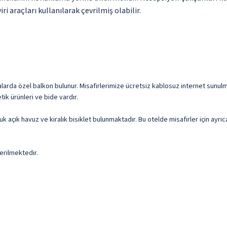
i araçları kullanılarak çevrilmiş olabilir.
arda özel balkon bulunur. Misafirlerimize ücretsiz kablosuz internet sunulmakta
ik ürünleri ve bide vardır.
luk açık havuz ve kiralık bisiklet bulunmaktadır. Bu otelde misafirler için ay
erilmektedir.