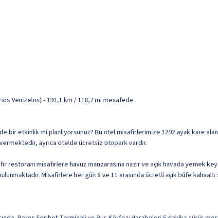
rios Venizelos) - 191,1 km / 118,7 mi mesafede
esinde bir etkinlik mi planlıyorsunuz? Bu otel misafirlerimize 1292 ayak kare a
 vermektedir, ayrıca otelde ücretsiz otopark vardır.
ıfır restoranı misafirlere havuz manzarasına nazır ve açık havada yemek keyf
ulunmaktadır. Misafirlere her gün 8 ve 11 arasında ücretli açık büfe kahvaltı 