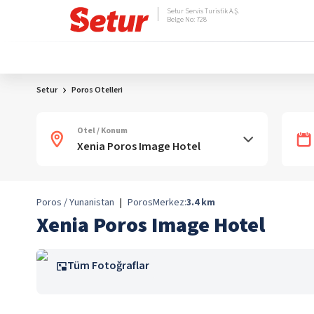
Setur Servis Turistik A.Ş.
Belge No: 728
Setur
Poros Otelleri
Otel / Konum
Poros / Yunanistan
|
Poros
Merkez:
3.4
km
Xenia Poros Image Hotel
Tüm Fotoğraflar