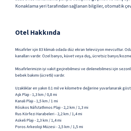
Konaklama yeri tarafından sağlanan bilgiler, otomatik çevir
Otel Hakkında
Misafirler için 83 klimalı odada düz ekran televizyon mevcuttur. Odal
kanalları vardır. Özel banyo, küvet veya duş, ücretsiz banyo/kozmet
Misafirlerimizin iyi vakit geçirebilmesi ve dinlenebilmesi için sezon
bebek bakımı (ücretli) vardır.
Uzaklıklar en yakın 0.1 mil ve kilometre değerine yuvarlanarak göst
Aşk Plajı - 1,3 km / 0,8 mi
Kanali Plajı - 1,5 km / 1 mi
Rósikos Náfstathmos Plajı - 2,2 km / 1,3 mi
Rus Körfezi Harabeleri - 2,2 km / 1,4 mi
Askeli Plajı - 2,3 km / 1,4 mi
Poros Arkeoloji Müzesi - 2,5 km / 1,5 mi