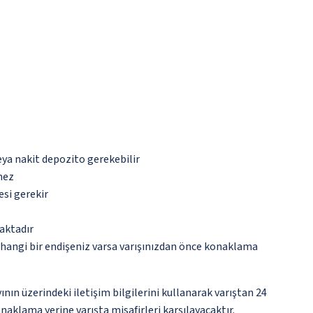
eya nakit depozito gerekebilir
mez
esi gerekir
aktadır
rhangi bir endişeniz varsa varışınızdan önce konaklama
nın üzerindeki iletişim bilgilerini kullanarak varıştan 24
naklama yerine varışta misafirleri karşılayacaktır.