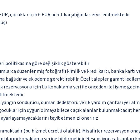
 EUR, çocuklar için 6 EUR ücret karşılığında servis edilmektedir
nüş)
eri politikasına göre değişiklik gösterebilir
umlarca düzenlenmiş fotoğraflı kimlik ve kredi kartı, banka kartı v
na bağlıdır ve ek ödeme gerektirebilir. Özel talepler garanti edile
tak rezervasyonu için bu konaklama yeri ile önceden iletişime geçm
edilmektedir
a yangın söndürücü, duman dedektörü ve ilk yardım çantası yer alm
çocuklar için uygun olmayabilecek açık alanlar bulunmaktadır; he
p ayarlayamayacaklarını teyit etmenizi öneririz
nmaktadır (bu hizmet ücretli olabilir). Misafirler rezervasyon onayı
ntılarını konaklama yerine bildirmelidir. Resepsiyon çalışanları ko