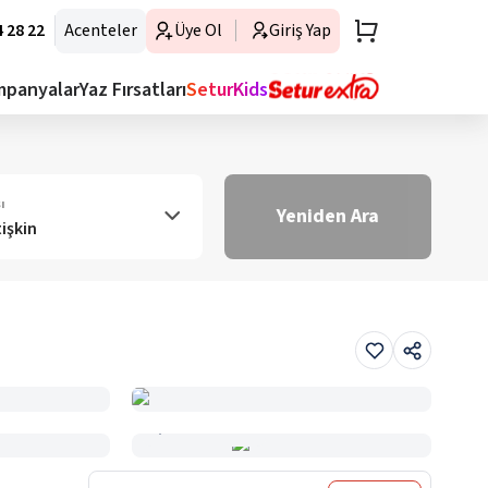
 28 22
Acenteler
Üye Ol
Giriş Yap
mpanyalar
Yaz Fırsatları
SeturKids
ı
Yeniden Ara
tişkin
Haritada Gör