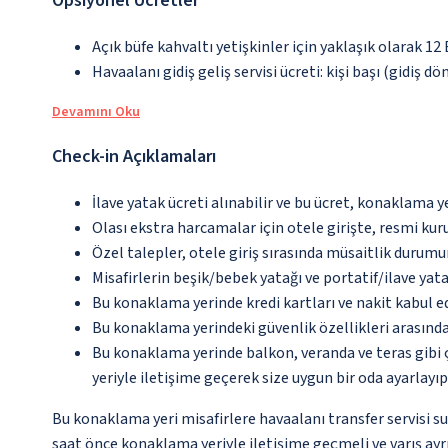
Opsiyonel Ücretler
Açık büfe kahvaltı yetişkinler için yaklaşık olarak 12
Havaalanı gidiş geliş servisi ücreti: kişi başı (gidiş dö
Devamını Oku
Check-in Açıklamaları
İlave yatak ücreti alınabilir ve bu ücret, konaklama y
Olası ekstra harcamalar için otele girişte, resmi kur
Özel talepler, otele giriş sırasında müsaitlik durumu
Misafirlerin beşik/bebek yatağı ve portatif/ilave ya
Bu konaklama yerinde kredi kartları ve nakit kabul 
Bu konaklama yerindeki güvenlik özellikleri arasınd
Bu konaklama yerinde balkon, veranda ve teras gibi 
yeriyle iletişime geçerek size uygun bir oda ayarlayı
Bu konaklama yeri misafirlere havaalanı transfer servisi su
saat önce konaklama yeriyle iletişime geçmeli ve varış ayrı