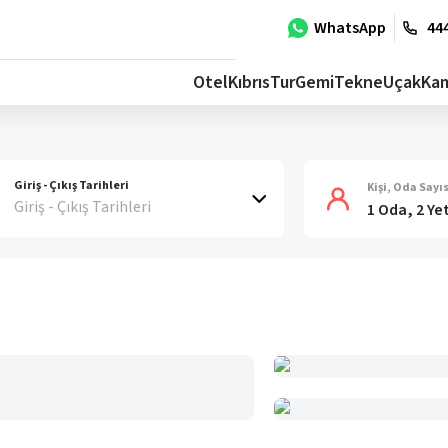
WhatsApp
444
Otel
Kıbrıs
Tur
Gemi
Tekne
Uçak
Ka
Giriş - Çıkış Tarihleri
Kişi, Oda Sayıs
Giriş - Çıkış Tarihleri
1 Oda, 2 Ye