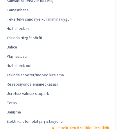
Kahvaltı servisi var (ücretli)
Çamaşırhane
Tekerlekli sandalye kullanımına uygun
Hızlı check-in
Yakında rüzgâr sörfü
Bahçe
Plaj havlusu
Hızlı check-out
Yakında scooter/moped kiralama
Resepsiyonda emanet kasası
Ücretsiz valesiz otopark
Teras
Danışma
Elektrikli otomobil şarj istasyonu
ile belirtilen özellikler ücretlidir.