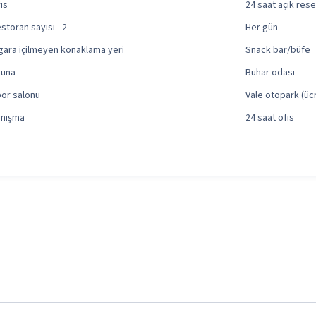
is
24 saat açık res
storan sayısı - 2
Her gün
gara içilmeyen konaklama yeri
Snack bar/büfe
auna
Buhar odası
or salonu
Vale otopark (ücr
anışma
24 saat ofis