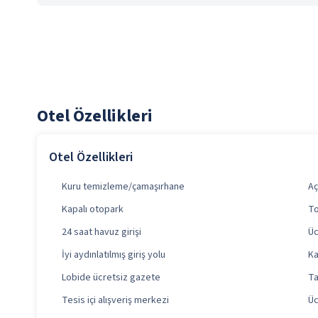
Otel Özellikleri
Otel Özellikleri
Kuru temizleme/çamaşırhane
Aç
Kapalı otopark
To
24 saat havuz girişi
Üc
İyi aydınlatılmış giriş yolu
Ka
Lobide ücretsiz gazete
Ta
Tesis içi alışveriş merkezi
Üc