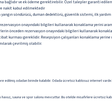
na bağlıdır ve ek ödeme gerektirebilir. Özel talepler garanti edile
ve nakit kabul edilmektedir
a yangın söndürücü, duman dedektörü, güvenlik sistemi, ilk yardım 
ce rezervasyon onayındaki bilgileri kullanarak konaklama yerini ara
erin önceden rezervasyon onayındaki bilgileri kullanarak konaklama
bat kurması gereklidir. Resepsiyon çalışanları konaklama yerine va
ılarak çevrilmiş olabilir.
kore edilmiş odadan birinde kalabilir. Odada ücretsiz kablosuz internet vardı
alı havuz, sauna ve spor salonu mevcuttur. Bu otelde misafirlere ücretsiz ka