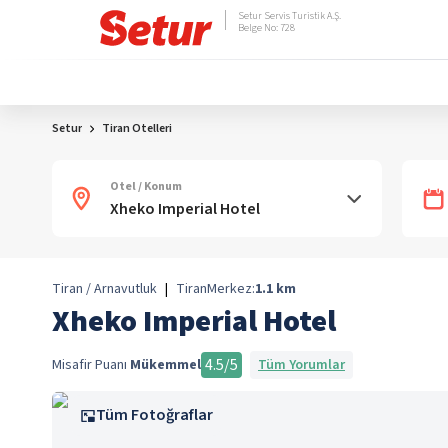
Setur Servis Turistik A.Ş.
Belge No: 728
Setur
Tiran Otelleri
Otel / Konum
Tiran / Arnavutluk
|
Tiran
Merkez:
1.1
km
Xheko Imperial Hotel
4.5
/5
Misafir Puanı
Mükemmel
Tüm Yorumlar
Tüm Fotoğraflar