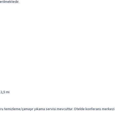
erilmektedir.
12,5 mi
e kuru temizleme/çamaşır yıkama servisi mevcuttur. Otelde konferans merkezi v