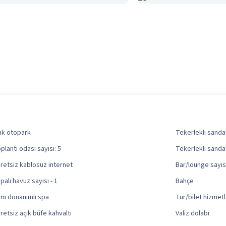
ık otopark
Tekerlekli sandal
plantı odası sayısı: 5
Tekerlekli sanda
retsiz kablosuz internet
Bar/lounge sayısı
palı havuz sayısı - 1
Bahçe
m donanımlı spa
Tur/bilet hizmetl
retsiz açık büfe kahvaltı
Valiz dolabı