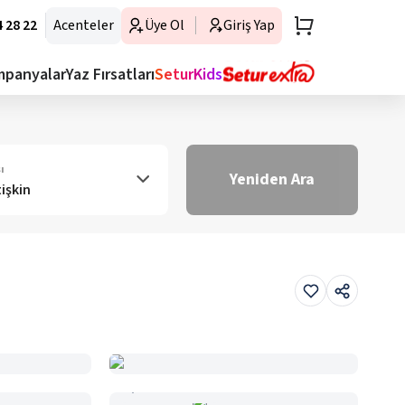
 28 22
Acenteler
Üye Ol
Giriş Yap
mpanyalar
Yaz Fırsatları
SeturKids
ı
Yeniden Ara
tişkin
Haritada Gör