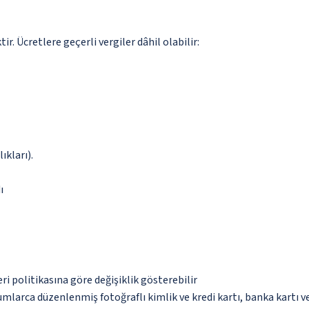
. Ücretlere geçerli vergiler dâhil olabilir:
ıkları).
ı
eri politikasına göre değişiklik gösterebilir
umlarca düzenlenmiş fotoğraflı kimlik ve kredi kartı, banka kartı v