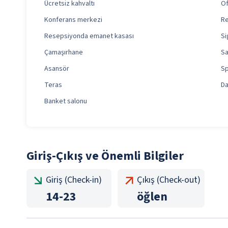
Ücretsiz kahvaltı
Of
Konferans merkezi
Re
Resepsiyonda emanet kasası
Si
Çamaşırhane
S
Asansör
Sp
Teras
D
Banket salonu
Giriş-Çıkış ve Önemli Bilgiler
Giriş (Check-in)
Çıkış (Check-out)
14
-
23
öğlen