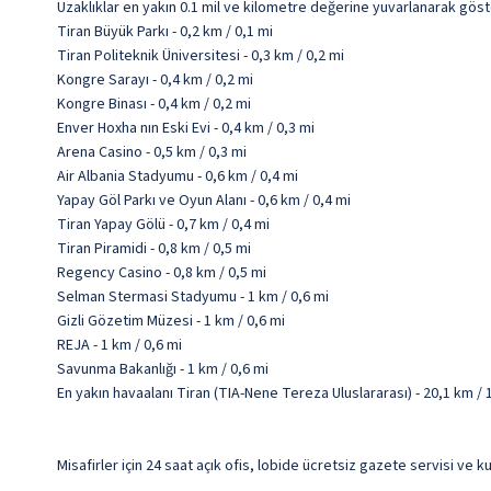
Uzaklıklar en yakın 0.1 mil ve kilometre değerine yuvarlanarak göst
Tiran Büyük Parkı - 0,2 km / 0,1 mi
Tiran Politeknik Üniversitesi - 0,3 km / 0,2 mi
Kongre Sarayı - 0,4 km / 0,2 mi
Kongre Binası - 0,4 km / 0,2 mi
Enver Hoxha nın Eski Evi - 0,4 km / 0,3 mi
Arena Casino - 0,5 km / 0,3 mi
Air Albania Stadyumu - 0,6 km / 0,4 mi
Yapay Göl Parkı ve Oyun Alanı - 0,6 km / 0,4 mi
Tiran Yapay Gölü - 0,7 km / 0,4 mi
Tiran Piramidi - 0,8 km / 0,5 mi
Regency Casino - 0,8 km / 0,5 mi
Selman Stermasi Stadyumu - 1 km / 0,6 mi
Gizli Gözetim Müzesi - 1 km / 0,6 mi
REJA - 1 km / 0,6 mi
Savunma Bakanlığı - 1 km / 0,6 mi
En yakın havaalanı Tiran (TIA-Nene Tereza Uluslararası) - 20,1 km / 
Misafirler için 24 saat açık ofis, lobide ücretsiz gazete servisi v