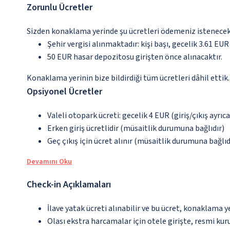
Zorunlu Ücretler
Sizden konaklama yerinde şu ücretleri ödemeniz istenecektir
Şehir vergisi alınmaktadır: kişi başı, gecelik 3.61 EUR
50 EUR hasar depozitosu girişten önce alınacaktır.
Konaklama yerinin bize bildirdiği tüm ücretleri dâhil ettik.
Opsiyonel Ücretler
Valeli otopark ücreti: gecelik 4 EUR (giriş/çıkış ayrıcal
Erken giriş ücretlidir (müsaitlik durumuna bağlıdır)
Geç çıkış için ücret alınır (müsaitlik durumuna bağlıd
Devamını Oku
Check-in Açıklamaları
İlave yatak ücreti alınabilir ve bu ücret, konaklama y
Olası ekstra harcamalar için otele girişte, resmi kur