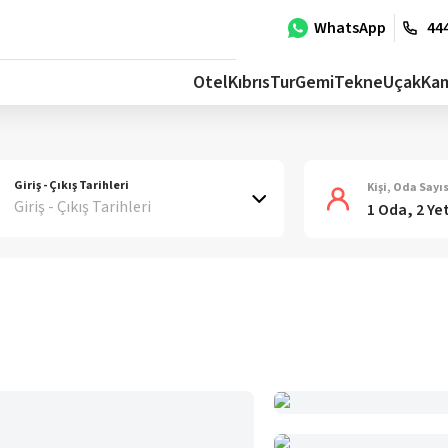
WhatsApp
444
Otel
Kıbrıs
Tur
Gemi
Tekne
Uçak
Ka
Giriş - Çıkış Tarihleri
Kişi, Oda Sayıs
Giriş - Çıkış Tarihleri
1 Oda, 2 Ye