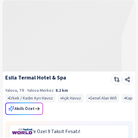
Esila Termal Hotel & Spa
Yalova, TR
· Yalova
Merkez:
8.2 km
Erkek / Kadın Ayrı Havuz
Açık Havuz
Genel Alan Wifi
Kapalı
Akıllı Özet
‘e Özel 9 Taksit Fırsatı!