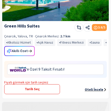
Green Hills Suites
3.6
/5
Çınarcık, Yalova, TR
· Çınarcık
Merkez:
2.7 km
Alkolsüz Hizmet
Açık Havuz
Fitness Merkezi
Sauna
Re
Akıllı Özet
‘e Özel 9 Taksit Fırsatı!
Fiyatı görmek için tarih seçiniz
Tarih Seç
Oteli İncele