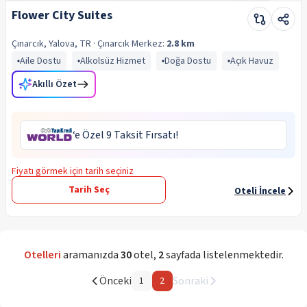
Flower City Suites
Çınarcık, Yalova, TR
· Çınarcık
Merkez:
2.8 km
Aile Dostu
Alkolsüz Hizmet
Doğa Dostu
Açık Havuz
Akıllı Özet
‘e Özel 9 Taksit Fırsatı!
Fiyatı görmek için tarih seçiniz
Tarih Seç
Oteli İncele
Otelleri
aramanızda
30
otel
,
2
sayfada listelenmektedir.
Önceki
Sonraki
1
2