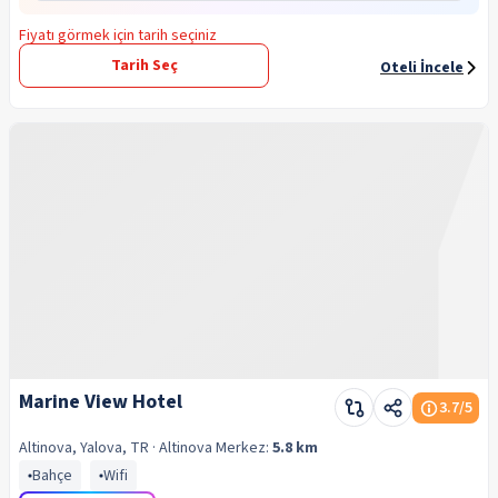
Fiyatı görmek için tarih seçiniz
Tarih Seç
Oteli İncele
Marine View Hotel
3.7
/5
Altinova, Yalova, TR
· Altinova
Merkez:
5.8 km
Bahçe
Wifi