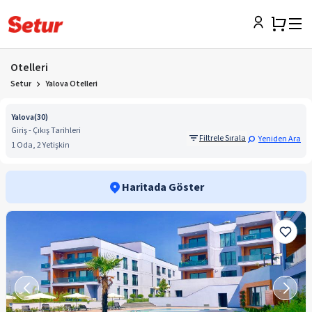
Otelleri
Setur
Yalova Otelleri
Yalova
(
30
)
Giriş - Çıkış Tarihleri
Filtrele Sırala
Yeniden Ara
1 Oda, 2 Yetişkin
Haritada Göster