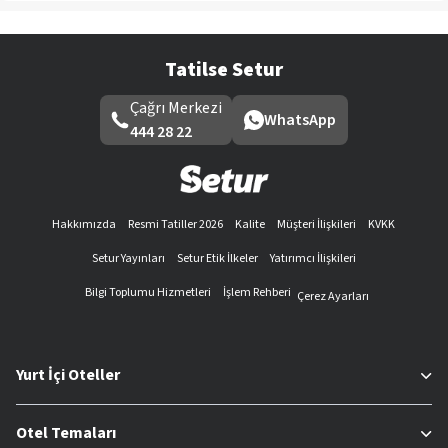
Tatilse Setur
Çağrı Merkezi
WhatsApp
444 28 22
Hakkımızda
Resmi Tatiller 2026
Kalite
Müşteri İlişkileri
KVKK
Setur Yayınları
Setur Etik İlkeler
Yatırımcı İlişkileri
Bilgi Toplumu Hizmetleri
İşlem Rehberi
Çerez Ayarları
Yurt İçi Oteller
Otel Temaları