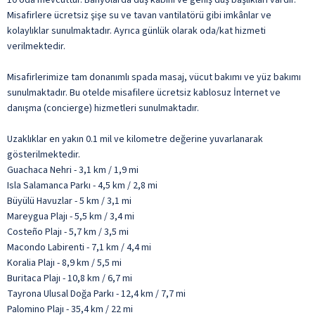
Misafirlere ücretsiz şişe su ve tavan vantilatörü gibi imkânlar ve
kolaylıklar sunulmaktadır. Ayrıca günlük olarak oda/kat hizmeti
verilmektedir.
Misafirlerimize tam donanımlı spada masaj, vücut bakımı ve yüz bakımı
sunulmaktadır. Bu otelde misafilere ücretsiz kablosuz İnternet ve
danışma (concierge) hizmetleri sunulmaktadır.
Uzaklıklar en yakın 0.1 mil ve kilometre değerine yuvarlanarak
gösterilmektedir.
Guachaca Nehri - 3,1 km / 1,9 mi
Isla Salamanca Parkı - 4,5 km / 2,8 mi
Büyülü Havuzlar - 5 km / 3,1 mi
Mareygua Plajı - 5,5 km / 3,4 mi
Costeño Plajı - 5,7 km / 3,5 mi
Macondo Labirenti - 7,1 km / 4,4 mi
Koralia Plajı - 8,9 km / 5,5 mi
Buritaca Plajı - 10,8 km / 6,7 mi
Tayrona Ulusal Doğa Parkı - 12,4 km / 7,7 mi
Palomino Plajı - 35,4 km / 22 mi