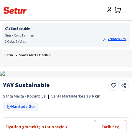
YAY Sustainable
Giriş - Çıkış Tarihleri
Yeniden Ara
1 Oda, 2 Yetişkin
Setur
Santa Marta Otelleri
YAY Sustainable
Santa Marta / Kolombiya
|
Santa Marta
Merkez:
39.6
km
Haritada Gör
Fiyatları görmek için tarih seçiniz
Tarih Seç