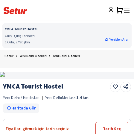
YMCA Tourist Hostel
Giriş - Çıkış Tarihleri
Yeniden Ara
1 Oda, 2 Yetişkin
Setur
Yeni Delhi Otelleri
Yeni Delhi Otelleri
YMCA Tourist Hostel
Yeni Delhi / Hindistan
|
Yeni Delhi
Merkez:
1.4
km
Haritada Gör
Fiyatları görmek için tarih seçiniz
Tarih Seç