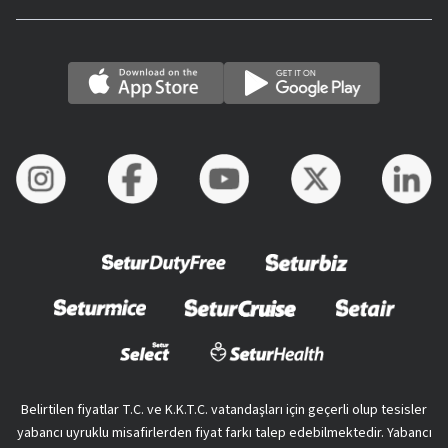
Belirtilen fiyatlar T.C. ve K.K.T.C. vatandaşları için geçerli olup tesisler
yabancı uyruklu misafirlerden fiyat farkı talep edebilmektedir. Yabancı