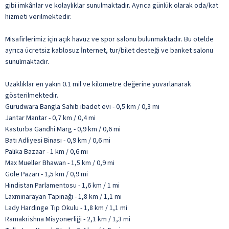
gibi imkânlar ve kolaylıklar sunulmaktadır. Ayrıca günlük olarak oda/kat
hizmeti verilmektedir.
Misafirlerimiz için açık havuz ve spor salonu bulunmaktadır. Bu otelde
ayrıca ücretsiz kablosuz İnternet, tur/bilet desteği ve banket salonu
sunulmaktadır.
Uzaklıklar en yakın 0.1 mil ve kilometre değerine yuvarlanarak
gösterilmektedir.
Gurudwara Bangla Sahib ibadet evi - 0,5 km / 0,3 mi
Jantar Mantar - 0,7 km / 0,4 mi
Kasturba Gandhi Marg - 0,9 km / 0,6 mi
Batı Adliyesi Binası - 0,9 km / 0,6 mi
Palika Bazaar - 1 km / 0,6 mi
Max Mueller Bhawan - 1,5 km / 0,9 mi
Gole Pazarı - 1,5 km / 0,9 mi
Hindistan Parlamentosu - 1,6 km / 1 mi
Laxminarayan Tapınağı - 1,8 km / 1,1 mi
Lady Hardinge Tıp Okulu - 1,8 km / 1,1 mi
Ramakrishna Misyonerliği - 2,1 km / 1,3 mi