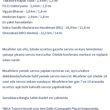
Talkatora Kapalı Stadı - 2,4 km / 1,5 mi
FICCI Oditoryumu - 2,4 km / 1,5 mi
Vigyan Bhavan - 2,6 km / 1,6 mi
Hindistan Kapısı - 2,9 km / 1,8 mi
En yakın havaalanları:
Indira Gandhi Uluslararası Havalimanı (DEL) - 18,9 km / 11,8 mi
Ghaziabad (HDO-Hindon) - 22,5 km / 14 mi
Misafirler için ofis, lobide ücretsiz gazete servisi ve kuru temizleme/
çamaşır yıkama servisi mevcuttur. Otelde konferans merkezi ve toplantı
odası vardır.
Misafirlere yemek servisi yapılan restoran var, ayrıca kahve
dükkânında/kafede hafif yemek servisi mevcut. Misafirler için otelde 24
saat oda servisi imkanı sunuluyor. Misafirlere her gün 7 ve 10 arasında
ücretsiz açık büfe kahvaltı servisi yapılmaktadır.
Gurudwara Bangla Sahib ibadet evi yakınında
YMCA Tourist Hostel size Yeni Delhi (Connaught Place) bölgesinde,