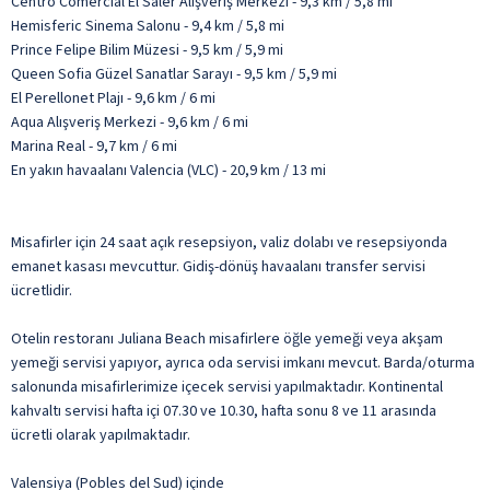
Centro Comercial El Saler Alışveriş Merkezi - 9,3 km / 5,8 mi
Hemisferic Sinema Salonu - 9,4 km / 5,8 mi
Prince Felipe Bilim Müzesi - 9,5 km / 5,9 mi
Queen Sofia Güzel Sanatlar Sarayı - 9,5 km / 5,9 mi
El Perellonet Plajı - 9,6 km / 6 mi
Aqua Alışveriş Merkezi - 9,6 km / 6 mi
Marina Real - 9,7 km / 6 mi
En yakın havaalanı Valencia (VLC) - 20,9 km / 13 mi
Misafirler için 24 saat açık resepsiyon, valiz dolabı ve resepsiyonda
emanet kasası mevcuttur. Gidiş-dönüş havaalanı transfer servisi
ücretlidir.
Otelin restoranı Juliana Beach misafirlere öğle yemeği veya akşam
yemeği servisi yapıyor, ayrıca oda servisi imkanı mevcut. Barda/oturma
salonunda misafirlerimize içecek servisi yapılmaktadır. Kontinental
kahvaltı servisi hafta içi 07.30 ve 10.30, hafta sonu 8 ve 11 arasında
ücretli olarak yapılmaktadır.
Valensiya (Pobles del Sud) içinde