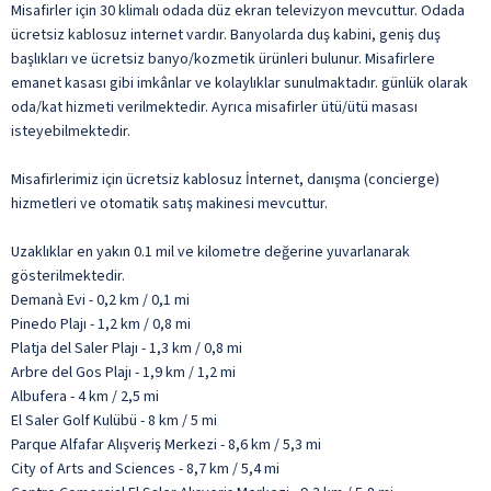
Misafirler için 30 klimalı odada düz ekran televizyon mevcuttur. Odada
ücretsiz kablosuz internet vardır. Banyolarda duş kabini, geniş duş
başlıkları ve ücretsiz banyo/kozmetik ürünleri bulunur. Misafirlere
emanet kasası gibi imkânlar ve kolaylıklar sunulmaktadır. günlük olarak
oda/kat hizmeti verilmektedir. Ayrıca misafirler ütü/ütü masası
isteyebilmektedir.
Misafirlerimiz için ücretsiz kablosuz İnternet, danışma (concierge)
hizmetleri ve otomatik satış makinesi mevcuttur.
Uzaklıklar en yakın 0.1 mil ve kilometre değerine yuvarlanarak
gösterilmektedir.
Demanà Evi - 0,2 km / 0,1 mi
Pinedo Plajı - 1,2 km / 0,8 mi
Platja del Saler Plajı - 1,3 km / 0,8 mi
Arbre del Gos Plajı - 1,9 km / 1,2 mi
Albufera - 4 km / 2,5 mi
El Saler Golf Kulübü - 8 km / 5 mi
Parque Alfafar Alışveriş Merkezi - 8,6 km / 5,3 mi
City of Arts and Sciences - 8,7 km / 5,4 mi