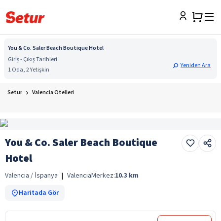
You & Co. Saler Beach Boutique Hotel
Giriş - Çıkış Tarihleri
Yeniden Ara
1 Oda, 2 Yetişkin
Setur
Valencia Otelleri
You & Co. Saler Beach Boutique
Hotel
Valencia / İspanya
|
Valencia
Merkez:
10.3
km
Haritada Gör