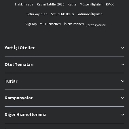
Hakkımızda
Resmi Tatiller 2026
Kalite
Müşteri İlişkileri
KVKK
Setur Yayınları
Setur Etik İlkeler
Yatırımcı İlişkileri
Bilgi Toplumu Hizmetleri
İşlem Rehberi
Çerez Ayarları
Yurt İçi Oteller
Otel Temaları
Turlar
Kampanyalar
Diğer Hizmetlerimiz