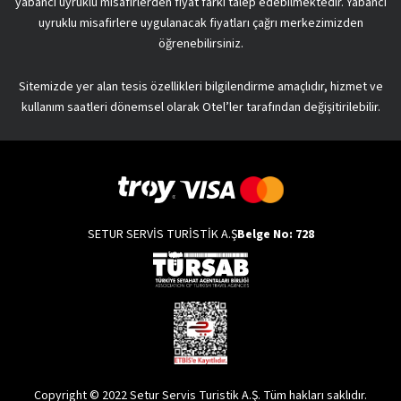
yabancı uyruklu misafirlerden fiyat farkı talep edebilmektedir. Yabancı
uyruklu misafirlere uygulanacak fiyatları çağrı merkezimizden
öğrenebilirsiniz.
Sitemizde yer alan tesis özellikleri bilgilendirme amaçlıdır, hizmet ve
kullanım saatleri dönemsel olarak Otel’ler tarafından değişitirilebilir.
SETUR SERVİS TURİSTİK A.Ş
Belge No: 728
Copyright © 2022 Setur Servis Turistik A.Ş. Tüm hakları saklıdır.