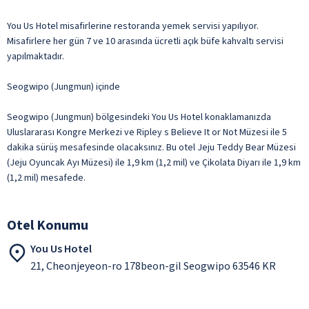
You Us Hotel misafirlerine restoranda yemek servisi yapılıyor.
Misafirlere her gün 7 ve 10 arasında ücretli açık büfe kahvaltı servisi
yapılmaktadır.
Seogwipo (Jungmun) içinde
Seogwipo (Jungmun) bölgesindeki You Us Hotel konaklamanızda
Uluslararası Kongre Merkezi ve Ripley s Believe It or Not Müzesi ile 5
dakika sürüş mesafesinde olacaksınız. Bu otel Jeju Teddy Bear Müzesi
(Jeju Oyuncak Ayı Müzesi) ile 1,9 km (1,2 mil) ve Çikolata Diyarı ile 1,9 km
(1,2 mil) mesafede.
Otel Konumu
You Us Hotel
21, Cheonjeyeon-ro 178beon-gil Seogwipo 63546 KR