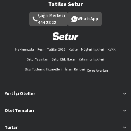
Tatilse Setur
Çağrı Merkezi
WhatsApp
444 28 22
Hakkımızda
Resmi Tatiller 2026
Kalite
Müşteri İlişkileri
KVKK
Setur Yayınları
Setur Etik İlkeler
Yatırımcı İlişkileri
Bilgi Toplumu Hizmetleri
İşlem Rehberi
Çerez Ayarları
Yurt İçi Oteller
Otel Temaları
Turlar