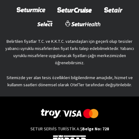
Belirtilen fiyatlar T.C. ve K.K.T.C. vatandaşları için geçerli olup tesisler
yabancı uyruklu misafirlerden fiyat farkı talep edebilmektedir. Yabancı
uyruklu misafirlere uygulanacak fiyatları çağrı merkezimizden
öğrenebilirsiniz.
Sitemizde yer alan tesis özellikleri bilgilendirme amaçlıdır, hizmet ve
kullanım saatleri dönemsel olarak Otel’ler tarafından değişitirilebilir.
SETUR SERVİS TURİSTİK A.Ş
Belge No: 728