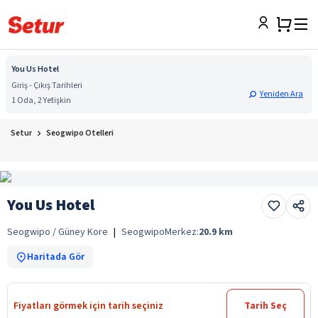
You Us Hotel
Giriş - Çıkış Tarihleri
Yeniden Ara
1 Oda, 2 Yetişkin
Setur
Seogwipo Otelleri
You Us Hotel
Seogwipo / Güney Kore
|
Seogwipo
Merkez:
20.9
km
Haritada Gör
Fiyatları görmek için tarih seçiniz
Tarih Seç