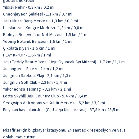
gösterilmektedir.
Yıldızlı Nehir - 0,3 km / 0,2 mi
Cheonjeyeon Şelalesi - 1,1 km / 0,7 mi
Jeju Ulusal Barış Merkezi - 1,3 km / 0,8 mi
Uluslararası Kongre Merkezi - 1,3 km / 0,8 mi
Ripley s Believe It or Not Müzesi - 1,5 km / 1 mi
Yeomiji Botanik Bahçesi - 1,6 km / 1 mi
Çikolata Diyarı - 1,6 km / 1 mi
PLAY K-POP - 1,6 km / 1 mi
Jeju Teddy Bear Müzesi (Jeju Oyuncak Ayı Müzesi) - 1,7 km / 1,1 mi
Jusangjeolli Falezi - 2 km / 1,2 mi
Jungmun Saekdal Plajı - 2,1 km / 1,3 mi
Jungmun Golf Club - 2,2 km / 1,4 mi
Yakcheonsa Tapınağı - 3,3 km / 2,1 mi
Lotte Skyhill Jeju Country Club - 5,4 km / 3,4 mi
Seogwipo Astronomi ve Kültür Merkezi - 6,2 km / 3,8 mi
En yakın havaalanı Jeju (CJU-Jeju Uluslararası) - 37,8 km / 23,5 mi
Misafirler için bilgisayar istasyonu, 24 saat açık resepsiyon ve valiz
dolabı mevcuttur.