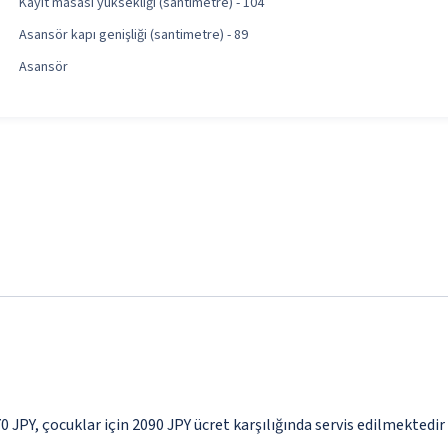
Kayıt masası yüksekliği (santimetre) - 104
Asansör kapı genişliği (santimetre) - 89
Asansör
70 JPY, çocuklar için 2090 JPY ücret karşılığında servis edilmektedir