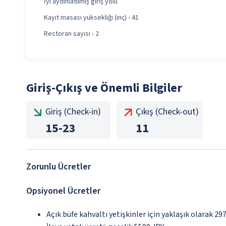
İyi aydınlatılmış giriş yolu
Kayıt masası yüksekliği (inç) - 41
Restoran sayısı - 2
Giriş-Çıkış ve Önemli Bilgiler
Giriş (Check-in)
Çıkış (Check-out)
15
-
23
11
Zorunlu Ücretler
Opsiyonel Ücretler
Açık büfe kahvaltı yetişkinler için yaklaşık olarak 29