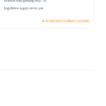
Asansör kapı genişliği (inç) - 35
Engellilere uygun servis yok
ile belirtilen özellikler ücretlidir.