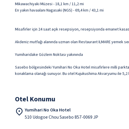
Mikawachiyaki Müzesi - 18,1 km / 11,2 mi
En yakın havaalanı Nagasaki (NGS) - 69,4 km / 43,1 mi
Misafirler için 24 saat açık resepsiyon, resepsiyonda emanet kasası
Akdeniz mutfağı alanında uzman olan Restaurant ILMARE yemek servisi
Yumiharidake Gözlem Noktası yakınında
Sasebo bölgesindeki Yumihari No Oka Hotel misafirlere milli par
konaklama olanağı sunuyor. Bu otel Kujukushima Akvaryumu ile 5,2 k
Otel Konumu
Yumihari No Oka Hotel
510 Udogoe Chou Sasebo 857-0069 JP