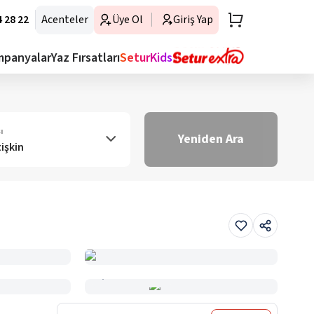
 28 22
Acenteler
Üye Ol
Giriş Yap
mpanyalar
Yaz Fırsatları
SeturKids
ı
Yeniden Ara
tişkin
Haritada Gör