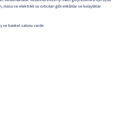
t sunulmaktadır. Misafirlerimizin iyi vakit geçirebilmesi için uydu
sa ve elektrikli su ısıtıcıları gibi imkânlar ve kolaylıklar
iş ve banket salonu vardır.