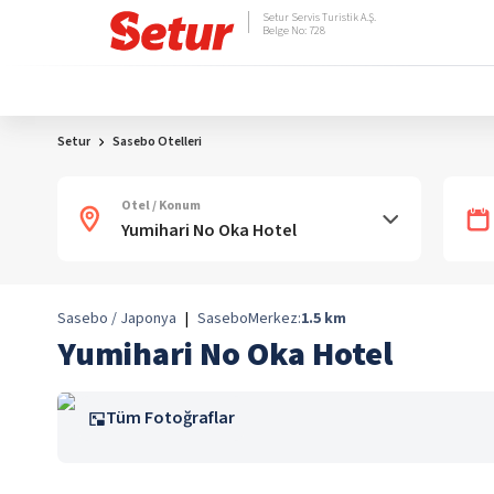
Setur Servis Turistik A.Ş.
Belge No: 728
Setur
Sasebo Otelleri
Otel / Konum
Sasebo / Japonya
|
Sasebo
Merkez:
1.5
km
Yumihari No Oka Hotel
Tüm Fotoğraflar