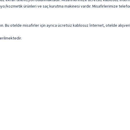
 düz ekran televizyon bulunmaktadır. Misafirlerimize ücretsiz kablosuz interne
/kozmetik ürünleri ve saç kurutma makinesi vardır. Misafirlerimize telefon, ma
n. Bu otelde misafirler için ayrıca ücretsiz kablosuz İnternet, otelde alışver
erilmektedir.