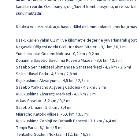
Misafirlerimizin konforu ve rahatı için 105 klimalı oda buzdolabı ve
kanalları vardır. Özel banyo, duş/küvet kombinasyonu, ücretsiz banyo
sunulmaktadır.
Kaplıca ve sezonluk açık havuz dâhil dinlenme olanaklarını kaçırmayı
Uzaklıklar en yakın 0.1 mil ve kilometre değerine yuvarlanarak göst
Nagasaki Bölgesi ndeki Gizli Hristiyan Siteleri - 0,1 km / 0,1 mi
Yumiharidake Gözlem Noktası - 0,2 km / 0,2 mi
Donanma Sasebo Savunma Kuvveti Müzesi - 3,6 km / 2,2 mi
Sasebo Şehir Müzesi Shimanose Sanat Merkezi - 4,2 km / 2,6 mi
Saikai Ulusal Parkı - 4,5 km / 2,8 mi
Kujukushima Akvaryumu - 4,5 km / 2,8 mi
Sasebo Yonkacho Alışveriş Caddesi - 4,8 km / 3 mi
Kujukushima Ziyaretçi Merkezi - 4,8 km / 3 mi
Arkas Sasebo - 5,2 km / 3,2 mi
Sasebo Limanı - 5,5 km / 3,4 mi
Miuracho Katolik Kilisesi - 5,6 km / 3,5 mi
Kujukushima Zooloji ve Botanik Bahçesi - 7,1 km / 4,4 mi
Tenjin Parkı - 8,1 km / 5 mi
Tenkaiho Gözlem Noktası - 11,1 km / 6,9 mi