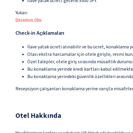
İlave yatak ücreti: gecelik 5500 JPY.
Yukarı
Devamını Oku
Check-in Açıklamaları
İlave yatak ücreti alınabilir ve bu ücret, konaklama y
Olası ekstra harcamalar için otele girişte, resmi kur
Özel talepler, otele giriş sırasında müsaitlik durumu
Bu konaklama yerinde kredi kartları kabul edilmekte
Bu konaklama yerindeki güvenlik özellikleri arasınd
Resepsiyon çalışanları konaklama yerine varışta misafirleri
Otel Hakkında