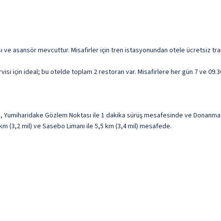
 ve asansör mevcuttur. Misafirler için tren istasyonundan otele ücretsiz tr
 için ideal; bu otelde toplam 2 restoran var. Misafirlere her gün 7 ve 09.30 
kta, Yumiharidake Gözlem Noktası ile 1 dakika sürüş mesafesinde ve Donan
m (3,2 mil) ve Sasebo Limanı ile 5,5 km (3,4 mil) mesafede.