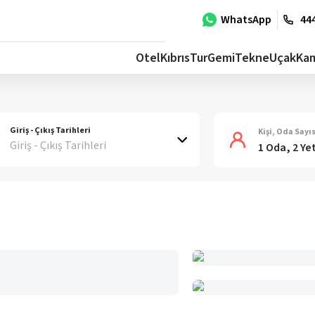
WhatsApp
444
Otel
Kıbrıs
Tur
Gemi
Tekne
Uçak
Ka
Giriş - Çıkış Tarihleri
Kişi, Oda Sayıs
Giriş - Çıkış Tarihleri
1 Oda, 2 Ye