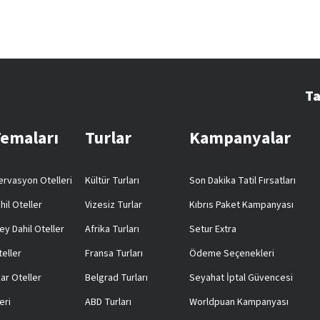
Ta
Temaları
Turlar
Kampanyalar
rvasyon Otelleri
Kültür Turları
Son Dakika Tatil Fırsatları
hil Oteller
Vizesiz Turlar
Kıbrıs Paket Kampanyası
ey Dahil Oteller
Afrika Turları
Setur Extra
teller
Fransa Turları
Ödeme Seçenekleri
ar Oteller
Belgrad Turları
Seyahat İptal Güvencesi
eri
ABD Turları
Worldpuan Kampanyası