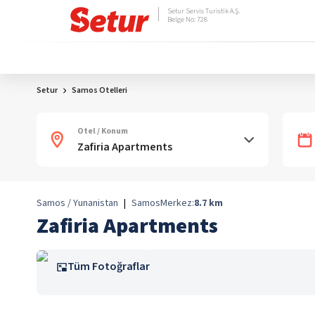
Setur Servis Turistik A.Ş.
Belge No: 728
Setur
Samos Otelleri
Otel / Konum
Samos / Yunanistan
|
Samos
Merkez:
8.7
km
Zafiria Apartments
Tüm Fotoğraflar