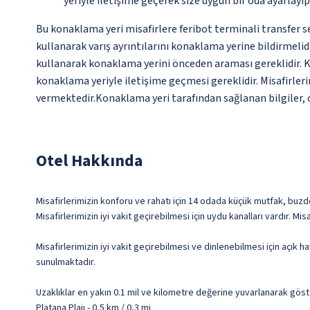
yeriyle iletişime geçerek size uygun bir oda ayarlayı
Bu konaklama yeri misafirlere feribot terminali transfer se
kullanarak varış ayrıntılarını konaklama yerine bildirmelidi
kullanarak konaklama yerini önceden araması gereklidir. K
konaklama yeriyle iletişime geçmesi gereklidir. Misafirler
vermektedir.Konaklama yeri tarafından sağlanan bilgiler, ot
Otel Hakkında
Misafirlerimizin konforu ve rahatı için 14 odada küçük mutfak, buzd
Misafirlerimizin iyi vakit geçirebilmesi için uydu kanalları vardır. 
Misafirlerimizin iyi vakit geçirebilmesi ve dinlenebilmesi için açık 
sunulmaktadır.
Uzaklıklar en yakın 0.1 mil ve kilometre değerine yuvarlanarak göst
Platana Plajı - 0,5 km / 0,3 mi