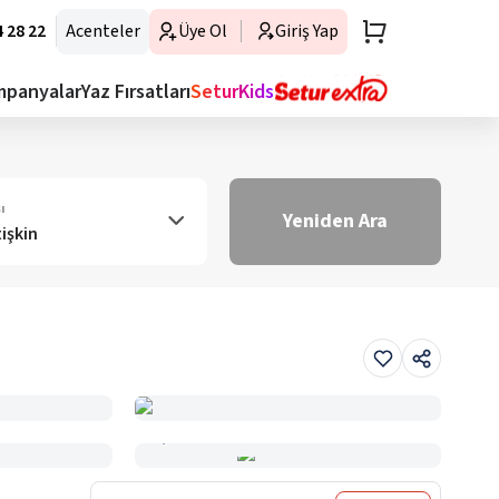
 28 22
Acenteler
Üye Ol
Giriş Yap
mpanyalar
Yaz Fırsatları
SeturKids
ı
Yeniden Ara
tişkin
Haritada Gör