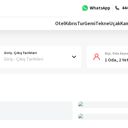
WhatsApp
444
Otel
Kıbrıs
Tur
Gemi
Tekne
Uçak
Ka
Giriş - Çıkış Tarihleri
Kişi, Oda Sayıs
Giriş - Çıkış Tarihleri
1 Oda, 2 Ye