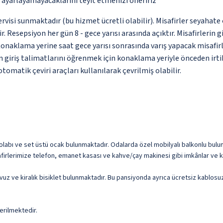
p ayarlayamayacaklarını teyit etmenizi öneririz
rvisi sunmaktadır (bu hizmet ücretli olabilir). Misafirler seyahat
r. Resepsiyon her gün 8 - gece yarısı arasında açıktır. Misafirlerin 
onaklama yerine saat gece yarısı sonrasında varış yapacak misafir
in giriş talimatlarını öğrenmek için konaklama yeriyle önceden irti
omatik çeviri araçları kullanılarak çevrilmiş olabilir.
olabı ve set üstü ocak bulunmaktadır. Odalarda özel mobilyalı balkonlu bulun
Misafirlerimize telefon, emanet kasası ve kahve/çay makinesi gibi imkânlar ve k
havuz ve kiralık bisiklet bulunmaktadır. Bu pansiyonda ayrıca ücretsiz kablosu
erilmektedir.