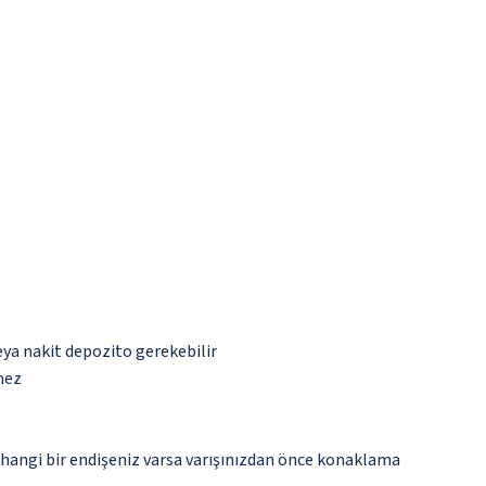
eya nakit depozito gerekebilir
mez
rhangi bir endişeniz varsa varışınızdan önce konaklama