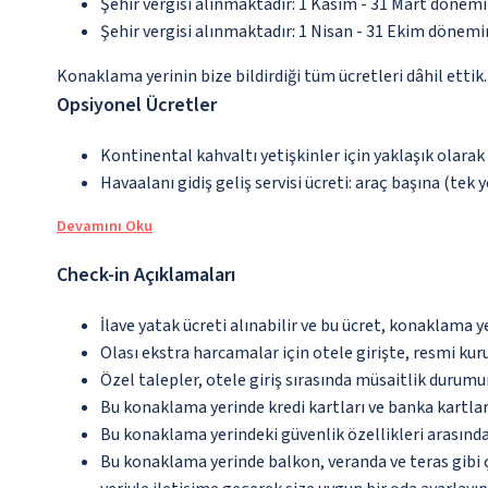
Şehir vergisi alınmaktadır: 1 Kasım - 31 Mart dönem
Şehir vergisi alınmaktadır: 1 Nisan - 31 Ekim dönem
Konaklama yerinin bize bildirdiği tüm ücretleri dâhil ettik.
Opsiyonel Ücretler
Kontinental kahvaltı yetişkinler için yaklaşık olarak
Havaalanı gidiş geliş servisi ücreti: araç başına (tek 
Devamını Oku
Check-in Açıklamaları
İlave yatak ücreti alınabilir ve bu ücret, konaklama y
Olası ekstra harcamalar için otele girişte, resmi kur
Özel talepler, otele giriş sırasında müsaitlik durumu
Bu konaklama yerinde kredi kartları ve banka kartlar
Bu konaklama yerindeki güvenlik özellikleri arasınd
Bu konaklama yerinde balkon, veranda ve teras gibi 