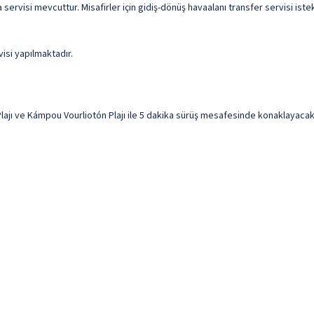
ama servisi mevcuttur. Misafirler için gidiş-dönüş havaalanı transfer servisi i
visi yapılmaktadır.
ı ve Kámpou Vourliotón Plajı ile 5 dakika sürüş mesafesinde konaklayacaksın