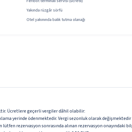
Feribot terminali servisi (ücretli)
Yakında rüzgâr sörfü
Otel yakınında balık tutma olanağı
. Ücretlere geçerli vergiler dâhil olabilir:
aklama yerinde ödenmektedir. Vergi sezonluk olarak değişmektedir
için lütfen rezervasyon sonrasında alınan rezervasyon onayındaki bil