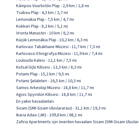
Kámpou Vourliotón Plajı - 2,9 km / 1,8 mi
Tsabou Plajı - 4,3 km / 2,7 mi
Lemonakia Plajı - 7,5 km / 4,7 mi
Kokkari Plajı - 8,2 km / 5,1 mi
Vronta Manastırı - 10 km / 6,2 mi
Küçük Lemonákia Plajı - 10,2 km / 6,3 mi
Karlovasi Tabakhane Müzesi - 11,7 km / 7,3 mi
Karlovassi Etnografya Müzesi - 11,9 km / 7,4 mi
Loulouda Kalesi - 12,1 km / 7,5 mi
Kutsal Üçlü Kilisesi - 13,3 km / 8,3 mi
Potami Plajı - 15,2 km / 9,5 mi
Potami Şelaleleri - 16,5 km / 10,3 mi
Samos Arkeoloji Müzesi - 18,8 km / 11,7 mi
Agios Spyridon Kilisesi - 18,8 km / 11,7 mi
En yakın havaalanları:
Sisam (SMI-Sisam Uluslararası) - 31,1 km / 19,3 mi
Ikaria Adası (JIK) - 109,6 km / 68,1 mi
Zafiria Apartments için önerilen havaalanı Sisam (SMI-Sisam Uluslara