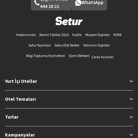
WhatsApp
444 28 22
Hakkımızda
Resmi Tatiller 2026
Kalite
Müşteri İlişkileri
KVKK
Setur Yayınları
Setur Etik İlkeler
Yatırımcı İlişkileri
Bilgi Toplumu Hizmetleri
İşlem Rehberi
Çerez Ayarları
Yurt İçi Oteller
Otel Temaları
Turlar
Kampanyalar