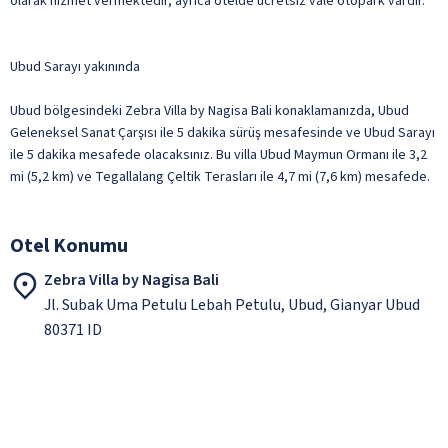
olarak hizmet vermektedir, ayrıca otelde ücretsiz vale otopark vardır.
Ubud Sarayı yakınında
Ubud bölgesindeki Zebra Villa by Nagisa Bali konaklamanızda, Ubud
Geleneksel Sanat Çarşısı ile 5 dakika sürüş mesafesinde ve Ubud Sarayı
ile 5 dakika mesafede olacaksınız. Bu villa Ubud Maymun Ormanı ile 3,2
mi (5,2 km) ve Tegallalang Çeltik Terasları ile 4,7 mi (7,6 km) mesafede.
Otel Konumu
Zebra Villa by Nagisa Bali
Jl. Subak Uma Petulu Lebah Petulu, Ubud, Gianyar Ubud
80371 ID