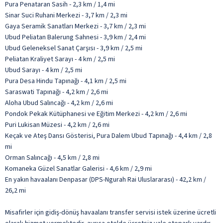
Pura Penataran Sasih - 2,3 km / 1,4 mi
Sinar Suci Ruhani Merkezi - 3,7 km / 2,3 mi
Gaya Seramik Sanatları Merkezi - 3,7 km / 2,3 mi
Ubud Peliatan Balerung Sahnesi - 3,9 km / 2,4 mi
Ubud Geleneksel Sanat Çarşısı - 3,9 km / 2,5 mi
Peliatan Kraliyet Sarayı - 4 km / 2,5 mi
Ubud Sarayı - 4 km / 2,5 mi
Pura Desa Hindu Tapınağı - 4,1 km / 2,5 mi
Saraswati Tapınağı - 4,2 km / 2,6 mi
Aloha Ubud Salıncağı - 4,2 km / 2,6 mi
Pondok Pekak Kütüphanesi ve Eğitim Merkezi - 4,2 km / 2,6 mi
Puri Lukisan Müzesi - 4,2 km / 2,6 mi
Keçak ve Ateş Dansı Gösterisi, Pura Dalem Ubud Tapınağı - 4,4 km / 2,8
mi
Orman Salıncağı - 4,5 km / 2,8 mi
Komaneka Güzel Sanatlar Galerisi - 4,6 km / 2,9 mi
En yakın havaalanı Denpasar (DPS-Ngurah Rai Uluslararası) - 42,2 km /
26,2 mi
Misafirler için gidiş-dönüş havaalanı transfer servisi istek üzerine ücretli