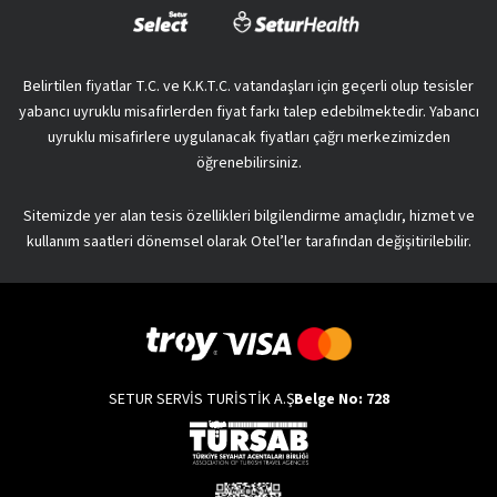
Belirtilen fiyatlar T.C. ve K.K.T.C. vatandaşları için geçerli olup tesisler
yabancı uyruklu misafirlerden fiyat farkı talep edebilmektedir. Yabancı
uyruklu misafirlere uygulanacak fiyatları çağrı merkezimizden
öğrenebilirsiniz.
Sitemizde yer alan tesis özellikleri bilgilendirme amaçlıdır, hizmet ve
kullanım saatleri dönemsel olarak Otel’ler tarafından değişitirilebilir.
SETUR SERVİS TURİSTİK A.Ş
Belge No: 728