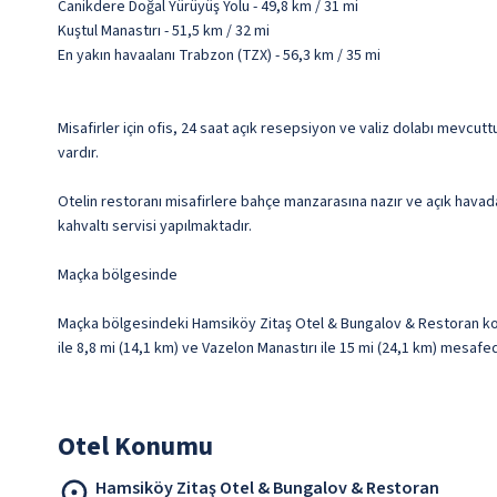
Canikdere Doğal Yürüyüş Yolu - 49,8 km / 31 mi
Kuştul Manastırı - 51,5 km / 32 mi
En yakın havaalanı Trabzon (TZX) - 56,3 km / 35 mi
Misafirler için ofis, 24 saat açık resepsiyon ve valiz dolabı mevcutt
vardır.
Otelin restoranı misafirlere bahçe manzarasına nazır ve açık havada 
kahvaltı servisi yapılmaktadır.
Maçka bölgesinde
Maçka bölgesindeki Hamsiköy Zitaş Otel & Bungalov & Restoran konak
ile 8,8 mi (14,1 km) ve Vazelon Manastırı ile 15 mi (24,1 km) mesafe
Otel Konumu
Hamsiköy Zitaş Otel & Bungalov & Restoran