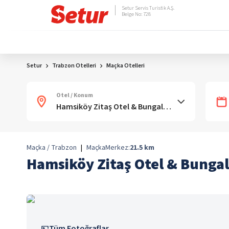
Setur Servis Turistik A.Ş.
Belge No: 728
Setur
Trabzon Otelleri
Maçka Otelleri
Otel / Konum
Maçka / Trabzon
|
Maçka
Merkez:
21.5
km
Hamsiköy Zitaş Otel & Bunga
Tüm Fotoğraflar