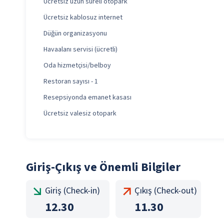
Ücretsiz uzun süreli otopark
Ücretsiz kablosuz internet
Düğün organizasyonu
Havaalanı servisi (ücretli)
Oda hizmetçisi/belboy
Restoran sayısı - 1
Resepsiyonda emanet kasası
Ücretsiz valesiz otopark
Giriş-Çıkış ve Önemli Bilgiler
Giriş (Check-in)
Çıkış (Check-out)
12.30
11.30