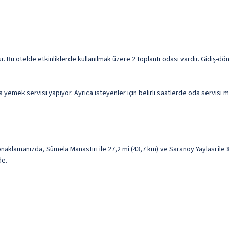
ur. Bu otelde etkinliklerde kullanılmak üzere 2 toplantı odası vardır. Gidiş-dö
yemek servisi yapıyor. Ayrıca isteyenler için belirli saatlerde oda servisi m
lamanızda, Sümela Manastırı ile 27,2 mi (43,7 km) ve Saranoy Yaylası ile 8
de.