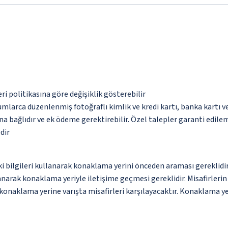
eri politikasına göre değişiklik gösterebilir
umlarca düzenlenmiş fotoğraflı kimlik ve kredi kartı, banka kartı v
na bağlıdır ve ek ödeme gerektirebilir. Özel talepler garanti edile
dir
ki bilgileri kullanarak konaklama yerini önceden araması gereklidi
anarak konaklama yeriyle iletişime geçmesi gereklidir. Misafirleri
konaklama yerine varışta misafirleri karşılayacaktır. Konaklama yer