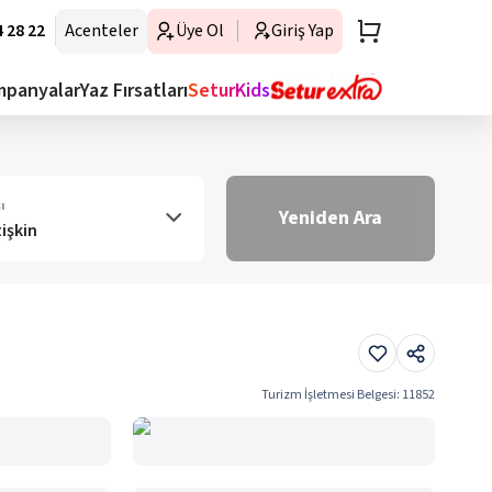
 28 22
Acenteler
Üye Ol
Giriş Yap
mpanyalar
Yaz Fırsatları
SeturKids
ı
Yeniden Ara
tişkin
Turizm İşletmesi Belgesi
:
11852