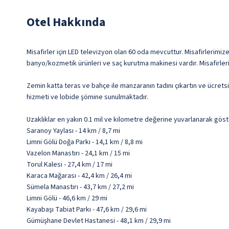
Otel Hakkında
Misafirler için LED televizyon olan 60 oda mevcuttur. Misafirlerimize
banyo/kozmetik ürünleri ve saç kurutma makinesi vardır. Misafirler
Zemin katta teras ve bahçe ile manzaranın tadını çıkartın ve ücret
hizmeti ve lobide şömine sunulmaktadır.
Uzaklıklar en yakın 0.1 mil ve kilometre değerine yuvarlanarak göst
Saranoy Yaylası - 14 km / 8,7 mi
Limni Gölü Doğa Parkı - 14,1 km / 8,8 mi
Vazelon Manastırı - 24,1 km / 15 mi
Torul Kalesi - 27,4 km / 17 mi
Karaca Mağarası - 42,4 km / 26,4 mi
Sümela Manastırı - 43,7 km / 27,2 mi
Limni Gölü - 46,6 km / 29 mi
Kayabaşı Tabiat Parkı - 47,6 km / 29,6 mi
Gümüşhane Devlet Hastanesi - 48,1 km / 29,9 mi