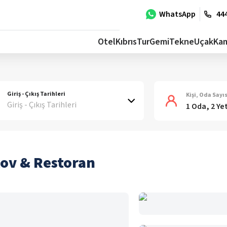
WhatsApp
444
Otel
Kıbrıs
Tur
Gemi
Tekne
Uçak
Ka
Giriş - Çıkış Tarihleri
Kişi, Oda Sayıs
Giriş - Çıkış Tarihleri
1 Oda, 2 Ye
lov & Restoran