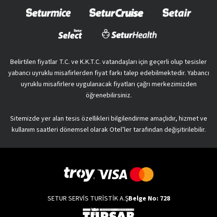
Belirtilen fiyatlar T.C. ve K.K.T.C. vatandaşları için geçerli olup tesisler
yabancı uyruklu misafirlerden fiyat farkı talep edebilmektedir. Yabancı
uyruklu misafirlere uygulanacak fiyatları çağrı merkezimizden
öğrenebilirsiniz.
Sitemizde yer alan tesis özellikleri bilgilendirme amaçlıdır, hizmet ve
kullanım saatleri dönemsel olarak Otel’ler tarafından değişitirilebilir.
SETUR SERVİS TURİSTİK A.Ş
Belge No: 728