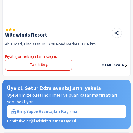
Wildwinds Resort
Abu Road, Hindistan, IN
· Abu Road
Merkez:
18.6 km
Fiyatı görmek için tarih seçiniz
Tarih Seç
Oteli İncele
Üye ol, Setur Extra avantajlarını yakala
Üyelerimize özel indirimler ve puan kazanma fırsatları
seni bekliyor.
Giriş Yap
ve Avantajları Kaçırma
Henüz üye değil misiniz?
Hemen Üye Ol