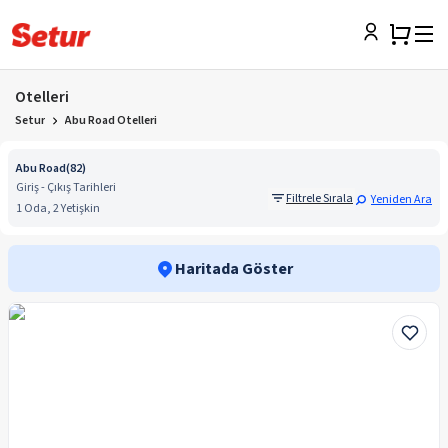
Otelleri
Setur
Abu Road Otelleri
Abu Road
(
82
)
Giriş - Çıkış Tarihleri
Filtrele Sırala
Yeniden Ara
1 Oda, 2 Yetişkin
Haritada Göster