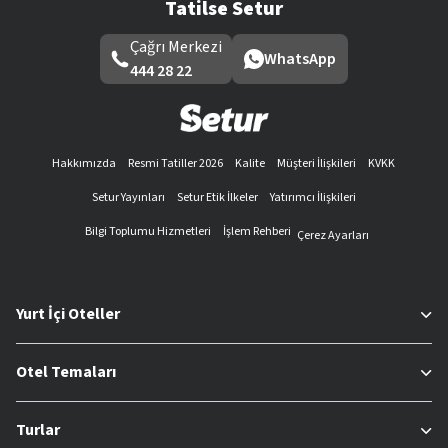
Tatilse Setur
Çağrı Merkezi
WhatsApp
444 28 22
Hakkımızda
Resmi Tatiller 2026
Kalite
Müşteri İlişkileri
KVKK
Setur Yayınları
Setur Etik İlkeler
Yatırımcı İlişkileri
Bilgi Toplumu Hizmetleri
İşlem Rehberi
Çerez Ayarları
Yurt İçi Oteller
Otel Temaları
Turlar