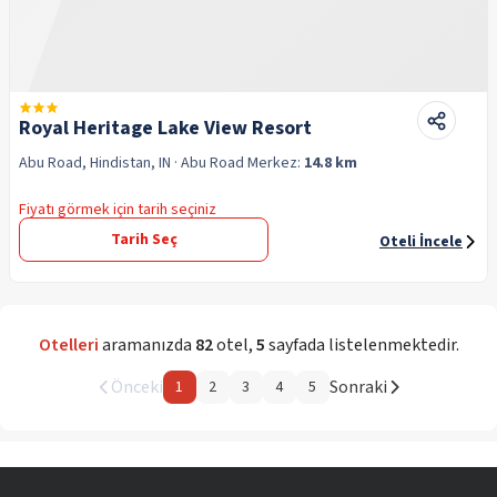
Royal Heritage Lake View Resort
Abu Road, Hindistan, IN
· Abu Road
Merkez:
14.8 km
Fiyatı görmek için tarih seçiniz
Tarih Seç
Oteli İncele
Otelleri
aramanızda
82
otel
,
5
sayfada listelenmektedir.
Önceki
Sonraki
1
2
3
4
5