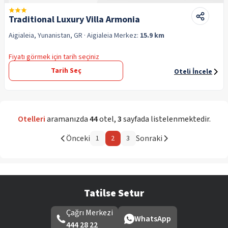
Traditional Luxury Villa Armonia
Aigialeia, Yunanistan, GR
· Aigialeia
Merkez:
15.9 km
Fiyatı görmek için tarih seçiniz
Tarih Seç
Oteli İncele
Otelleri
aramanızda
44
otel
,
3
sayfada listelenmektedir.
Önceki
Sonraki
1
2
3
Tatilse Setur
Çağrı Merkezi
WhatsApp
444 28 22