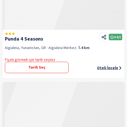
4.8
/5
Punda 4 Seasons
Aigialeia, Yunanistan, GR
· Aigialeia
Merkez:
7.4 km
Fiyatı görmek için tarih seçiniz
Tarih Seç
Oteli İncele