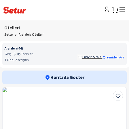
Otelleri
Setur
Aigialeia Otelleri
Aigialeia
(
44
)
Giriş - Çıkış Tarihleri
Filtrele Sırala
Yeniden Ara
1 Oda, 2 Yetişkin
Haritada Göster