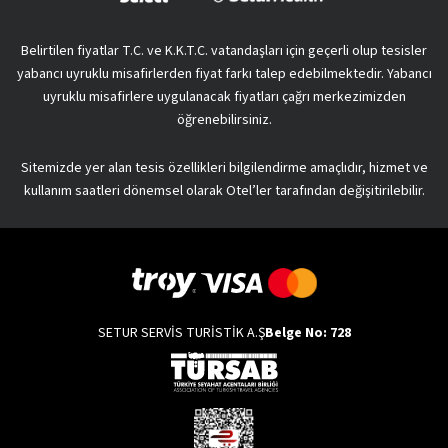
Belirtilen fiyatlar T.C. ve K.K.T.C. vatandaşları için geçerli olup tesisler
yabancı uyruklu misafirlerden fiyat farkı talep edebilmektedir. Yabancı
uyruklu misafirlere uygulanacak fiyatları çağrı merkezimizden
öğrenebilirsiniz.
Sitemizde yer alan tesis özellikleri bilgilendirme amaçlıdır, hizmet ve
kullanım saatleri dönemsel olarak Otel’ler tarafından değişitirilebilir.
SETUR SERVİS TURİSTİK A.Ş
Belge No: 728