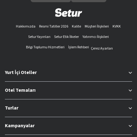
Hakkımızda
Resmi Tatiller 2026
Kalite
Müşteri İlişkileri
KVKK
Setur Yayınları
Setur Etik İlkeler
Yatırımcı İlişkileri
Bilgi Toplumu Hizmetleri
İşlem Rehberi
Çerez Ayarları
Yurt İçi Oteller
Otel Temaları
Turlar
Kampanyalar