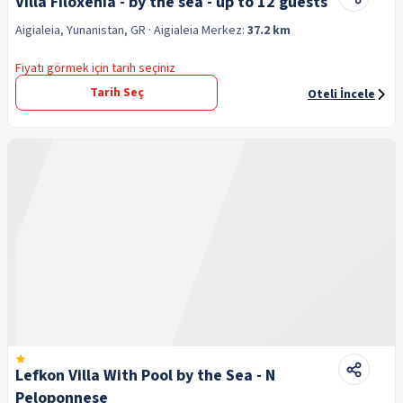
Villa Filoxenia - by the sea - up to 12 guests
Aigialeia, Yunanistan, GR
· Aigialeia
Merkez:
37.2 km
Fiyatı görmek için tarih seçiniz
Tarih Seç
Oteli İncele
Lefkon Villa With Pool by the Sea - N
Peloponnese