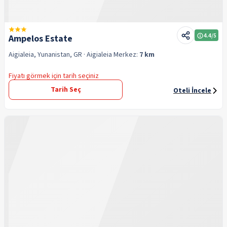
4.4
/5
Ampelos Estate
Aigialeia, Yunanistan, GR
· Aigialeia
Merkez:
7 km
Fiyatı görmek için tarih seçiniz
Tarih Seç
Oteli İncele