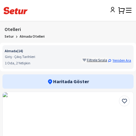
Otelleri
Setur
Almada Otelleri
Almada
(
14
)
Giriş - Çıkış Tarihleri
Filtrele Sırala
Yeniden Ara
1 Oda, 2 Yetişkin
Haritada Göster