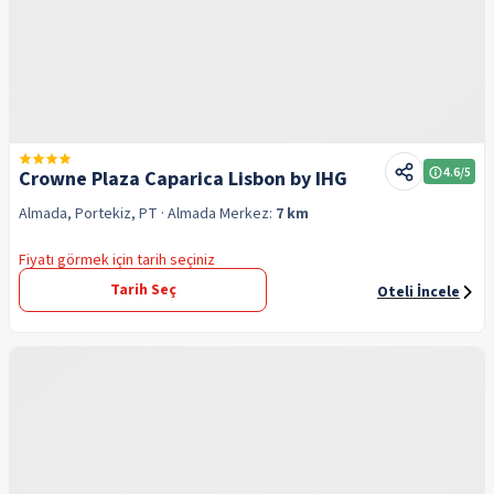
4.6
/5
Crowne Plaza Caparica Lisbon by IHG
Almada, Portekiz, PT
· Almada
Merkez:
7 km
Fiyatı görmek için tarih seçiniz
Tarih Seç
Oteli İncele