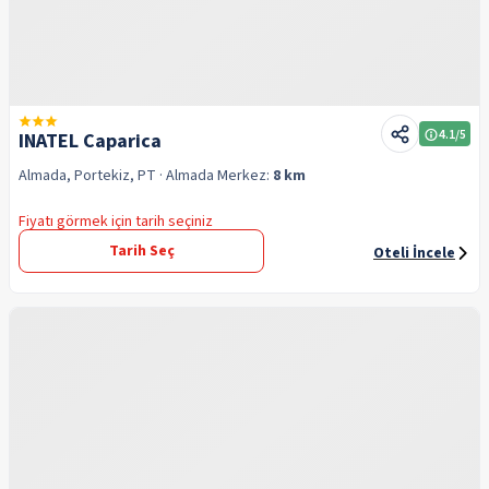
4.1
/5
INATEL Caparica
Almada, Portekiz, PT
· Almada
Merkez:
8 km
Fiyatı görmek için tarih seçiniz
Tarih Seç
Oteli İncele