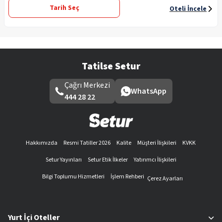
Tarih Seç
Oteli İncele
Tatilse Setur
Çağrı Merkezi
WhatsApp
444 28 22
Hakkımızda
Resmi Tatiller 2026
Kalite
Müşteri İlişkileri
KVKK
Setur Yayınları
Setur Etik İlkeler
Yatırımcı İlişkileri
Bilgi Toplumu Hizmetleri
İşlem Rehberi
Çerez Ayarları
Yurt İçi Oteller