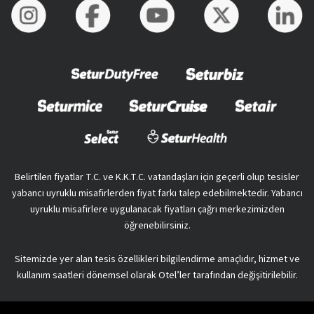
Belirtilen fiyatlar T.C. ve K.K.T.C. vatandaşları için geçerli olup tesisler
yabancı uyruklu misafirlerden fiyat farkı talep edebilmektedir. Yabancı
uyruklu misafirlere uygulanacak fiyatları çağrı merkezimizden
öğrenebilirsiniz.
Sitemizde yer alan tesis özellikleri bilgilendirme amaçlıdır, hizmet ve
kullanım saatleri dönemsel olarak Otel’ler tarafından değişitirilebilir.