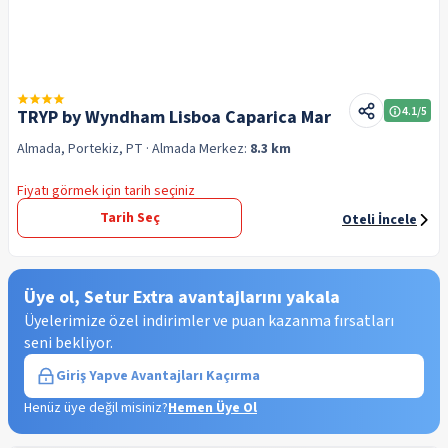
4.1
/5
TRYP by Wyndham Lisboa Caparica Mar
Almada, Portekiz, PT
· Almada
Merkez:
8.3 km
Fiyatı görmek için tarih seçiniz
Tarih Seç
Oteli İncele
Üye ol, Setur Extra avantajlarını yakala
Üyelerimize özel indirimler ve puan kazanma fırsatları
seni bekliyor.
Giriş Yap
ve Avantajları Kaçırma
Henüz üye değil misiniz?
Hemen Üye Ol