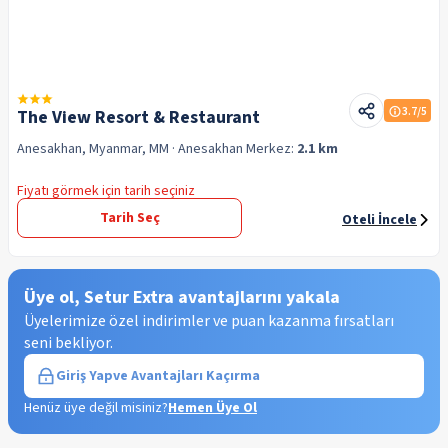
3.7
/5
The View Resort & Restaurant
Anesakhan, Myanmar, MM
· Anesakhan
Merkez:
2.1 km
Fiyatı görmek için tarih seçiniz
Tarih Seç
Oteli İncele
Üye ol, Setur Extra avantajlarını yakala
Üyelerimize özel indirimler ve puan kazanma fırsatları
seni bekliyor.
Giriş Yap
ve Avantajları Kaçırma
Henüz üye değil misiniz?
Hemen Üye Ol