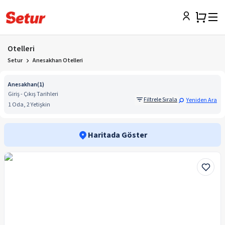
Otelleri
Setur
Anesakhan Otelleri
Anesakhan
(
1
)
Giriş - Çıkış Tarihleri
Filtrele Sırala
Yeniden Ara
1 Oda, 2 Yetişkin
Haritada Göster