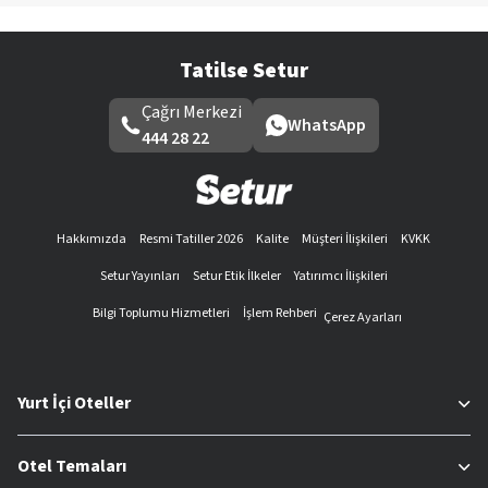
Tatilse Setur
Çağrı Merkezi
WhatsApp
444 28 22
Hakkımızda
Resmi Tatiller 2026
Kalite
Müşteri İlişkileri
KVKK
Setur Yayınları
Setur Etik İlkeler
Yatırımcı İlişkileri
Bilgi Toplumu Hizmetleri
İşlem Rehberi
Çerez Ayarları
Yurt İçi Oteller
Otel Temaları