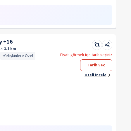
y +16
z:
3.1 km
Fiyatı görmek için tarih seçiniz
Yetişkinlere Özel
Tarih Seç
Oteli İncele