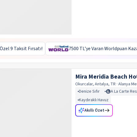
 Özel 9 Taksit Fırsatı!
7500 TL’ye Varan Worldpuan Kaz
Mira Meridia Beach Ho
Okurcalar, Antalya, TR
· Alanya
Me
Denize Sıfır
A La Carte Re
Kaydıraklı Havuz
Akıllı Özet