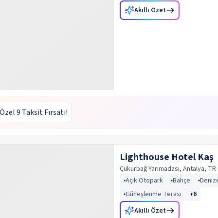
Akıllı Özet
 Özel 9 Taksit Fırsatı!
Lighthouse Hotel Kaş
Çukurbağ Yarımadası, Antalya, TR
Açık Otopark
Bahçe
Denize
Güneşlenme Terası
+
6
Akıllı Özet