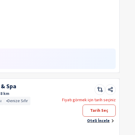
 & Spa
.8 km
Fiyatı görmek için tarih seçiniz
ı
Denize Sıfır
Tarih Seç
Oteli İncele