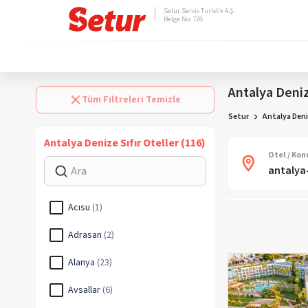
Setur Servis Turistik A.Ş.
Belge No: 728
Antalya Deniz
Tüm Filtreleri Temizle
Setur
Antalya Deniz
Antalya Denize Sıfır Oteller (116)
Otel / Ko
Acısu
(
1
)
Adrasan
(
2
)
Alanya
(
23
)
Avsallar
(
6
)