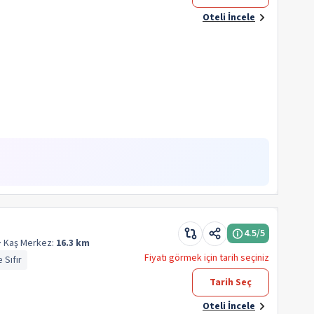
Oteli İncele
4.5
/5
· Kaş
Merkez:
16.3 km
Fiyatı görmek için tarih seçiniz
 Sıfır
Tarih Seç
Oteli İncele