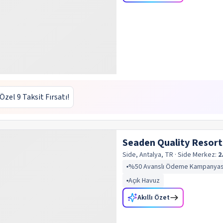
 Özel 9 Taksit Fırsatı!
Seaden Quality Resort
Side, Antalya, TR
· Side
Merkez:
2
%50 Avanslı Ödeme Kampanyas
Açık Havuz
Akıllı Özet