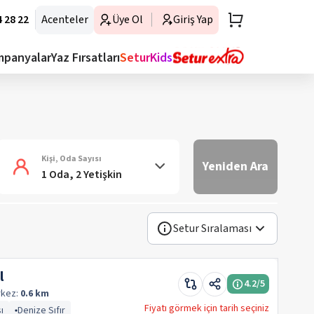
 28 22
Acenteler
Üye Ol
Giriş Yap
mpanyalar
Yaz Fırsatları
SeturKids
Kişi, Oda Sayısı
Yeniden Ara
1 Oda, 2 Yetişkin
Setur Sıralaması
l
4.2
/5
kez:
0.6 km
Fiyatı görmek için tarih seçiniz
ı
Denize Sıfır