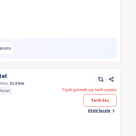
anımı
tel
rkez:
31.5 km
Fiyatı görmek için tarih seçiniz
storan
Tarih Seç
Oteli İncele