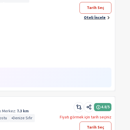
Tarih Seç
Oteli İncele
4.8
/5
ek
Merkez:
7.3 km
Fiyatı görmek için tarih seçiniz
ostu
Denize Sıfır
Tarih Seç