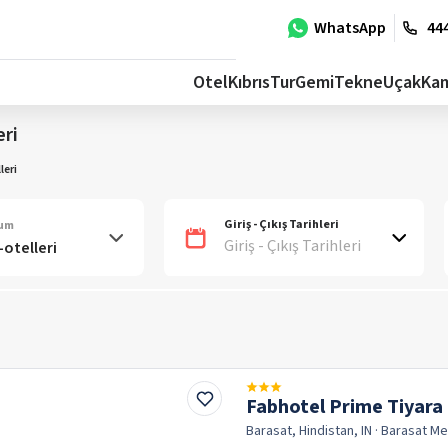
WhatsApp
444
Otel
Kıbrıs
Tur
Gemi
Tekne
Uçak
Ka
eri
leri
Giriş - Çıkış Tarihleri
num
Giriş - Çıkış Tarihleri
Fabhotel Prime Tiyara
Barasat, Hindistan, IN
· Barasat
Me