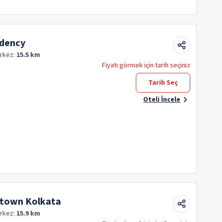
idency
rkez:
15.5 km
Fiyatı görmek için tarih seçiniz
Tarih Seç
Oteli İncele
wtown Kolkata
rkez:
15.9 km