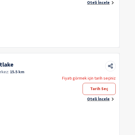
Oteli İncele
ltlake
rkez:
15.5 km
Fiyatı görmek için tarih seçiniz
Tarih Seç
Oteli İncele