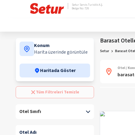
Setur Servis Turistik A.Ş.
Belge No: 728
Barasat Otell
Konum
Setur
Barasat Otel
Harita üzerinde görüntüle
Otel / Ko
Haritada Göster
Tüm Filtreleri Temizle
Otel Sınıfı
Otel Adı