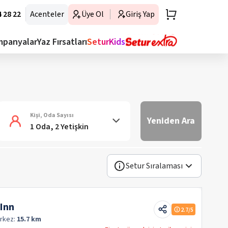
 28 22
Acenteler
Üye Ol
Giriş Yap
mpanyalar
Yaz Fırsatları
SeturKids
Kişi, Oda Sayısı
Yeniden Ara
1 Oda, 2 Yetişkin
Setur Sıralaması
 Inn
2.7
/5
rkez:
15.7 km