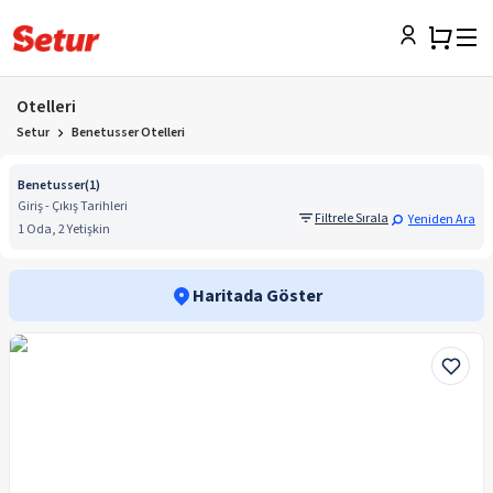
Otelleri
Setur
Benetusser Otelleri
Benetusser
(
1
)
Giriş - Çıkış Tarihleri
Filtrele Sırala
Yeniden Ara
1 Oda, 2 Yetişkin
Haritada Göster