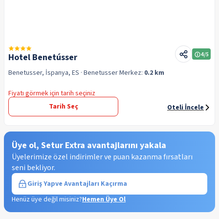
4
/5
Hotel Benetússer
Benetusser, İspanya, ES
· Benetusser
Merkez:
0.2 km
Fiyatı görmek için tarih seçiniz
Tarih Seç
Oteli İncele
Üye ol, Setur Extra avantajlarını yakala
Üyelerimize özel indirimler ve puan kazanma fırsatları
seni bekliyor.
Giriş Yap
ve Avantajları Kaçırma
Henüz üye değil misiniz?
Hemen Üye Ol