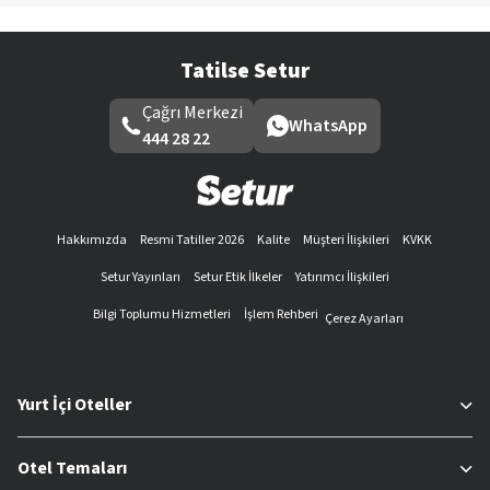
Tatilse Setur
Çağrı Merkezi
WhatsApp
444 28 22
Hakkımızda
Resmi Tatiller 2026
Kalite
Müşteri İlişkileri
KVKK
Setur Yayınları
Setur Etik İlkeler
Yatırımcı İlişkileri
Bilgi Toplumu Hizmetleri
İşlem Rehberi
Çerez Ayarları
Yurt İçi Oteller
Otel Temaları