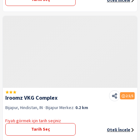
Oteli İncele
2.5
/5
Iroomz VKG Complex
Bijapur, Hindistan, IN
· Bijapur
Merkez:
0.2 km
Fiyatı görmek için tarih seçiniz
Tarih Seç
Oteli İncele