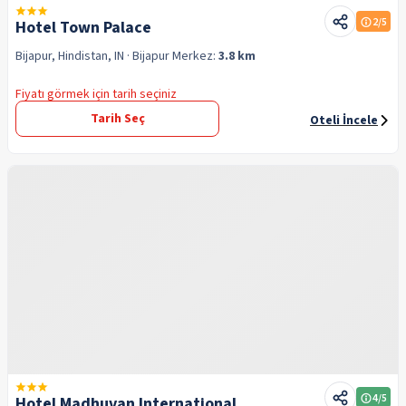
2
/5
Hotel Town Palace
Bijapur, Hindistan, IN
· Bijapur
Merkez:
3.8 km
Fiyatı görmek için tarih seçiniz
Tarih Seç
Oteli İncele
4
/5
Hotel Madhuvan International