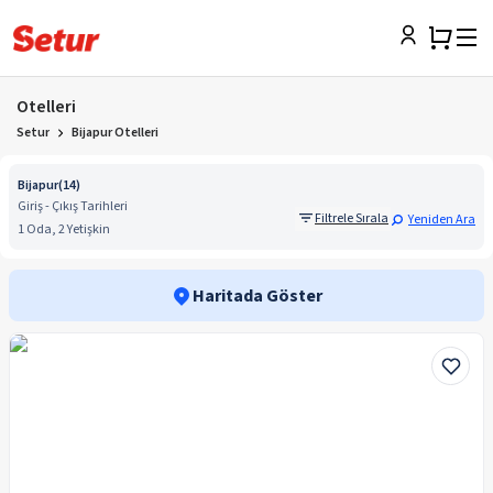
Otelleri
Setur
Bijapur Otelleri
Bijapur
(
14
)
Giriş - Çıkış Tarihleri
Filtrele Sırala
Yeniden Ara
1 Oda, 2 Yetişkin
Haritada Göster