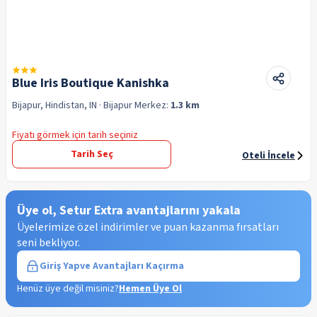
Blue Iris Boutique Kanishka
Bijapur, Hindistan, IN
· Bijapur
Merkez:
1.3 km
Fiyatı görmek için tarih seçiniz
Tarih Seç
Oteli İncele
Üye ol, Setur Extra avantajlarını yakala
Üyelerimize özel indirimler ve puan kazanma fırsatları
seni bekliyor.
Giriş Yap
ve Avantajları Kaçırma
Henüz üye değil misiniz?
Hemen Üye Ol