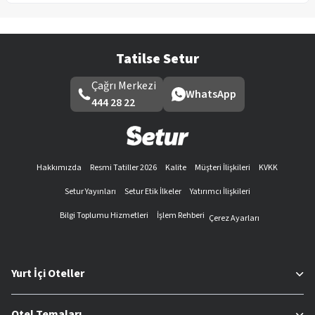
Tatilse Setur
Çağrı Merkezi
WhatsApp
444 28 22
Hakkımızda
Resmi Tatiller 2026
Kalite
Müşteri İlişkileri
KVKK
Setur Yayınları
Setur Etik İlkeler
Yatırımcı İlişkileri
Bilgi Toplumu Hizmetleri
İşlem Rehberi
Çerez Ayarları
Yurt İçi Oteller
Otel Temaları