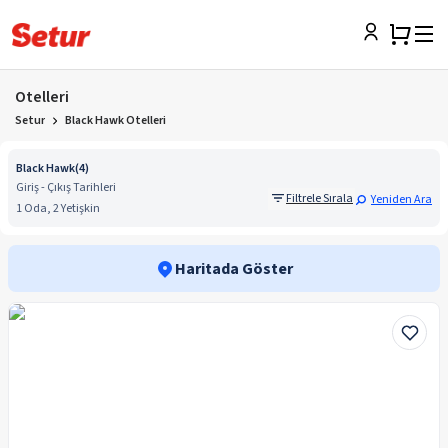
Otelleri
Setur
Black Hawk Otelleri
Black Hawk
(
4
)
Giriş - Çıkış Tarihleri
Filtrele Sırala
Yeniden Ara
1 Oda, 2 Yetişkin
Haritada Göster