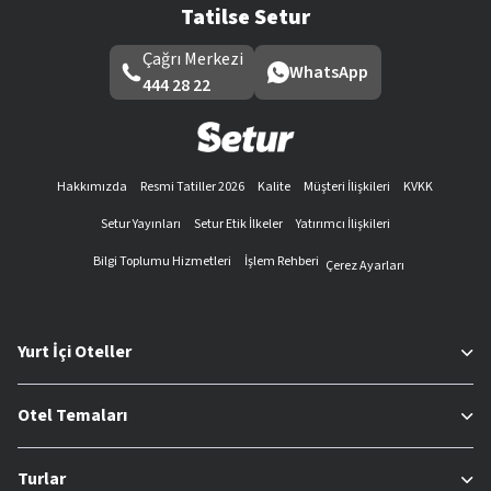
Tatilse Setur
Çağrı Merkezi
WhatsApp
444 28 22
Hakkımızda
Resmi Tatiller 2026
Kalite
Müşteri İlişkileri
KVKK
Setur Yayınları
Setur Etik İlkeler
Yatırımcı İlişkileri
Bilgi Toplumu Hizmetleri
İşlem Rehberi
Çerez Ayarları
Yurt İçi Oteller
Otel Temaları
Turlar