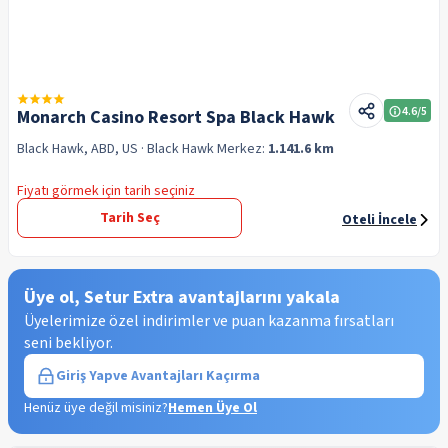
4.6
/5
Monarch Casino Resort Spa Black Hawk
Black Hawk, ABD, US
· Black Hawk
Merkez:
1.141.6 km
Fiyatı görmek için tarih seçiniz
Tarih Seç
Oteli İncele
Üye ol, Setur Extra avantajlarını yakala
Üyelerimize özel indirimler ve puan kazanma fırsatları
seni bekliyor.
Giriş Yap
ve Avantajları Kaçırma
Henüz üye değil misiniz?
Hemen Üye Ol