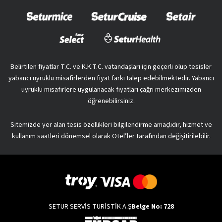
Belirtilen fiyatlar T.C. ve K.K.T.C. vatandaşları için geçerli olup tesisler
yabancı uyruklu misafirlerden fiyat farkı talep edebilmektedir. Yabancı
uyruklu misafirlere uygulanacak fiyatları çağrı merkezimizden
öğrenebilirsiniz.
Sitemizde yer alan tesis özellikleri bilgilendirme amaçlıdır, hizmet ve
kullanım saatleri dönemsel olarak Otel’ler tarafından değişitirilebilir.
SETUR SERVİS TURİSTİK A.Ş
Belge No: 728