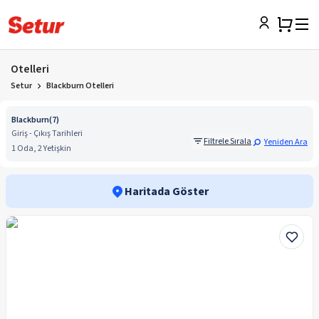
Otelleri
Setur
Blackburn Otelleri
Blackburn
(
7
)
Giriş - Çıkış Tarihleri
Filtrele Sırala
Yeniden Ara
1 Oda, 2 Yetişkin
Haritada Göster