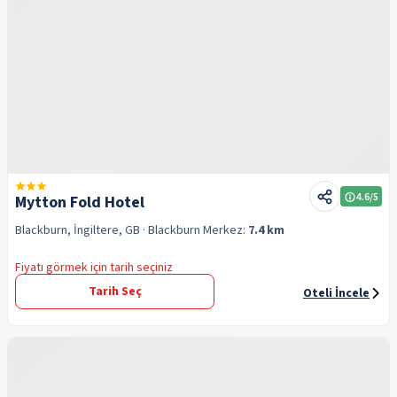
4.6
/5
Mytton Fold Hotel
Blackburn, İngiltere, GB
· Blackburn
Merkez:
7.4 km
Fiyatı görmek için tarih seçiniz
Tarih Seç
Oteli İncele