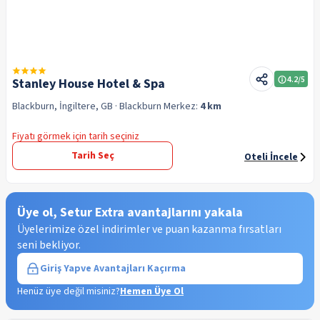
4.2
/5
Stanley House Hotel & Spa
Blackburn, İngiltere, GB
· Blackburn
Merkez:
4 km
Fiyatı görmek için tarih seçiniz
Tarih Seç
Oteli İncele
Üye ol, Setur Extra avantajlarını yakala
Üyelerimize özel indirimler ve puan kazanma fırsatları
seni bekliyor.
Giriş Yap
ve Avantajları Kaçırma
Henüz üye değil misiniz?
Hemen Üye Ol