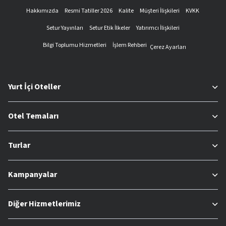
Hakkımızda
Resmi Tatiller 2026
Kalite
Müşteri İlişkileri
KVKK
Setur Yayınları
Setur Etik İlkeler
Yatırımcı İlişkileri
Bilgi Toplumu Hizmetleri
İşlem Rehberi
Çerez Ayarları
Yurt İçi Oteller
Otel Temaları
Turlar
Kampanyalar
Diğer Hizmetlerimiz