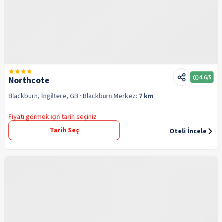
4.6
/5
Northcote
Blackburn, İngiltere, GB
· Blackburn
Merkez:
7 km
Fiyatı görmek için tarih seçiniz
Tarih Seç
Oteli İncele