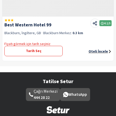
4.1
/5
Best Western Hotel 99
Blackburn, İngiltere, GB
· Blackburn
Merkez:
0.3 km
Fiyatı görmek için tarih seçiniz
Tarih Seç
Oteli İncele
Tatilse Setur
Çağrı Merkezi
WhatsApp
444 28 22