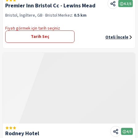
4.3
/5
Premier Inn Bristol Cc - Lewins Mead
Bristol, İngiltere, GB
· Bristol
Merkez:
0.5 km
Fiyatı görmek için tarih seçiniz
Tarih Seç
Oteli İncele
4
/5
Rodney Hotel