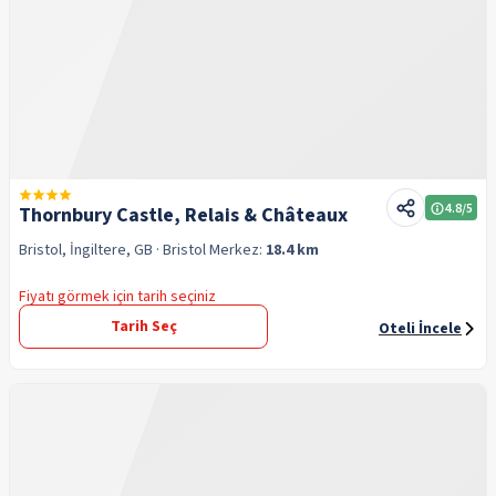
4.8
/5
Thornbury Castle, Relais & Châteaux
Bristol, İngiltere, GB
· Bristol
Merkez:
18.4 km
Fiyatı görmek için tarih seçiniz
Tarih Seç
Oteli İncele