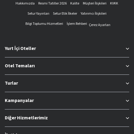
Hakkımızda
Resmi Tatiller 2026
Kalite
Müşteri İlişkileri
KVKK
Setur Yayınları
Setur Etik İlkeler
Yatırımcı İlişkileri
Bilgi Toplumu Hizmetleri
İşlem Rehberi
Çerez Ayarları
Yurt İçi Oteller
Otel Temaları
Turlar
Kampanyalar
Diğer Hizmetlerimiz