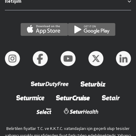
İletişim
Belirtilen fiyatlar T.C. ve K.K.T.C. vatandaşları için geçerli olup tesisler
yabancı uyruklu misafirlerden fiyat farkı talep edebilmektedir. Yabancı