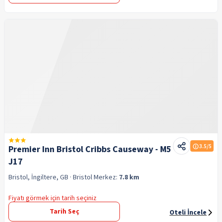
3.5
/5
Premier Inn Bristol Cribbs Causeway - M5
J17
Bristol, İngiltere, GB
· Bristol
Merkez:
7.8 km
Fiyatı görmek için tarih seçiniz
Tarih Seç
Oteli İncele