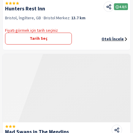
4.8
/5
Hunters Rest Inn
Bristol, İngiltere, GB
· Bristol
Merkez:
13.7 km
Fiyatı görmek için tarih seçiniz
Tarih Seç
Oteli İncele
Mad Swans in The Mendips