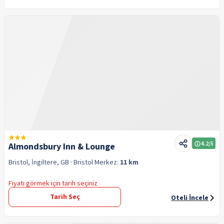
4.2
/5
Almondsbury Inn & Lounge
Bristol, İngiltere, GB
· Bristol
Merkez:
11 km
Fiyatı görmek için tarih seçiniz
Tarih Seç
Oteli İncele