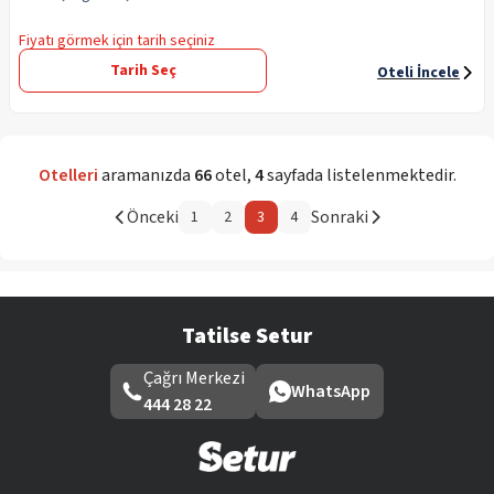
Fiyatı görmek için tarih seçiniz
Tarih Seç
Oteli İncele
Otelleri
aramanızda
66
otel
,
4
sayfada listelenmektedir.
Önceki
Sonraki
1
2
3
4
Tatilse Setur
Çağrı Merkezi
WhatsApp
444 28 22