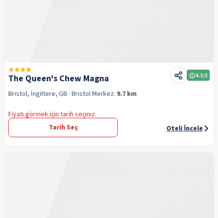
4.3
/5
The Queen's Chew Magna
Bristol, İngiltere, GB
· Bristol
Merkez:
9.7 km
Fiyatı görmek için tarih seçiniz
Tarih Seç
Oteli İncele