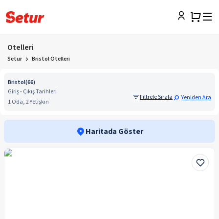
Otelleri
Setur
Bristol Otelleri
Bristol
(
66
)
Giriş - Çıkış Tarihleri
Filtrele Sırala
Yeniden Ara
1 Oda, 2 Yetişkin
Haritada Göster