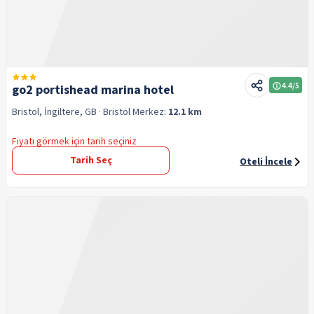
4.4
/5
go2 portishead marina hotel
Bristol, İngiltere, GB
· Bristol
Merkez:
12.1 km
Fiyatı görmek için tarih seçiniz
Tarih Seç
Oteli İncele