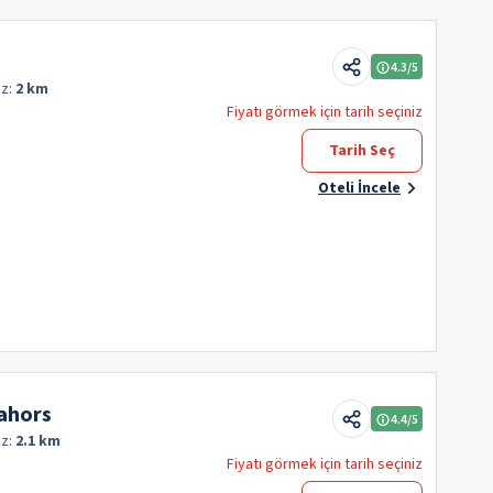
4.3
/5
z:
2 km
Fiyatı görmek için tarih seçiniz
Tarih Seç
Oteli İncele
ahors
4.4
/5
z:
2.1 km
Fiyatı görmek için tarih seçiniz