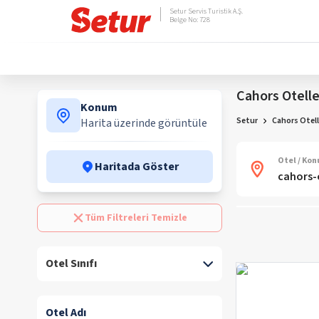
Setur Servis Turistik A.Ş.
Belge No: 728
Cahors Otelle
Konum
Setur
Cahors Otell
Harita üzerinde görüntüle
Otel / Ko
Haritada Göster
Tüm Filtreleri Temizle
Otel Sınıfı
Otel Adı