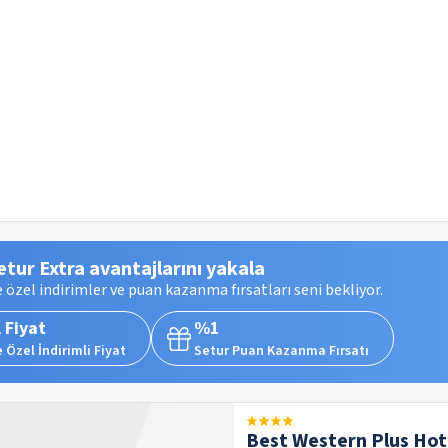
etur Extra avantajlarını yakala
 özel indirimler ve puan kazanma fırsatları seni bekliyor.
 Fiyat
%1
 Özel İndirimli Fiyat
Setur Puan Kazanma Fırsatı
Best Western Plus Hot