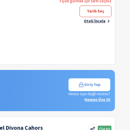
Fiyatı görmek için tarih seçiniz
Tarih Seç
Oteli İncele
Giriş Yap
Henüz üye değil misiniz?
Hemen Üye Ol
el Divona Cahors
4.9
/5