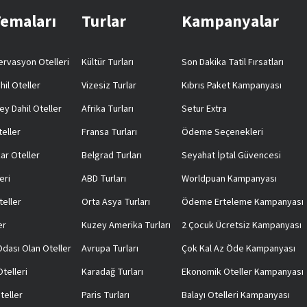
Temaları
Turlar
Kampanyalar
rvasyon Otelleri
Kültür Turları
Son Dakika Tatil Fırsatları
hil Oteller
Vizesiz Turlar
Kıbrıs Paket Kampanyası
ey Dahil Oteller
Afrika Turları
Setur Extra
teller
Fransa Turları
Ödeme Seçenekleri
ar Oteller
Belgrad Turları
Seyahat İptal Güvencesi
eri
ABD Turları
Worldpuan Kampanyası
teller
Orta Asya Turları
Ödeme Erteleme Kampanyası
er
Kuzey Amerika Turları
2 Çocuk Ücretsiz Kampanyası
 Odası Olan Oteller
Avrupa Turları
Çok Kal Az Öde Kampanyası
telleri
Karadağ Turları
Ekonomik Oteller Kampanyası
teller
Paris Turları
Balayı Otelleri Kampanyası