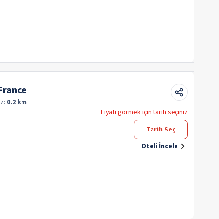
 France
z:
0.2 km
Fiyatı görmek için tarih seçiniz
Tarih Seç
Oteli İncele