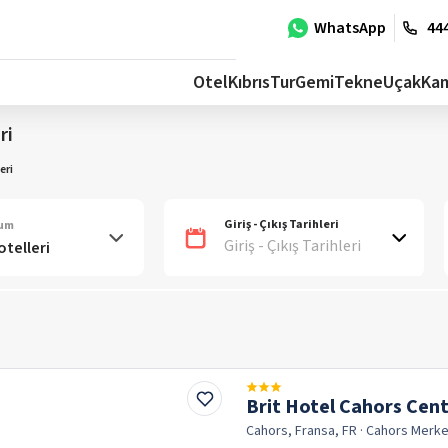
WhatsApp
444
Otel
Kıbrıs
Tur
Gemi
Tekne
Uçak
Ka
ri
eri
Giriş - Çıkış Tarihleri
num
Giriş - Çıkış Tarihleri
Brit Hotel Cahors Cent
Cahors, Fransa, FR
· Cahors
Merke