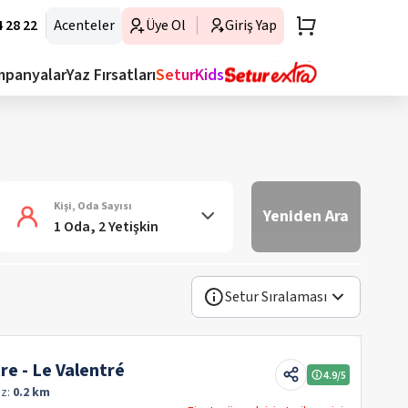
 28 22
Acenteler
Üye Ol
Giriş Yap
mpanyalar
Yaz Fırsatları
SeturKids
Kişi, Oda Sayısı
Yeniden Ara
1 Oda, 2 Yetişkin
Setur Sıralaması
re - Le Valentré
4.9
/5
z:
0.2 km