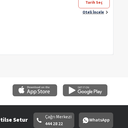
Tarih Seç
Oteli İncele
Çağrı Merkezi
tilse Setur
WhatsApp
444 28 22