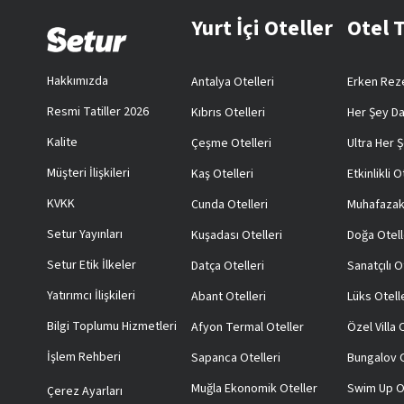
Yurt İçi Oteller
Otel 
Hakkımızda
Antalya Otelleri
Erken Reze
Resmi Tatiller 2026
Kıbrıs Otelleri
Her Şey Da
Kalite
Çeşme Otelleri
Ultra Her Ş
Müşteri İlişkileri
Kaş Otelleri
Etkinlikli O
KVKK
Cunda Otelleri
Muhafazak
Setur Yayınları
Kuşadası Otelleri
Doğa Otell
Setur Etik İlkeler
Datça Otelleri
Sanatçılı O
Yatırımcı İlişkileri
Abant Otelleri
Lüks Otell
Bilgi Toplumu Hizmetleri
Afyon Termal Oteller
Özel Villa
İşlem Rehberi
Sapanca Otelleri
Bungalov O
Muğla Ekonomik Oteller
Swim Up O
Çerez Ayarları