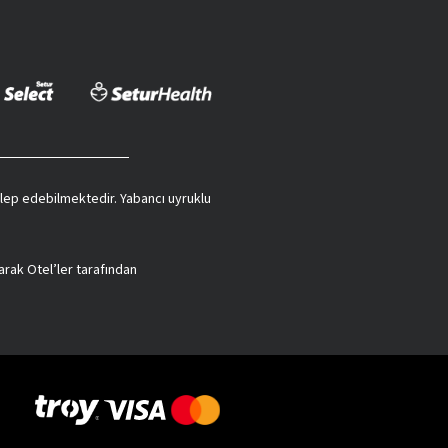
 talep edebilmektedir. Yabancı uyruklu
arak Otel’ler tarafından