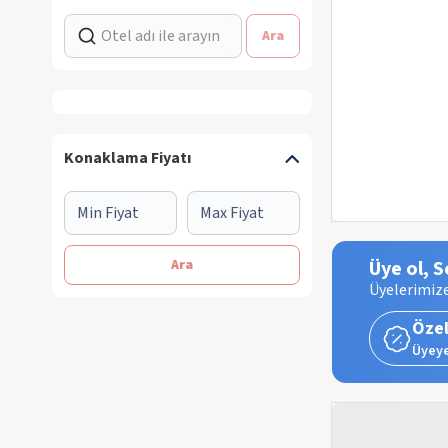
Ara
Konaklama Fiyatı
Ara
Üye ol, S
Üyelerimize
Özel
Üyeye