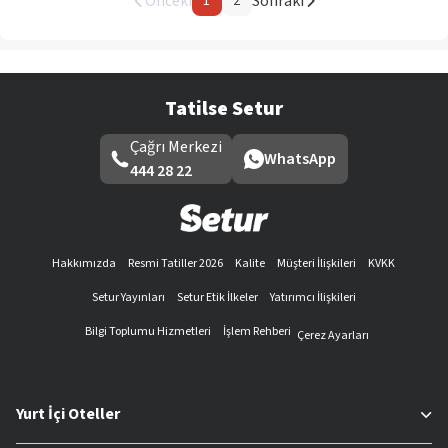
Önceki
Sonraki
1
2
Tatilse Setur
Çağrı Merkezi
WhatsApp
444 28 22
Hakkımızda
Resmi Tatiller 2026
Kalite
Müşteri İlişkileri
KVKK
Setur Yayınları
Setur Etik İlkeler
Yatırımcı İlişkileri
Bilgi Toplumu Hizmetleri
İşlem Rehberi
Çerez Ayarları
Yurt İçi Oteller