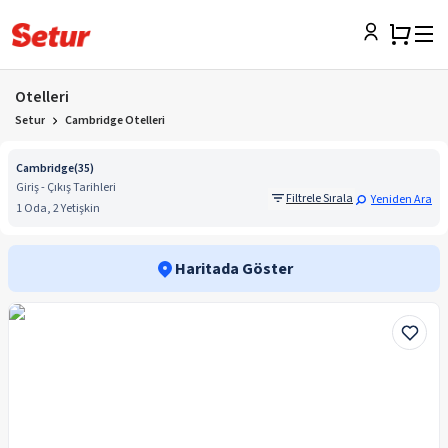
Otelleri
Setur
Cambridge Otelleri
Cambridge
(
35
)
Giriş - Çıkış Tarihleri
Filtrele Sırala
Yeniden Ara
1 Oda, 2 Yetişkin
Haritada Göster