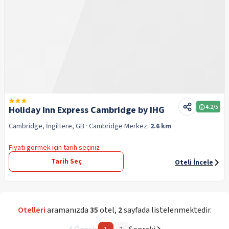
4.2
/5
Holiday Inn Express Cambridge by IHG
Cambridge, İngiltere, GB
· Cambridge
Merkez:
2.6 km
Fiyatı görmek için tarih seçiniz
Tarih Seç
Oteli İncele
Otelleri
aramanızda
35
otel
,
2
sayfada listelenmektedir.