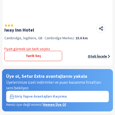
Iway Inn Hotel
Cambridge, İngiltere, GB
· Cambridge
Merkez:
15.6 km
Fiyatı görmek için tarih seçiniz
Tarih Seç
Oteli İncele
Üye ol, Setur Extra avantajlarını yakala
Üyelerimize özel indirimler ve puan kazanma fırsatları
seni bekliyor.
Giriş Yap
ve Avantajları Kaçırma
Henüz üye değil misiniz?
Hemen Üye Ol