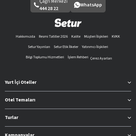
Çağrı Merkezi
WhatsApp
444 28 22
Hakkımızda
Resmi Tatiller 2026
Kalite
Müşteri İlişkileri
KVKK
Setur Yayınları
Setur Etik İlkeler
Yatırımcı İlişkileri
Bilgi Toplumu Hizmetleri
İşlem Rehberi
Çerez Ayarları
Yurt İçi Oteller
Otel Temaları
Turlar
Kampanyalar