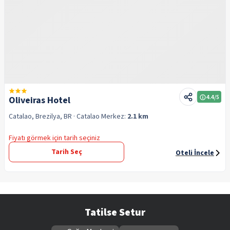
4.4
/5
Oliveiras Hotel
Catalao, Brezilya, BR
· Catalao
Merkez:
2.1 km
Fiyatı görmek için tarih seçiniz
Tarih Seç
Oteli İncele
Tatilse Setur