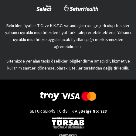
Belirtilen fiyatlar T.C. ve K.K.T.C. vatandaşları için geçerli olup tesisler
yabancı uyruklu misafirlerden fiyat farkı talep edebilmektedir. Yabancı
uyruklu misafirlere uygulanacak fiyatları çağrı merkezimizden
öğrenebilirsiniz.
Sitemizde yer alan tesis özellikleri bilgilendirme amaçlıdır, hizmet ve
kullanım saatleri dönemsel olarak Otel’ler tarafından değişitirilebilir.
SETUR SERVİS TURİSTİK A.Ş
Belge No: 728