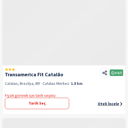
4.6
/5
Transamerica Fit Catalão
Catalao, Brezilya, BR
· Catalao
Merkez:
1.8 km
Fiyatı görmek için tarih seçiniz
Tarih Seç
Oteli İncele