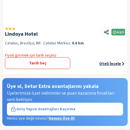
4.6
/5
Lindoya Hotel
Catalao, Brezilya, BR
· Catalao
Merkez:
0.6 km
Fiyatı görmek için tarih seçiniz
Tarih Seç
Oteli İncele
Üye ol, Setur Extra avantajlarını yakala
Üyelerimize özel indirimler ve puan kazanma fırsatları
seni bekliyor.
Giriş Yap
ve Avantajları Kaçırma
Henüz üye değil misiniz?
Hemen Üye Ol