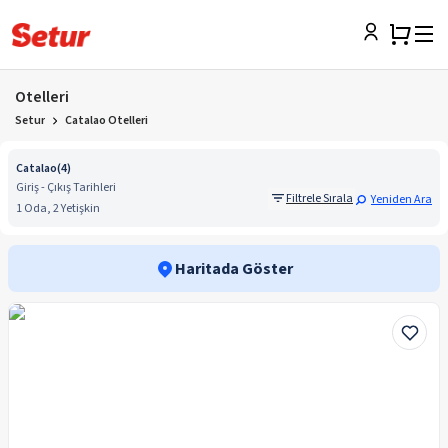
Otelleri
Setur
Catalao Otelleri
Catalao
(
4
)
Giriş - Çıkış Tarihleri
Filtrele Sırala
Yeniden Ara
1 Oda, 2 Yetişkin
Haritada Göster