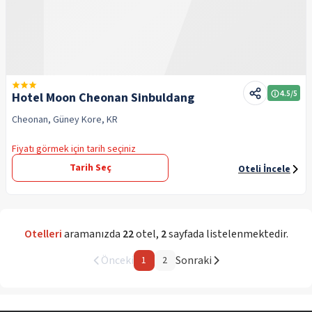
4.5
/5
Hotel Moon Cheonan Sinbuldang
Cheonan, Güney Kore, KR
Fiyatı görmek için tarih seçiniz
Tarih Seç
Oteli İncele
Otelleri
aramanızda
22
otel
,
2
sayfada listelenmektedir.
Önceki
Sonraki
1
2