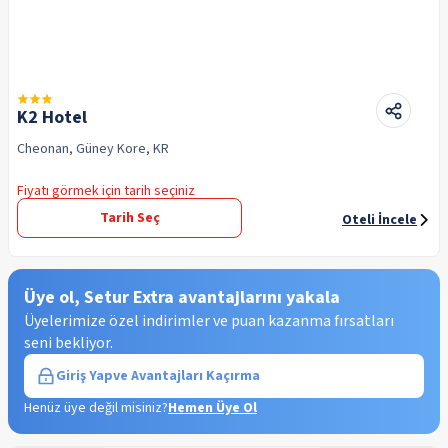
K2 Hotel
Cheonan, Güney Kore, KR
Fiyatı görmek için tarih seçiniz
Tarih Seç
Oteli İncele
Üye ol, Setur Extra avantajlarını yakala
Üyelerimize özel indirimler ve puan kazanma fırsatları
seni bekliyor.
Giriş Yap
ve Avantajları Kaçırma
Henüz üye değil misiniz?
Hemen Üye Ol