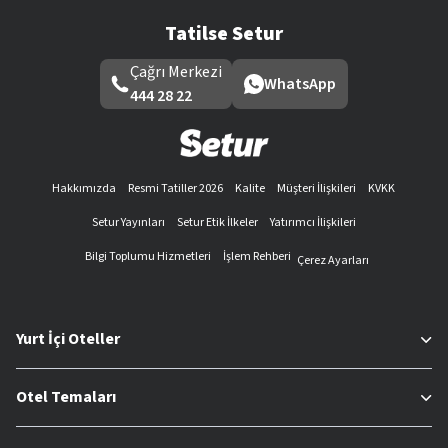
Tatilse Setur
Çağrı Merkezi
WhatsApp
444 28 22
Hakkımızda
Resmi Tatiller 2026
Kalite
Müşteri İlişkileri
KVKK
Setur Yayınları
Setur Etik İlkeler
Yatırımcı İlişkileri
Bilgi Toplumu Hizmetleri
İşlem Rehberi
Çerez Ayarları
Yurt İçi Oteller
Otel Temaları