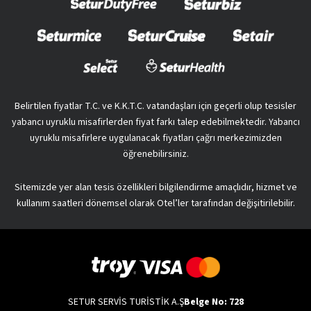
Belirtilen fiyatlar T.C. ve K.K.T.C. vatandaşları için geçerli olup tesisler
yabancı uyruklu misafirlerden fiyat farkı talep edebilmektedir. Yabancı
uyruklu misafirlere uygulanacak fiyatları çağrı merkezimizden
öğrenebilirsiniz.
Sitemizde yer alan tesis özellikleri bilgilendirme amaçlıdır, hizmet ve
kullanım saatleri dönemsel olarak Otel’ler tarafından değişitirilebilir.
SETUR SERVİS TURİSTİK A.Ş
Belge No: 728