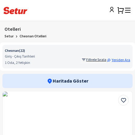
Otelleri
Setur
Cheonan Otelleri
Cheonan
(
22
)
Giriş - Çıkış Tarihleri
Filtrele Sırala
Yeniden Ara
1 Oda, 2 Yetişkin
Haritada Göster