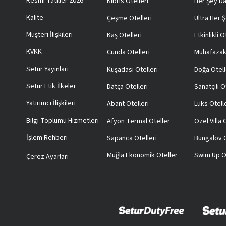
Resmi Tatiller 2026
Kıbrıs Otelleri
Her Şey Da
Kalite
Çeşme Otelleri
Ultra Her Ş
Müşteri İlişkileri
Kaş Otelleri
Etkinlikli O
KVKK
Cunda Otelleri
Muhafazak
Setur Yayınları
Kuşadası Otelleri
Doğa Otell
Setur Etik İlkeler
Datça Otelleri
Sanatçılı O
Yatırımcı İlişkileri
Abant Otelleri
Lüks Otell
Bilgi Toplumu Hizmetleri
Afyon Termal Oteller
Özel Villa
İşlem Rehberi
Sapanca Otelleri
Bungalov O
Muğla Ekonomik Oteller
Swim Up O
Çerez Ayarları