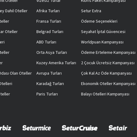
hil Oteller
Vizesiz Turlar
Kıbrıs Paket Kampanyası
ey Dahil Oteller
Afrika Turları
Setur Extra
teller
Fransa Turları
Ödeme Seçenekleri
ar Oteller
Belgrad Turları
Seyahat İptal Güvencesi
eri
ABD Turları
Worldpuan Kampanyası
teller
Orta Asya Turları
Ödeme Erteleme Kampanyası
er
Kuzey Amerika Turları
2 Çocuk Ücretsiz Kampanyası
 Odası Olan Oteller
Avrupa Turları
Çok Kal Az Öde Kampanyası
telleri
Karadağ Turları
Ekonomik Oteller Kampanyası
teller
Paris Turları
Balayı Otelleri Kampanyası