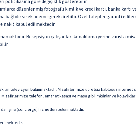
eri politikasına göre değişiklik gösterebilir
umlarca düzenlenmiş fotoğraflı kimlik ve kredi kartı, banka kartı v
na bağlıdır ve ek ödeme gerektirebilir. Özel talepler garanti edile
ve nakit kabul edilmektedir
amamaktadır. Resepsiyon çalışanları konaklama yerine varışta misaf
ilir.
 ekran televizyon bulunmaktadır. Misafirlerimize ücretsiz kablosuz internet su
. Misafirlerimize telefon, emanet kasası ve masa gibi imkânlar ve kolaylıklar
ve danışma (concierge) hizmetleri bulunmaktadır.
erilmektedir.