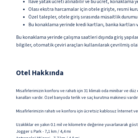
İlave yatak ücreti alınabilir ve bu ücret, konaklama y
Olası ekstra harcamalar için otele girişte, resmi kur
Özel talepler, otele giriş sırasında müsaitlik durumu
Bu konaklama yerinde kredi kartları, banka kartları 
Bu konaklama yerinde çalışma saatleri dışında giriş yapıl
bilgiler, otomatik çeviri araçları kullanılarak çevrilmiş olab
Otel Hakkında
Misafirlerimizin konforu ve rahatı için 31 klimalı oda minibar ve düz
kanalları vardır. Özel banyoda terlik ve saç kurutma makinesi vardır
Misafirlerimizin rahatı ve konforu için ücretsiz kablosuz İnternet 
Uzaklıklar en yakın 0.1 mil ve kilometre değerine yuvarlanarak göst
Jogger s Park - 7,1 km / 4,4 mi