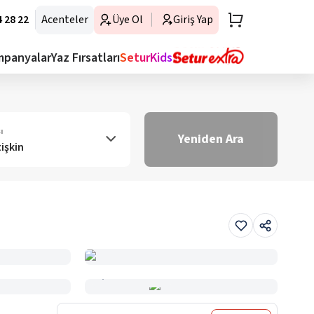
 28 22
Acenteler
Üye Ol
Giriş Yap
mpanyalar
Yaz Fırsatları
SeturKids
ı
Yeniden Ara
tişkin
Haritada Gör