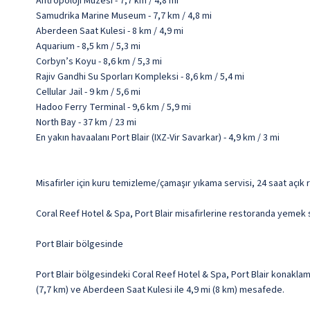
Antropoloji Müzesi - 7,7 km / 4,8 mi
Samudrika Marine Museum - 7,7 km / 4,8 mi
Aberdeen Saat Kulesi - 8 km / 4,9 mi
Aquarium - 8,5 km / 5,3 mi
Corbyn’s Koyu - 8,6 km / 5,3 mi
Rajiv Gandhi Su Sporları Kompleksi - 8,6 km / 5,4 mi
Cellular Jail - 9 km / 5,6 mi
Hadoo Ferry Terminal - 9,6 km / 5,9 mi
North Bay - 37 km / 23 mi
En yakın havaalanı Port Blair (IXZ-Vir Savarkar) - 4,9 km / 3 mi
Misafirler için kuru temizleme/çamaşır yıkama servisi, 24 saat açık 
Coral Reef Hotel & Spa, Port Blair misafirlerine restoranda yemek ser
Port Blair bölgesinde
Port Blair bölgesindeki Coral Reef Hotel & Spa, Port Blair konakl
(7,7 km) ve Aberdeen Saat Kulesi ile 4,9 mi (8 km) mesafede.