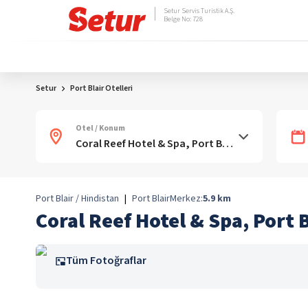
Setur Servis Turistik A.Ş.
Belge No: 728
Setur
Port Blair Otelleri
Otel / Konum
Port Blair / Hindistan
|
Port Blair
Merkez:
5.9
km
Coral Reef Hotel & Spa, Port B
Tüm Fotoğraflar