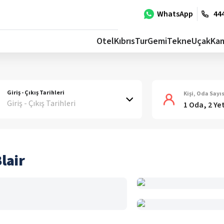
WhatsApp
444
Otel
Kıbrıs
Tur
Gemi
Tekne
Uçak
Ka
Giriş - Çıkış Tarihleri
Kişi, Oda Sayıs
Giriş - Çıkış Tarihleri
1 Oda, 2 Ye
lair