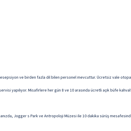
resepsiyon ve birden fazla dil bilen personel mevcuttur. Ücretsiz vale otopar
visi yapılıyor. Misafirlere her gün 8 ve 10 arasında ücretli açık büfe kahvalt
amanızda, Jogger s Park ve Antropoloji Müzesi ile 10 dakika sürüş mesafesin