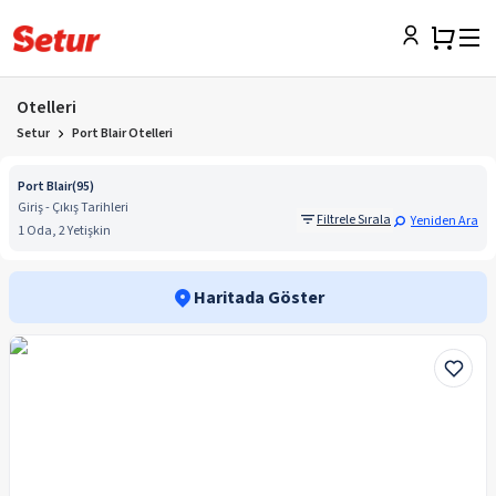
Otelleri
Setur
Port Blair Otelleri
Port Blair
(
95
)
Giriş - Çıkış Tarihleri
Filtrele Sırala
Yeniden Ara
1 Oda, 2 Yetişkin
Haritada Göster