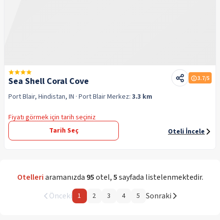
3.7
/5
Sea Shell Coral Cove
Port Blair, Hindistan, IN
· Port Blair
Merkez:
3.3 km
Fiyatı görmek için tarih seçiniz
Tarih Seç
Oteli İncele
Otelleri
aramanızda
95
otel
,
5
sayfada listelenmektedir.
Önceki
Sonraki
1
2
3
4
5