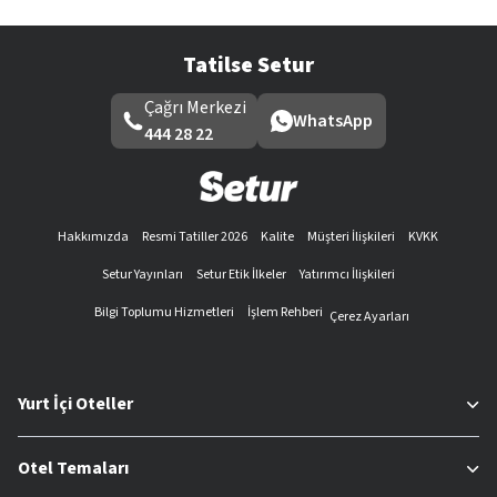
Tatilse Setur
Çağrı Merkezi
WhatsApp
444 28 22
Hakkımızda
Resmi Tatiller 2026
Kalite
Müşteri İlişkileri
KVKK
Setur Yayınları
Setur Etik İlkeler
Yatırımcı İlişkileri
Bilgi Toplumu Hizmetleri
İşlem Rehberi
Çerez Ayarları
Yurt İçi Oteller
Otel Temaları