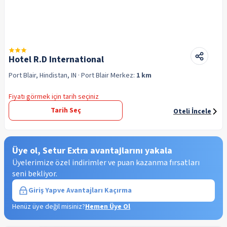
Hotel R.D International
Port Blair, Hindistan, IN
· Port Blair
Merkez:
1 km
Fiyatı görmek için tarih seçiniz
Tarih Seç
Oteli İncele
Üye ol, Setur Extra avantajlarını yakala
Üyelerimize özel indirimler ve puan kazanma fırsatları
seni bekliyor.
Giriş Yap
ve Avantajları Kaçırma
Henüz üye değil misiniz?
Hemen Üye Ol