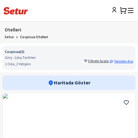
Otelleri
Setur
Cospicua Otelleri
Cospicua
(
3
)
Giriş - Çıkış Tarihleri
Filtrele Sırala
Yeniden Ara
1 Oda, 2 Yetişkin
Haritada Göster