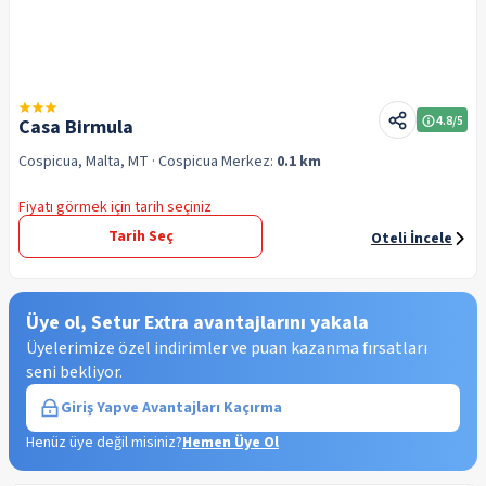
4.8
/5
Casa Birmula
Cospicua, Malta, MT
· Cospicua
Merkez:
0.1 km
Fiyatı görmek için tarih seçiniz
Tarih Seç
Oteli İncele
Üye ol, Setur Extra avantajlarını yakala
Üyelerimize özel indirimler ve puan kazanma fırsatları
seni bekliyor.
Giriş Yap
ve Avantajları Kaçırma
Henüz üye değil misiniz?
Hemen Üye Ol