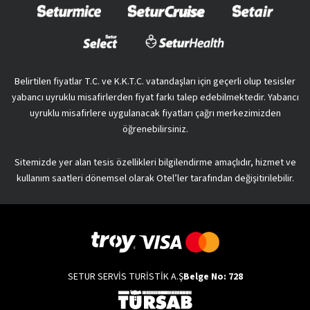
Belirtilen fiyatlar T.C. ve K.K.T.C. vatandaşları için geçerli olup tesisler
yabancı uyruklu misafirlerden fiyat farkı talep edebilmektedir. Yabancı
uyruklu misafirlere uygulanacak fiyatları çağrı merkezimizden
öğrenebilirsiniz.
Sitemizde yer alan tesis özellikleri bilgilendirme amaçlıdır, hizmet ve
kullanım saatleri dönemsel olarak Otel’ler tarafından değişitirilebilir.
SETUR SERVİS TURİSTİK A.Ş
Belge No: 728