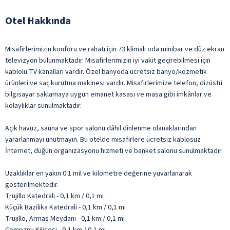
Otel Hakkında
Misafirlerimizin konforu ve rahatı için 73 klimalı oda minibar ve düz ekran
televizyon bulunmaktadır. Misafirlerimizin iyi vakit geçirebilmesi için
kablolu TV kanalları vardır. Özel banyoda ücretsiz banyo/kozmetik
ürünleri ve saç kurutma makinesi vardır. Misafirlerimize telefon, dizüstü
bilgisayar saklamaya uygun emanet kasası ve masa gibi imkânlar ve
kolaylıklar sunulmaktadır.
Açık havuz, sauna ve spor salonu dâhil dinlenme olanaklarından
yararlanmayı unutmayın. Bu otelde misafirlere ücretsiz kablosuz
İnternet, düğün organizasyonu hizmeti ve banket salonu sunulmaktadır.
Uzaklıklar en yakın 0.1 mil ve kilometre değerine yuvarlanarak
gösterilmektedir.
Trujillo Katedrali - 0,1 km / 0,1 mi
Küçük Bazilika Katedrali - 0,1 km / 0,1 mi
Trujillo, Armas Meydanı - 0,1 km / 0,1 mi
Company Kilisesi - 0,1 km / 0,1 mi