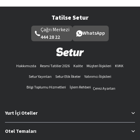
Tatilse Setur
Çağrı Merkezi
WhatsApp
444 28 22
Hakkımızda
Resmi Tatiller 2026
Kalite
Müşteri İlişkileri
KVKK
Setur Yayınları
Setur Etik İlkeler
Yatırımcı İlişkileri
Bilgi Toplumu Hizmetleri
İşlem Rehberi
Çerez Ayarları
Yurt İçi Oteller
Otel Temaları