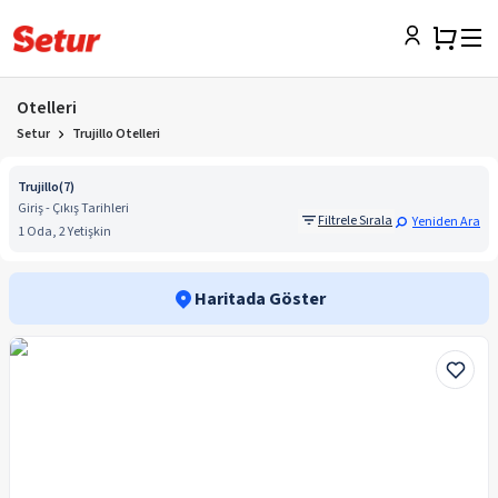
Otelleri
Setur
Trujillo Otelleri
Trujillo
(
7
)
Giriş - Çıkış Tarihleri
Filtrele Sırala
Yeniden Ara
1 Oda, 2 Yetişkin
Haritada Göster