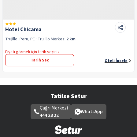
Hotel Chicama
Trujillo, Peru, PE
· Trujillo
Merkez:
2 km
Fiyatı görmek için tarih seçiniz
Tarih Seç
Oteli İncele
Tatilse Setur
Çağrı Merkezi
WhatsApp
444 28 22