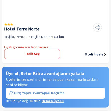
Hotel Torre Norte
Trujillo, Peru, PE
· Trujillo
Merkez:
1.3 km
Fiyatı görmek için tarih seçiniz
Tarih Seç
Oteli İncele
Üye ol, Setur Extra avantajlarını yakala
Üyelerimize özel indirimler ve puan kazanma fırsatları
seni bekliyor.
Giriş Yap
ve Avantajları Kaçırma
Henüz üye değil misiniz?
Hemen Üye Ol