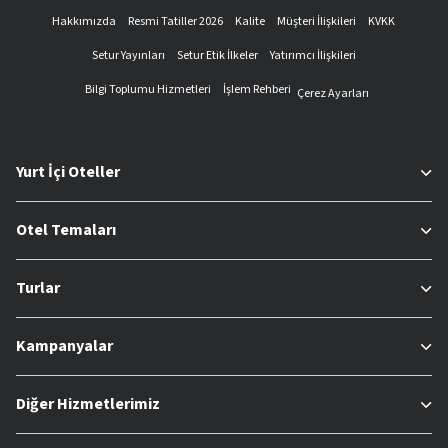
Hakkımızda
Resmi Tatiller 2026
Kalite
Müşteri İlişkileri
KVKK
Setur Yayınları
Setur Etik İlkeler
Yatırımcı İlişkileri
Bilgi Toplumu Hizmetleri
İşlem Rehberi
Çerez Ayarları
Yurt İçi Oteller
Otel Temaları
Turlar
Kampanyalar
Diğer Hizmetlerimiz