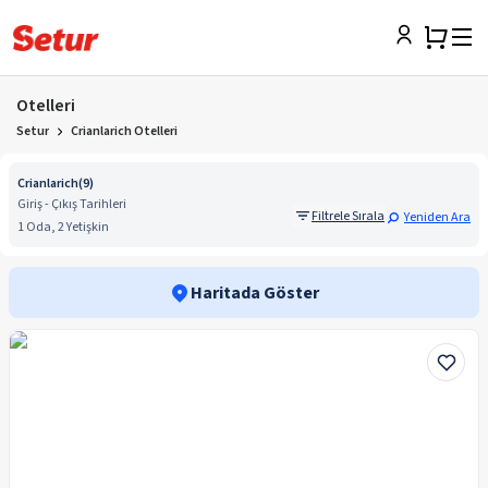
Otelleri
Setur
Crianlarich Otelleri
Crianlarich
(
9
)
Giriş - Çıkış Tarihleri
Filtrele Sırala
Yeniden Ara
1 Oda, 2 Yetişkin
Haritada Göster