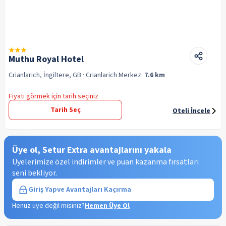
Muthu Royal Hotel
Crianlarich, İngiltere, GB
· Crianlarich
Merkez:
7.6 km
Fiyatı görmek için tarih seçiniz
Tarih Seç
Oteli İncele
Üye ol, Setur Extra avantajlarını yakala
Üyelerimize özel indirimler ve puan kazanma fırsatları
seni bekliyor.
Giriş Yap
ve Avantajları Kaçırma
Henüz üye değil misiniz?
Hemen Üye Ol