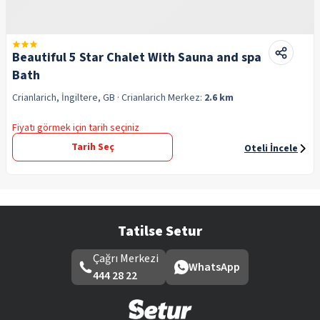
Beautiful 5 Star Chalet With Sauna and spa
Bath
Crianlarich, İngiltere, GB
· Crianlarich
Merkez:
2.6 km
Fiyatı görmek için tarih seçiniz
Tarih Seç
Oteli İncele
Tatilse Setur
Çağrı Merkezi
WhatsApp
444 28 22