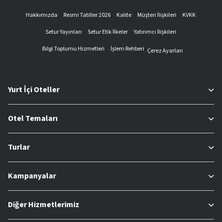
Hakkımızda
Resmi Tatiller 2026
Kalite
Müşteri İlişkileri
KVKK
Setur Yayınları
Setur Etik İlkeler
Yatırımcı İlişkileri
Bilgi Toplumu Hizmetleri
İşlem Rehberi
Çerez Ayarları
Yurt İçi Oteller
Otel Temaları
Turlar
Kampanyalar
Diğer Hizmetlerimiz