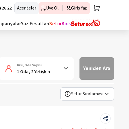
 28 22
Acenteler
Üye Ol
Giriş Yap
mpanyalar
Yaz Fırsatları
SeturKids
Kişi, Oda Sayısı
Yeniden Ara
1 Oda, 2 Yetişkin
Setur Sıralaması