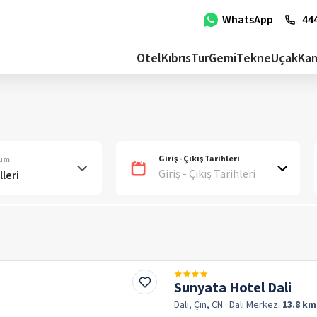
WhatsApp
444
Otel
Kıbrıs
Tur
Gemi
Tekne
Uçak
Ka
Giriş - Çıkış Tarihleri
num
Giriş - Çıkış Tarihleri
Sunyata Hotel Dali
Dali, Çin, CN
· Dali
Merkez:
13.8 km