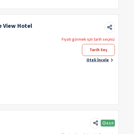
e View Hotel
Fiyatı görmek için tarih seçiniz
Tarih Seç
Oteli İncele
4.5
/5