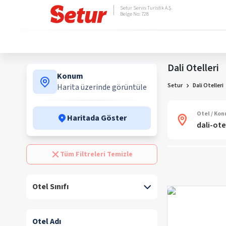
Setur Servis Turistik A.Ş.
Belge No: 728
Dali Otelleri
Konum
Setur
Dali Otelleri
Harita üzerinde görüntüle
Otel / Ko
Haritada Göster
Tüm Filtreleri Temizle
Otel Sınıfı
Otel Adı