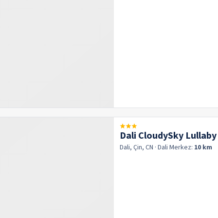
Dali CloudySky Lullab
Dali, Çin, CN
· Dali
Merkez:
10 km