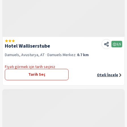
5
/5
Hotel Walliserstube
Damuels, Avusturya, AT
· Damuels
Merkez:
0.7 km
Fiyatı görmek için tarih seçiniz
Tarih Seç
Oteli İncele