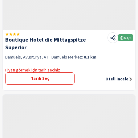
4.4
/5
Boutique Hotel die Mittagspitze
Superior
Damuels, Avusturya, AT
· Damuels
Merkez:
0.1 km
Fiyatı görmek için tarih seçiniz
Tarih Seç
Oteli İncele