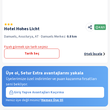
4.8
/5
Hotel Hohes Licht
Damuels, Avusturya, AT
· Damuels
Merkez:
0.8 km
Fiyatı görmek için tarih seçiniz
Tarih Seç
Oteli İncele
Üye ol, Setur Extra avantajlarını yakala
Üyelerimize özel indirimler ve puan kazanma fırsatları
seni bekliyor.
Giriş Yap
ve Avantajları Kaçırma
Henüz üye değil misiniz?
Hemen Üye Ol