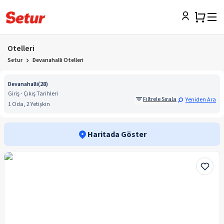
Otelleri
Setur
Devanahalli Otelleri
Devanahalli
(
28
)
Giriş - Çıkış Tarihleri
Filtrele Sırala
Yeniden Ara
1 Oda, 2 Yetişkin
Haritada Göster