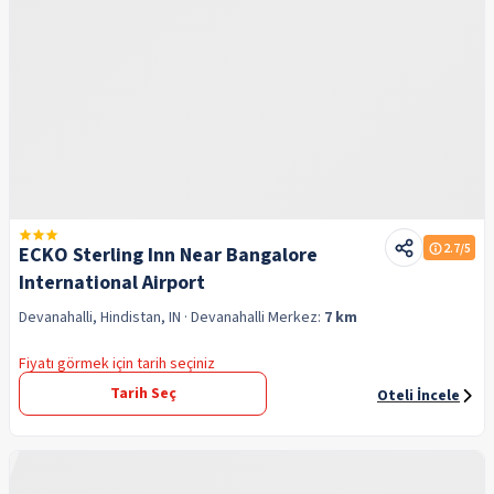
2.7
/5
ECKO Sterling Inn Near Bangalore
International Airport
Devanahalli, Hindistan, IN
· Devanahalli
Merkez:
7 km
Fiyatı görmek için tarih seçiniz
Tarih Seç
Oteli İncele