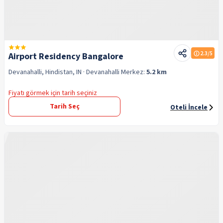
2.3
/5
Airport Residency Bangalore
Devanahalli, Hindistan, IN
· Devanahalli
Merkez:
5.2 km
Fiyatı görmek için tarih seçiniz
Tarih Seç
Oteli İncele