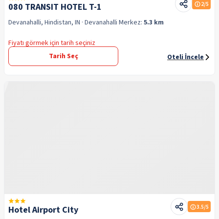
2
/5
080 TRANSIT HOTEL T-1
Devanahalli, Hindistan, IN
· Devanahalli
Merkez:
5.3 km
Fiyatı görmek için tarih seçiniz
Tarih Seç
Oteli İncele
3.5
/5
Hotel Airport City