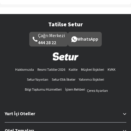
Tatilse Setur
Çağrı Merkezi
WhatsApp
444 28 22
Hakkımızda
Resmi Tatiller 2026
Kalite
Müşteri İlişkileri
KVKK
Setur Yayınları
Setur Etik İlkeler
Yatırımcı İlişkileri
Bilgi Toplumu Hizmetleri
İşlem Rehberi
Çerez Ayarları
Yurt İçi Oteller
Otel Temaları