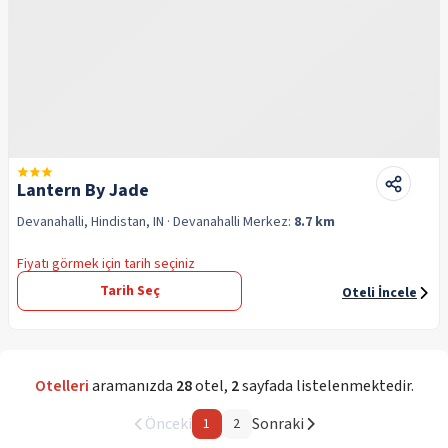
Lantern By Jade
Devanahalli, Hindistan, IN
· Devanahalli
Merkez:
8.7 km
Fiyatı görmek için tarih seçiniz
Tarih Seç
Oteli İncele
Otelleri
aramanızda
28
otel
,
2
sayfada listelenmektedir.
Önceki
Sonraki
1
2