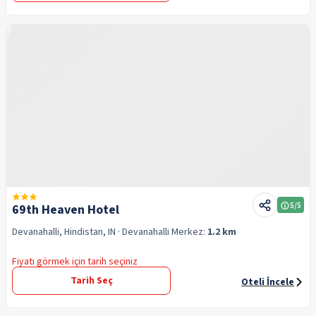
5
/5
69th Heaven Hotel
Devanahalli, Hindistan, IN
· Devanahalli
Merkez:
1.2 km
Fiyatı görmek için tarih seçiniz
Tarih Seç
Oteli İncele