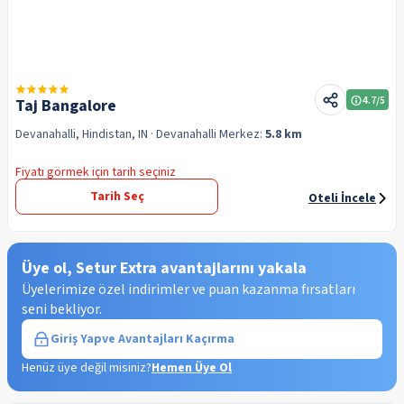
4.7
/5
Taj Bangalore
Devanahalli, Hindistan, IN
· Devanahalli
Merkez:
5.8 km
Fiyatı görmek için tarih seçiniz
Tarih Seç
Oteli İncele
Üye ol, Setur Extra avantajlarını yakala
Üyelerimize özel indirimler ve puan kazanma fırsatları
seni bekliyor.
Giriş Yap
ve Avantajları Kaçırma
Henüz üye değil misiniz?
Hemen Üye Ol