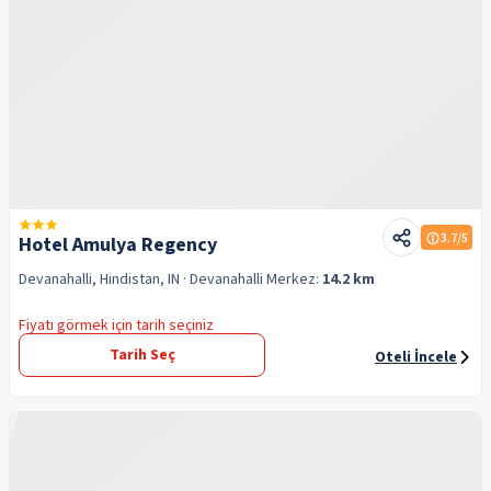
3.7
/5
Hotel Amulya Regency
Devanahalli, Hindistan, IN
· Devanahalli
Merkez:
14.2 km
Fiyatı görmek için tarih seçiniz
Tarih Seç
Oteli İncele