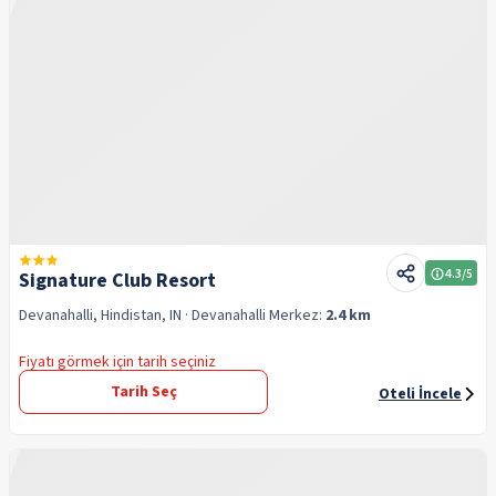
4.3
/5
Signature Club Resort
Devanahalli, Hindistan, IN
· Devanahalli
Merkez:
2.4 km
Fiyatı görmek için tarih seçiniz
Tarih Seç
Oteli İncele