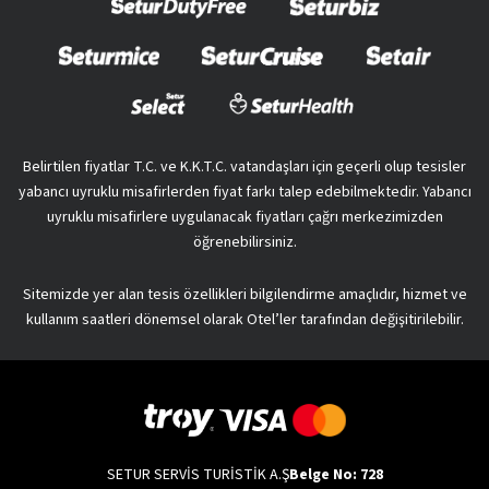
Belirtilen fiyatlar T.C. ve K.K.T.C. vatandaşları için geçerli olup tesisler
yabancı uyruklu misafirlerden fiyat farkı talep edebilmektedir. Yabancı
uyruklu misafirlere uygulanacak fiyatları çağrı merkezimizden
öğrenebilirsiniz.
Sitemizde yer alan tesis özellikleri bilgilendirme amaçlıdır, hizmet ve
kullanım saatleri dönemsel olarak Otel’ler tarafından değişitirilebilir.
SETUR SERVİS TURİSTİK A.Ş
Belge No: 728