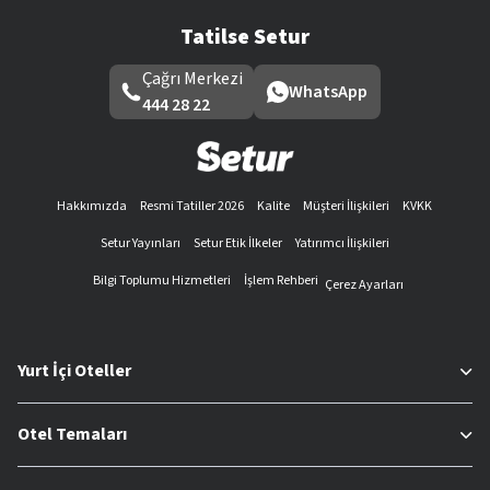
Tatilse Setur
Çağrı Merkezi
WhatsApp
444 28 22
Hakkımızda
Resmi Tatiller 2026
Kalite
Müşteri İlişkileri
KVKK
Setur Yayınları
Setur Etik İlkeler
Yatırımcı İlişkileri
Bilgi Toplumu Hizmetleri
İşlem Rehberi
Çerez Ayarları
Yurt İçi Oteller
Otel Temaları