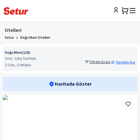
Otelleri
Setur
Doğu Mani Otelleri
Doğu Mani
(
116
)
Giriş - Çıkış Tarihleri
Filtrele Sırala
Yeniden Ara
1 Oda, 2 Yetişkin
Haritada Göster