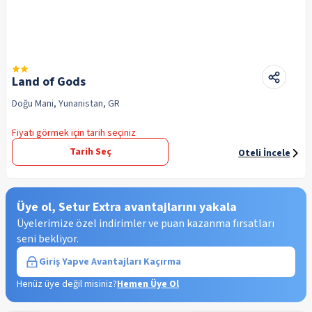
Land of Gods
Doğu Mani, Yunanistan, GR
Fiyatı görmek için tarih seçiniz
Tarih Seç
Oteli İncele
Üye ol, Setur Extra avantajlarını yakala
Üyelerimize özel indirimler ve puan kazanma fırsatları
seni bekliyor.
Giriş Yap
ve Avantajları Kaçırma
Henüz üye değil misiniz?
Hemen Üye Ol