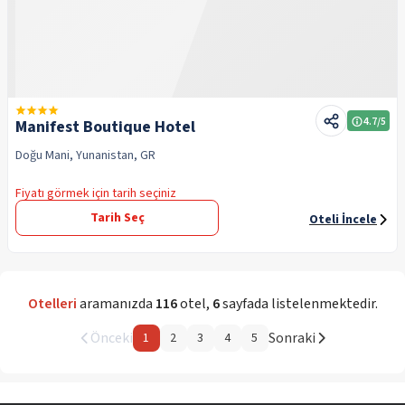
4.7
/5
Manifest Boutique Hotel
Doğu Mani, Yunanistan, GR
Fiyatı görmek için tarih seçiniz
Tarih Seç
Oteli İncele
Otelleri
aramanızda
116
otel
,
6
sayfada listelenmektedir.
Önceki
Sonraki
1
2
3
4
5