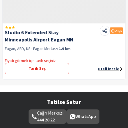
2.8
/5
Studio 6 Extended Stay
Minneapolis Airport Eagan MN
Eagan, ABD, US
· Eagan
Merkez:
1.9 km
Fiyatı görmek için tarih seçiniz
Tarih Seç
Oteli İncele
Tatilse Setur
Çağrı Merkezi
WhatsApp
444 28 22