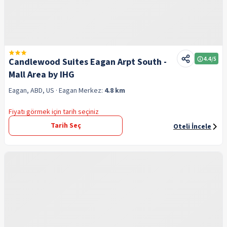
4.4
/5
Candlewood Suites Eagan Arpt South -
Mall Area by IHG
Eagan, ABD, US
· Eagan
Merkez:
4.8 km
Fiyatı görmek için tarih seçiniz
Tarih Seç
Oteli İncele