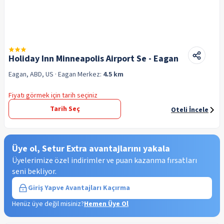
Holiday Inn Minneapolis Airport Se - Eagan
Eagan, ABD, US
· Eagan
Merkez:
4.5 km
Fiyatı görmek için tarih seçiniz
Tarih Seç
Oteli İncele
Üye ol, Setur Extra avantajlarını yakala
Üyelerimize özel indirimler ve puan kazanma fırsatları
seni bekliyor.
Giriş Yap
ve Avantajları Kaçırma
Henüz üye değil misiniz?
Hemen Üye Ol