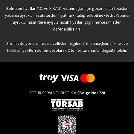
Belirtilen fiyatlar T.C. ve K.K.T.C. vatandaşları için geçerli olup tesisler
yabancı uyruklu misafirlerden fiyat farkı talep edebilmektedir. Yabancı
uyruklu misafirlere uygulanacak fiyatları çağrı merkezimizden
öğrenebilirsiniz.
Sitemizde yer alan tesis özellikleri bilgilendirme amaçlıdır, hizmet ve
kullanım saatleri dönemsel olarak Otel’ler tarafından değişitirilebilir.
SETUR SERVİS TURİSTİK A.Ş
Belge No: 728