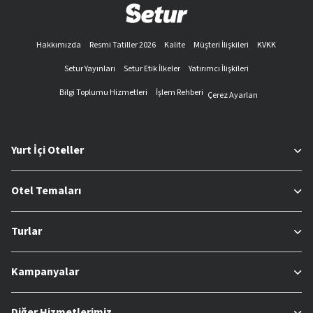
Hakkımızda
Resmi Tatiller 2026
Kalite
Müşteri İlişkileri
KVKK
Setur Yayınları
Setur Etik İlkeler
Yatırımcı İlişkileri
Bilgi Toplumu Hizmetleri
İşlem Rehberi
Çerez Ayarları
Yurt İçi Oteller
Otel Temaları
Turlar
Kampanyalar
Diğer Hizmetlerimiz