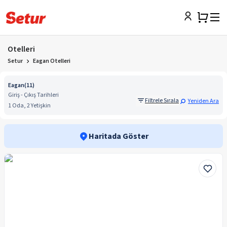
Otelleri
Setur
Eagan Otelleri
Eagan
(
11
)
Giriş - Çıkış Tarihleri
Filtrele Sırala
Yeniden Ara
1 Oda, 2 Yetişkin
Haritada Göster