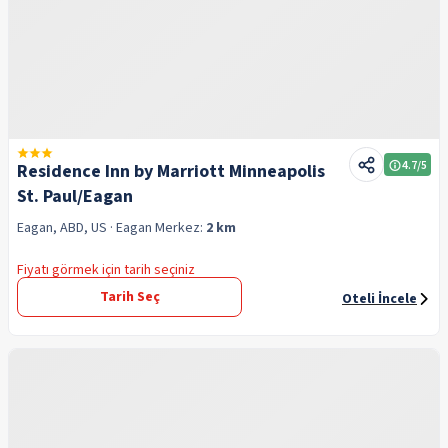
4.7
/5
Residence Inn by Marriott Minneapolis
St. Paul/Eagan
Eagan, ABD, US
· Eagan
Merkez:
2 km
Fiyatı görmek için tarih seçiniz
Tarih Seç
Oteli İncele