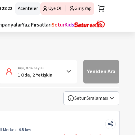
 28 22
Acenteler
Üye Ol
Giriş Yap
mpanyalar
Yaz Fırsatları
SeturKids
Kişi, Oda Sayısı
Yeniden Ara
1 Oda, 2 Yetişkin
Setur Sıralaması
ll
Merkez:
4.5 km