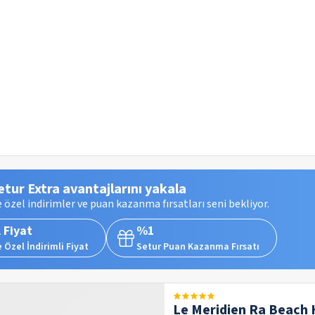
etur Extra avantajlarını yakala
 özel indirimler ve puan kazanma fırsatları seni bekliyor.
 Fiyat
%1
 Özel İndirimli Fiyat
Setur Puan Kazanma Fırsatı
Le Meridien Ra Beach 