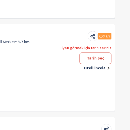
3.9
/5
ll
Merkez:
3.7 km
Fiyatı görmek için tarih seçiniz
Tarih Seç
Oteli İncele