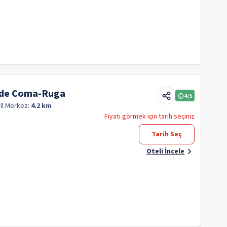
a de Coma-Ruga
4
/5
ll
Merkez:
4.2 km
Fiyatı görmek için tarih seçiniz
Tarih Seç
Oteli İncele