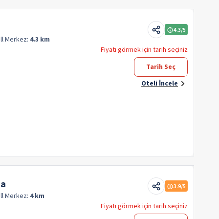
4.3
/5
ll
Merkez:
4.3 km
Fiyatı görmek için tarih seçiniz
Tarih Seç
Oteli İncele
ja
3.9
/5
ll
Merkez:
4 km
Fiyatı görmek için tarih seçiniz