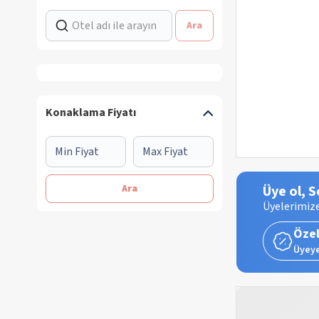
Ara
Konaklama Fiyatı
Ara
Üye ol, S
Üyelerimize
Özel
Üyeye