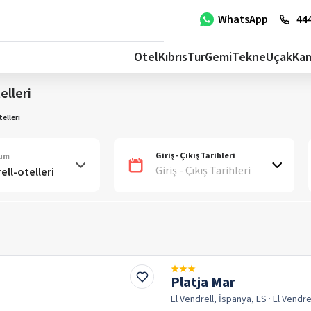
WhatsApp
444
Otel
Kıbrıs
Tur
Gemi
Tekne
Uçak
Ka
elleri
telleri
Giriş - Çıkış Tarihleri
num
Giriş - Çıkış Tarihleri
Platja Mar
El Vendrell, İspanya, ES
· El Vendre