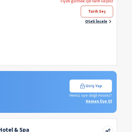
Fiyatı görmek için tarih seçiniz
Tarih Seç
Oteli İncele
Giriş Yap
Henüz üye değil misiniz?
Hemen Üye Ol
Hotel & Spa