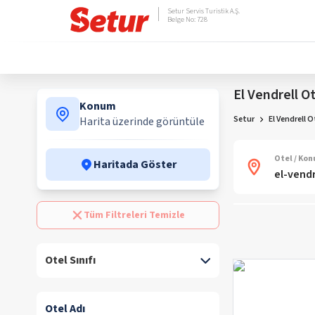
Setur Servis Turistik A.Ş.
Belge No: 728
El Vendrell Ot
Konum
Setur
El Vendrell O
Harita üzerinde görüntüle
Otel / Ko
Haritada Göster
Tüm Filtreleri Temizle
Otel Sınıfı
Otel Adı