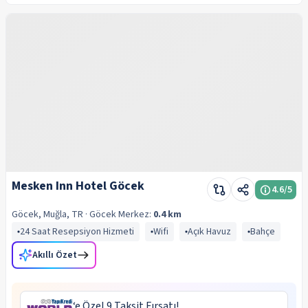
Mesken Inn Hotel Göcek
4.6
/5
Göcek, Muğla, TR
· Göcek
Merkez:
0.4 km
24 Saat Resepsiyon Hizmeti
Wifi
Açık Havuz
Bahçe
Akıllı Özet
‘e Özel 9 Taksit Fırsatı!