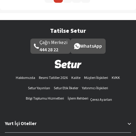
Tatilse Setur
Çağrı Merkezi
WhatsApp
444 28 22
Hakkımızda
Resmi Tatiller 2026
Kalite
Müşteri İlişkileri
KVKK
Setur Yayınları
Setur Etik İlkeler
Yatırımcı İlişkileri
Bilgi Toplumu Hizmetleri
İşlem Rehberi
Çerez Ayarları
Yurt İçi Oteller