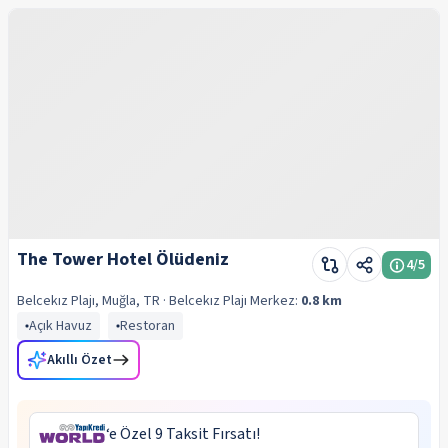
The Tower Hotel Ölüdeniz
4
/5
Belcekız Plajı, Muğla, TR
· Belcekız Plajı
Merkez:
0.8 km
Açık Havuz
Restoran
Akıllı Özet
‘e Özel 9 Taksit Fırsatı!