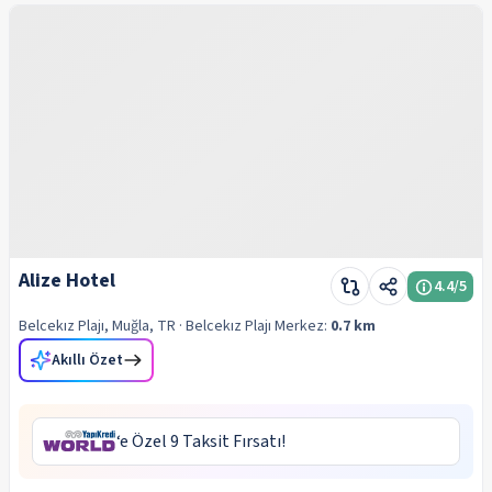
Alize Hotel
4.4
/5
Belcekız Plajı, Muğla, TR
· Belcekız Plajı
Merkez:
0.7 km
Akıllı Özet
‘e Özel 9 Taksit Fırsatı!