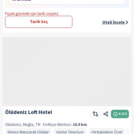
Fiyatı görmek için tarih seçiniz
Tarih Seç
Oteli İncele
Ölüdeniz Loft Hotel
4.9
/5
Ölüdeniz, Muğla, TR
· Fethiye
Merkez:
10.9 km
Deniz Manzaralı Odalar
Setur Öneriyor
Yetişkinlere Özel
G