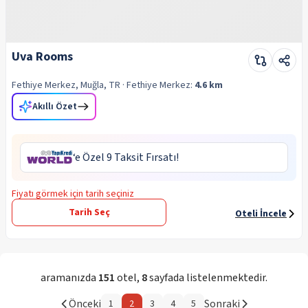
Uva Rooms
Fethiye Merkez, Muğla, TR
· Fethiye
Merkez:
4.6 km
Akıllı Özet
‘e Özel 9 Taksit Fırsatı!
Fiyatı görmek için tarih seçiniz
Tarih Seç
Oteli İncele
aramanızda
151
otel
,
8
sayfada listelenmektedir.
Önceki
Sonraki
1
2
3
4
5