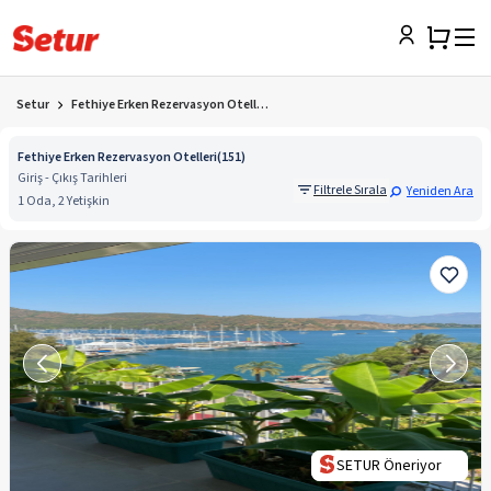
Setur
Fethiye Erken Rezervasyon Otelleri
Fethiye Erken Rezervasyon Otelleri
(
151
)
Giriş - Çıkış Tarihleri
Filtrele Sırala
Yeniden Ara
1 Oda, 2 Yetişkin
SETUR Öneriyor