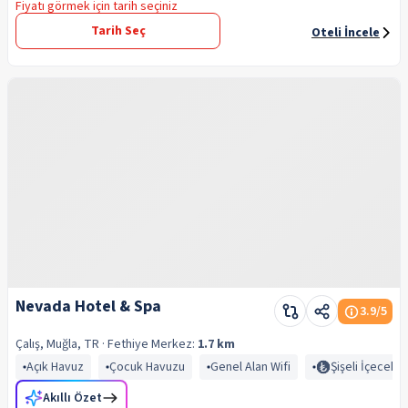
Fiyatı görmek için tarih seçiniz
Tarih Seç
Oteli İncele
Nevada Hotel & Spa
3.9
/5
Çalış, Muğla, TR
· Fethiye
Merkez:
1.7 km
Açık Havuz
Çocuk Havuzu
Genel Alan Wifi
Şişeli İçecekle
Akıllı Özet