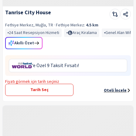
Tanrise City House
Fethiye Merkez, Muğla, TR
· Fethiye
Merkez:
4.5 km
24 Saat Resepsiyon Hizmeti
Araç Kiralama
Genel Alan Wifi
Akıllı Özet
‘e Özel 9 Taksit Fırsatı!
Fiyatı görmek için tarih seçiniz
Tarih Seç
Oteli İncele