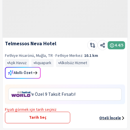
Telmessos Neva Hotel
4.4
/5
Fethiye Hisarönü, Muğla, TR
· Fethiye
Merkez:
10.1 km
Açık Havuz
Aquapark
Alkolsüz Hizmet
Akıllı Özet
‘e Özel 9 Taksit Fırsatı!
Fiyatı görmek için tarih seçiniz
Tarih Seç
Oteli İncele