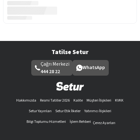
Tatilse Setur
Çağrı Merkezi
WhatsApp
444 28 22
Hakkımızda
Resmi Tatiller 2026
Kalite
Müşteri İlişkileri
KVKK
Setur Yayınları
Setur Etik İlkeler
Yatırımcı İlişkileri
Bilgi Toplumu Hizmetleri
İşlem Rehberi
Çerez Ayarları