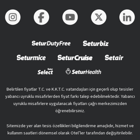
Belirtilen fiyatlar T.C. ve K.K.T.C. vatandaşları için geçerli olup tesisler
yabancı uyruklu misafirlerden fiyat farkı talep edebilmektedir. Yabancı
uyruklu misafirlere uygulanacak fiyatları çağrı merkezimizden
öğrenebilirsiniz.
Sitemizde yer alan tesis özellikleri bilgilendirme amaçlıdır, hizmet ve
kullanım saatleri dönemsel olarak Otel’ler tarafından değişitirilebilir.