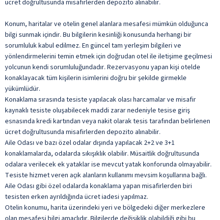
ücret doğrultusunda misafirlerden depozito alınabilir.
Konum, haritalar ve otelin genel alanlara mesafesi mümkün olduğunca
bilgi sunmak içindir. Bu bilgilerin kesinliği konusunda herhangi bir
sorumluluk kabul edilmez. En güncel tam yerleşim bilgileri ve
yönlendirmelerini temin etmek için doğrudan otel ile iletişime geçilmesi
yolcunun kendi sorumluluğundadır. Rezervasyonu yapan kişi otelde
konaklayacak tüm kişilerin isimlerini doğru bir şekilde girmekle
yükümlüdür.
Konaklama sırasında tesiste yapılacak olası harcamalar ve misafir
kaynaklı tesiste oluşabilecek maddi zarar nedeniyle tesise giriş
esnasında kredi kartından veya nakit olarak tesis tarafından belirlenen
ücret doğrultusunda misafirlerden depozito alınabilir.
Aile Odası ve bazı özel odalar dışında yapılacak 2+2 ve 3+1
konaklamalarda, odalarda sıkışıklık olabilir. Müsaitlik doğrultusunda
odalara verilecek ek yataklar ise mevcut yatak konforunda olmayabilir.
Tesiste hizmet veren açık alanların kullanımı mevsim koşullarına bağlı.
Aile Odası gibi özel odalarda konaklama yapan misafirlerden biri
tesisten erken ayrıldığında ücret iadesi yapılmaz.
Otelin konumu, harita üzerindeki yeri ve bölgedeki diğer merkezlere
olan mesafesi bilgi amaçlıdır. Bilgilerde değişiklik olabildiği gibi bu