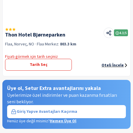
4.3
/5
Thon Hotel Bjørneparken
Flaa, Norveç, NO
· Flaa
Merkez:
803.3 km
Fiyatı görmek için tarih seçiniz
Tarih Seç
Oteli İncele
Üye ol, Setur Extra avantajlarını yakala
Üyelerimize özel indirimler ve puan kazanma fırsatları
seni bekliyor.
Giriş Yap
ve Avantajları Kaçırma
Henüz üye değil misiniz?
Hemen Üye Ol