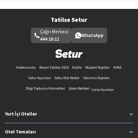
Tatilse Setur
Çağrı Merkezi
WhatsApp
444 28 22
Hakkımızda
Resmi Tatiller 2026
Kalite
Müşteri İlişkileri
KVKK
Setur Yayınları
Setur Etik İlkeler
Yatırımcı İlişkileri
Bilgi Toplumu Hizmetleri
İşlem Rehberi
Çerez Ayarları
Yurt İçi Oteller
Otel Temaları