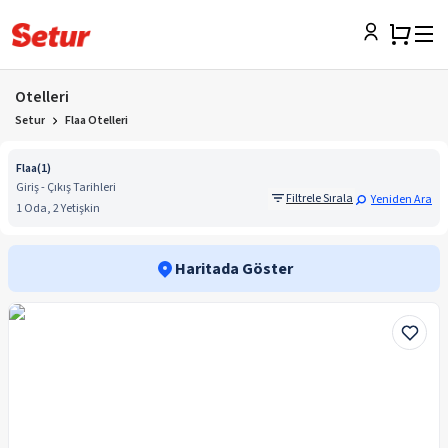
Otelleri
Setur
Flaa Otelleri
Flaa
(
1
)
Giriş - Çıkış Tarihleri
Filtrele Sırala
Yeniden Ara
1 Oda, 2 Yetişkin
Haritada Göster