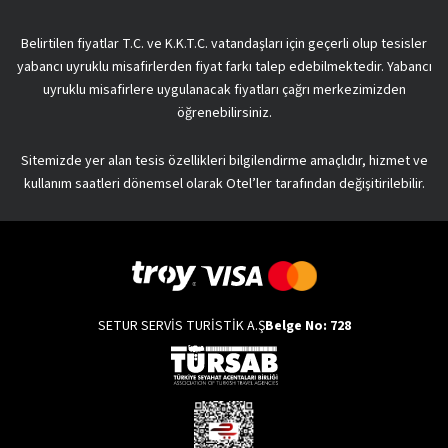
Belirtilen fiyatlar T.C. ve K.K.T.C. vatandaşları için geçerli olup tesisler
yabancı uyruklu misafirlerden fiyat farkı talep edebilmektedir. Yabancı
uyruklu misafirlere uygulanacak fiyatları çağrı merkezimizden
öğrenebilirsiniz.
Sitemizde yer alan tesis özellikleri bilgilendirme amaçlıdır, hizmet ve
kullanım saatleri dönemsel olarak Otel’ler tarafından değişitirilebilir.
SETUR SERVİS TURİSTİK A.Ş
Belge No: 728