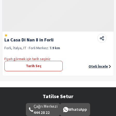
La Casa Di Nan 8 in Forli
Forli, İtalya, IT
· Forli
Merkez:
7.9 km
Fiyatı görmek için tarih seçiniz
Tarih Seç
Oteli İncele
Tatilse Setur
Çağrı Merkezi
WhatsApp
444 28 22