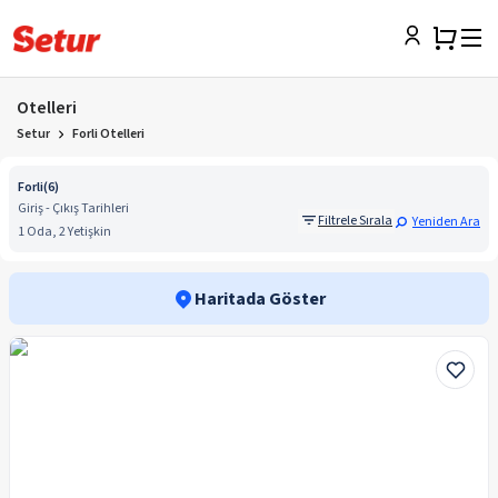
Otelleri
Setur
Forli Otelleri
Forli
(
6
)
Giriş - Çıkış Tarihleri
Filtrele Sırala
Yeniden Ara
1 Oda, 2 Yetişkin
Haritada Göster