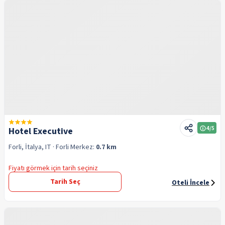
4
/5
Hotel Executive
Forli, İtalya, IT
· Forli
Merkez:
0.7 km
Fiyatı görmek için tarih seçiniz
Tarih Seç
Oteli İncele