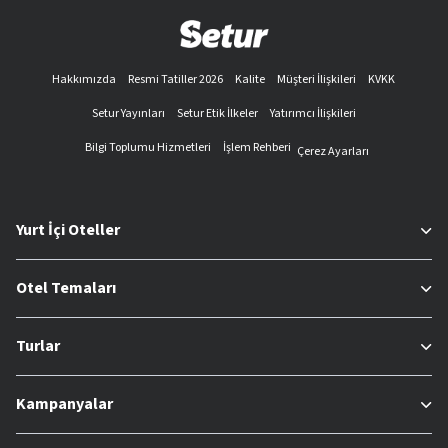
Hakkımızda
Resmi Tatiller 2026
Kalite
Müşteri İlişkileri
KVKK
Setur Yayınları
Setur Etik İlkeler
Yatırımcı İlişkileri
Bilgi Toplumu Hizmetleri
İşlem Rehberi
Çerez Ayarları
Yurt İçi Oteller
Otel Temaları
Turlar
Kampanyalar