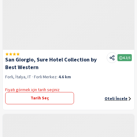
4.3
/5
San Giorgio, Sure Hotel Collection by
Best Western
Forli, İtalya, IT
· Forli
Merkez:
4.6 km
Fiyatı görmek için tarih seçiniz
Tarih Seç
Oteli İncele