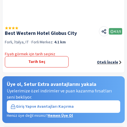
4.5
/5
Best Western Hotel Globus City
Forli, İtalya, IT
· Forli
Merkez:
4.1 km
Fiyatı görmek için tarih seçiniz
Tarih Seç
Oteli İncele
Üye ol, Setur Extra avantajlarını yakala
Üyelerimize özel indirimler ve puan kazanma fırsatları
seni bekliyor.
Giriş Yap
ve Avantajları Kaçırma
Henüz üye değil misiniz?
Hemen Üye Ol