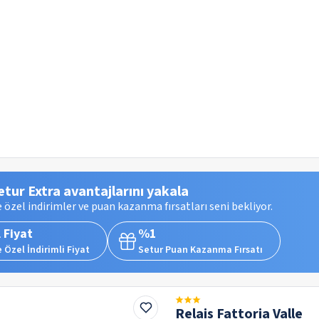
etur Extra avantajlarını yakala
 özel indirimler ve puan kazanma fırsatları seni bekliyor.
 Fiyat
%1
 Özel İndirimli Fiyat
Setur Puan Kazanma Fırsatı
Relais Fattoria Valle