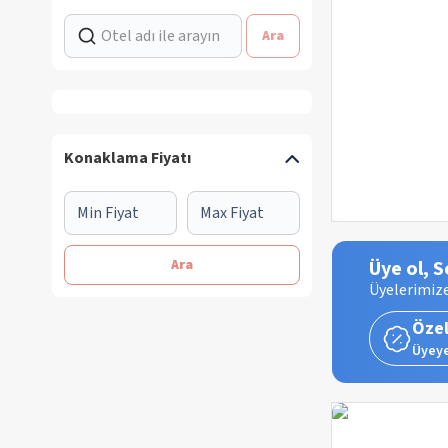
Ara
Konaklama Fiyatı
Ara
Üye ol, S
Üyelerimize
Özel
Üyeye