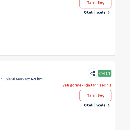
Tarih Seç
Oteli İncele
4.8
/5
in Chianti
Merkez:
6.9 km
Fiyatı görmek için tarih seçiniz
Tarih Seç
Oteli İncele