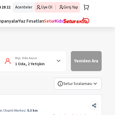
 28 22
Acenteler
Üye Ol
Giriş Yap
mpanyalar
Yaz Fırsatları
SeturKids
Kişi, Oda Sayısı
Yeniden Ara
1 Oda, 2 Yetişkin
Setur Sıralaması
in Chianti
Merkez:
5.3 km