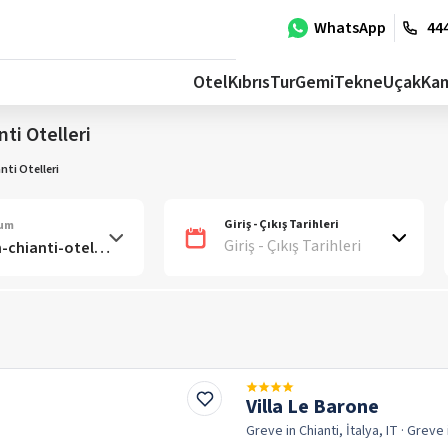
WhatsApp
444
Otel
Kıbrıs
Tur
Gemi
Tekne
Uçak
Ka
ti Otelleri
nti Otelleri
Giriş - Çıkış Tarihleri
num
Giriş - Çıkış Tarihleri
Villa Le Barone
Greve in Chianti, İtalya, IT
· Greve 