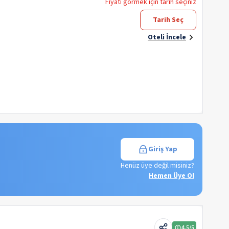
Fiyatı görmek için tarih seçiniz
Tarih Seç
Oteli İncele
Giriş Yap
Henüz üye değil misiniz?
Hemen Üye Ol
4.5
/5