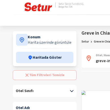
Setur Servis Turistik A.Ş.
Belge No: 728
Greve in Chian
Konum
Setur
Greve in Chia
Harita üzerinde görüntüle
Otel / Ko
Haritada Göster
Tüm Filtreleri Temizle
Otel Sınıfı
Otel Adı