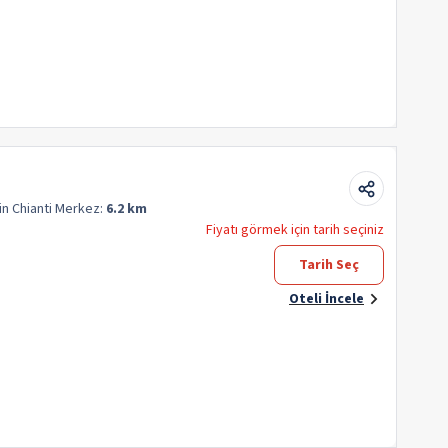
in Chianti
Merkez:
6.2 km
Fiyatı görmek için tarih seçiniz
Tarih Seç
Oteli İncele