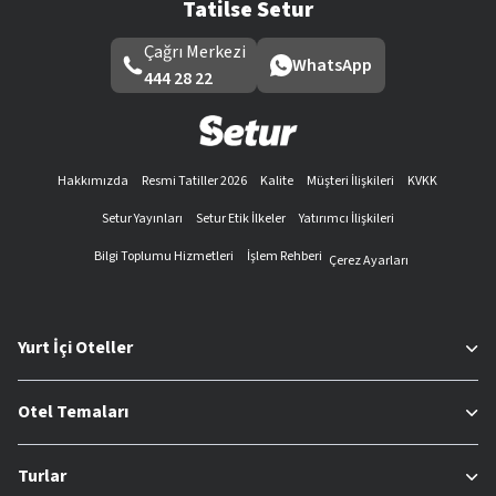
Tatilse Setur
Çağrı Merkezi
WhatsApp
444 28 22
Hakkımızda
Resmi Tatiller 2026
Kalite
Müşteri İlişkileri
KVKK
Setur Yayınları
Setur Etik İlkeler
Yatırımcı İlişkileri
Bilgi Toplumu Hizmetleri
İşlem Rehberi
Çerez Ayarları
Yurt İçi Oteller
Otel Temaları
Turlar