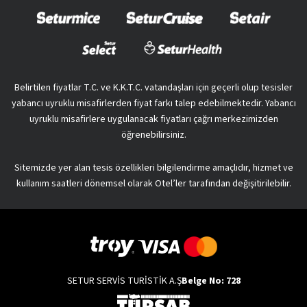
Belirtilen fiyatlar T.C. ve K.K.T.C. vatandaşları için geçerli olup tesisler
yabancı uyruklu misafirlerden fiyat farkı talep edebilmektedir. Yabancı
uyruklu misafirlere uygulanacak fiyatları çağrı merkezimizden
öğrenebilirsiniz.
Sitemizde yer alan tesis özellikleri bilgilendirme amaçlıdır, hizmet ve
kullanım saatleri dönemsel olarak Otel’ler tarafından değişitirilebilir.
SETUR SERVİS TURİSTİK A.Ş
Belge No: 728