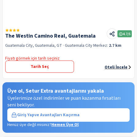
4.7
/5
The Westin Camino Real, Guatemala
Guatemala City, Guatemala, GT
· Guatemala City
Merkez:
2.7 km
Fiyatı görmek için tarih seçiniz
Tarih Seç
Oteli İncele
Üye ol, Setur Extra avantajlarını yakala
Üyelerimize özel indirimler ve puan kazanma fırsatları
seni bekliyor.
Giriş Yap
ve Avantajları Kaçırma
Henüz üye değil misiniz?
Hemen Üye Ol