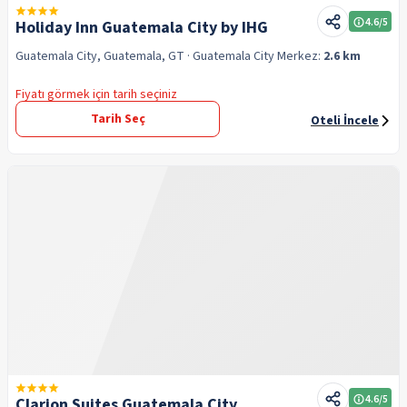
4.6
/5
Holiday Inn Guatemala City by IHG
Guatemala City, Guatemala, GT
· Guatemala City
Merkez:
2.6 km
Fiyatı görmek için tarih seçiniz
Tarih Seç
Oteli İncele
4.6
/5
Clarion Suites Guatemala City