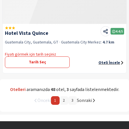
4.4
/5
Hotel Vista Quince
Guatemala City, Guatemala, GT
· Guatemala City
Merkez:
4.7 km
Fiyatı görmek için tarih seçiniz
Tarih Seç
Oteli İncele
Otelleri
aramanızda
48
otel
,
3
sayfada listelenmektedir.
Önceki
Sonraki
1
2
3