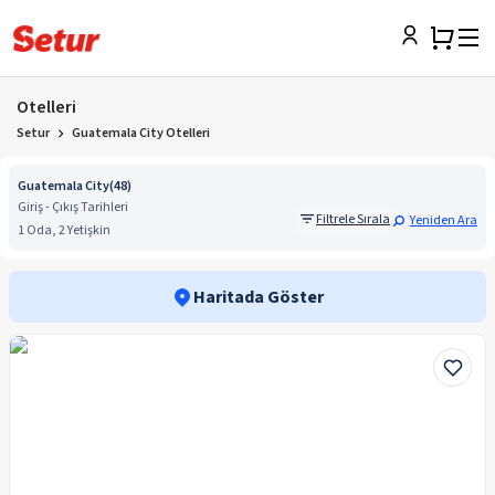
Otelleri
Setur
Guatemala City Otelleri
Guatemala City
(
48
)
Giriş - Çıkış Tarihleri
Filtrele Sırala
Yeniden Ara
1 Oda, 2 Yetişkin
Haritada Göster