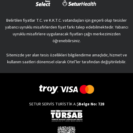
Belirtilen fiyatlar T.C. ve K.K.T.C. vatandaşları için geçerli olup tesisler
yabancı uyruklu misafirlerden fiyat farkı talep edebilmektedir. Yabancı
uyruklu misafirlere uygulanacak fiyatları çağrı merkezimizden
öğrenebilirsiniz.
Sitemizde yer alan tesis özellikleri bilgilendirme amaçlıdır, hizmet ve
kullanım saatleri dönemsel olarak Otel’ler tarafından değişitirilebilir.
SETUR SERVİS TURİSTİK A.Ş
Belge No: 728