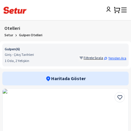
Otelleri
Setur
Gulpen Otelleri
Gulpen
(
6
)
Giriş - Çıkış Tarihleri
Filtrele Sırala
Yeniden Ara
1 Oda, 2 Yetişkin
Haritada Göster