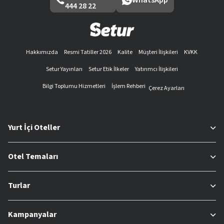
444 28 22
Hakkımızda
Resmi Tatiller 2026
Kalite
Müşteri İlişkileri
KVKK
Setur Yayınları
Setur Etik İlkeler
Yatırımcı İlişkileri
Bilgi Toplumu Hizmetleri
İşlem Rehberi
Çerez Ayarları
Yurt İçi Oteller
Otel Temaları
Turlar
Kampanyalar