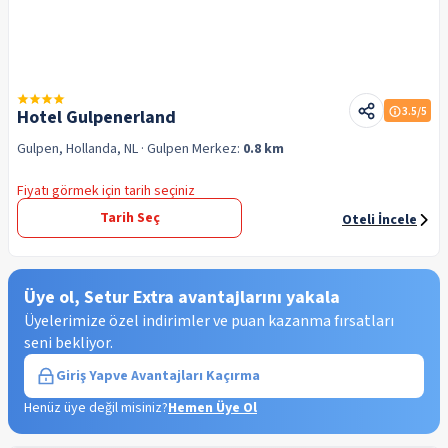
3.5
/5
Hotel Gulpenerland
Gulpen, Hollanda, NL
· Gulpen
Merkez:
0.8 km
Fiyatı görmek için tarih seçiniz
Tarih Seç
Oteli İncele
Üye ol, Setur Extra avantajlarını yakala
Üyelerimize özel indirimler ve puan kazanma fırsatları
seni bekliyor.
Giriş Yap
ve Avantajları Kaçırma
Henüz üye değil misiniz?
Hemen Üye Ol