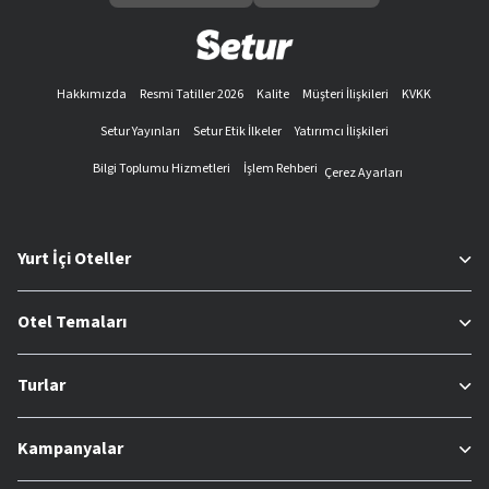
Hakkımızda
Resmi Tatiller 2026
Kalite
Müşteri İlişkileri
KVKK
Setur Yayınları
Setur Etik İlkeler
Yatırımcı İlişkileri
Bilgi Toplumu Hizmetleri
İşlem Rehberi
Çerez Ayarları
Yurt İçi Oteller
Otel Temaları
Turlar
Kampanyalar