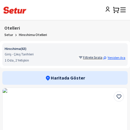
Otelleri
Setur
Hiroshima Otelleri
Hiroshima
(
63
)
Giriş - Çıkış Tarihleri
Filtrele Sırala
Yeniden Ara
1 Oda, 2 Yetişkin
Haritada Göster