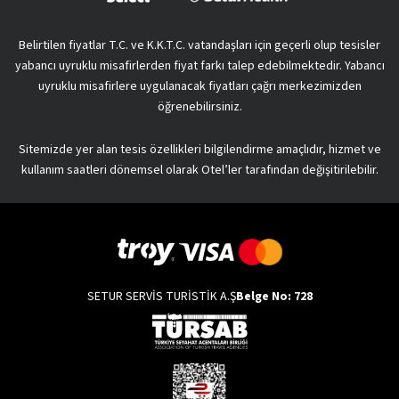
Belirtilen fiyatlar T.C. ve K.K.T.C. vatandaşları için geçerli olup tesisler
yabancı uyruklu misafirlerden fiyat farkı talep edebilmektedir. Yabancı
uyruklu misafirlere uygulanacak fiyatları çağrı merkezimizden
öğrenebilirsiniz.
Sitemizde yer alan tesis özellikleri bilgilendirme amaçlıdır, hizmet ve
kullanım saatleri dönemsel olarak Otel’ler tarafından değişitirilebilir.
SETUR SERVİS TURİSTİK A.Ş
Belge No: 728