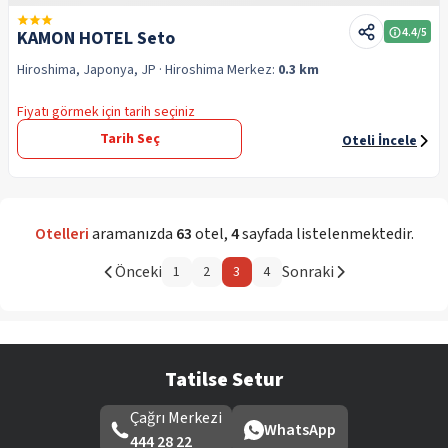
4.4
/5
KAMON HOTEL Seto
Hiroshima, Japonya, JP
· Hiroshima
Merkez:
0.3 km
Fiyatı görmek için tarih seçiniz
Tarih Seç
Oteli İncele
Otelleri
aramanızda
63
otel
,
4
sayfada listelenmektedir.
Önceki
Sonraki
1
2
3
4
Tatilse Setur
Çağrı Merkezi
WhatsApp
444 28 22