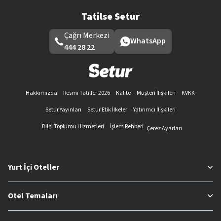
Tatilse Setur
Çağrı Merkezi
WhatsApp
444 28 22
Hakkımızda
Resmi Tatiller 2026
Kalite
Müşteri İlişkileri
KVKK
Setur Yayınları
Setur Etik İlkeler
Yatırımcı İlişkileri
Bilgi Toplumu Hizmetleri
İşlem Rehberi
Çerez Ayarları
Yurt İçi Oteller
Otel Temaları