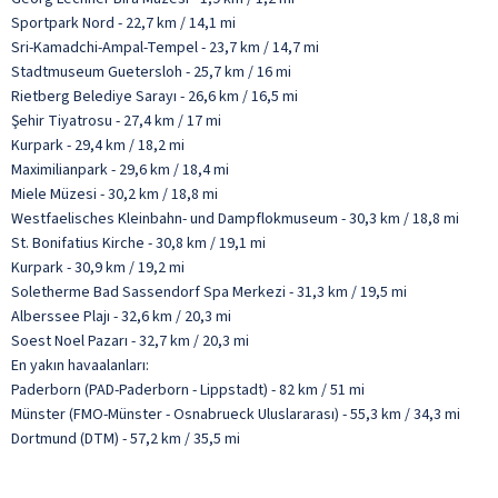
Sportpark Nord - 22,7 km / 14,1 mi
Sri-Kamadchi-Ampal-Tempel - 23,7 km / 14,7 mi
Stadtmuseum Guetersloh - 25,7 km / 16 mi
Rietberg Belediye Sarayı - 26,6 km / 16,5 mi
Şehir Tiyatrosu - 27,4 km / 17 mi
Kurpark - 29,4 km / 18,2 mi
Maximilianpark - 29,6 km / 18,4 mi
Miele Müzesi - 30,2 km / 18,8 mi
Westfaelisches Kleinbahn- und Dampflokmuseum - 30,3 km / 18,8 mi
St. Bonifatius Kirche - 30,8 km / 19,1 mi
Kurpark - 30,9 km / 19,2 mi
Soletherme Bad Sassendorf Spa Merkezi - 31,3 km / 19,5 mi
Alberssee Plajı - 32,6 km / 20,3 mi
Soest Noel Pazarı - 32,7 km / 20,3 mi
En yakın havaalanları:
Paderborn (PAD-Paderborn - Lippstadt) - 82 km / 51 mi
Münster (FMO-Münster - Osnabrueck Uluslararası) - 55,3 km / 34,3 mi
Dortmund (DTM) - 57,2 km / 35,5 mi