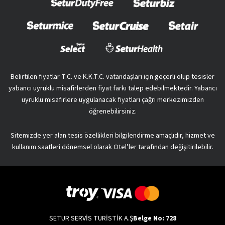
Belirtilen fiyatlar T.C. ve K.K.T.C. vatandaşları için geçerli olup tesisler
yabancı uyruklu misafirlerden fiyat farkı talep edebilmektedir. Yabancı
uyruklu misafirlere uygulanacak fiyatları çağrı merkezimizden
öğrenebilirsiniz.
Sitemizde yer alan tesis özellikleri bilgilendirme amaçlıdır, hizmet ve
kullanım saatleri dönemsel olarak Otel’ler tarafından değişitirilebilir.
SETUR SERVİS TURİSTİK A.Ş
Belge No: 728