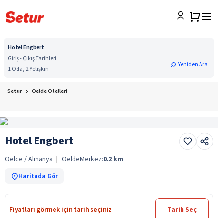
Hotel Engbert
Giriş - Çıkış Tarihleri
Yeniden Ara
1 Oda, 2 Yetişkin
Setur
Oelde Otelleri
Hotel Engbert
Oelde / Almanya
|
Oelde
Merkez:
0.2
km
Haritada Gör
Fiyatları görmek için tarih seçiniz
Tarih Seç